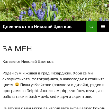
Skip
to
content
Search
Дневникът на Николай Цветков
PRIM
MENU
ЗА МЕН
Казвам се Николай Цветков.
Роден съм и живея в град Пазарджик. Хоби са ми
акваристиката, фотографията, а напоследък и стайните
цветя.
Пиша уебсайтове (понякога и дизайн), рядко и
програми на Delphi. Използвам php, symfony, mysql, а в
работата си и bash + awk, sed и други скриптове.
За връзка с мен може да използвате e-mail адрес koko@