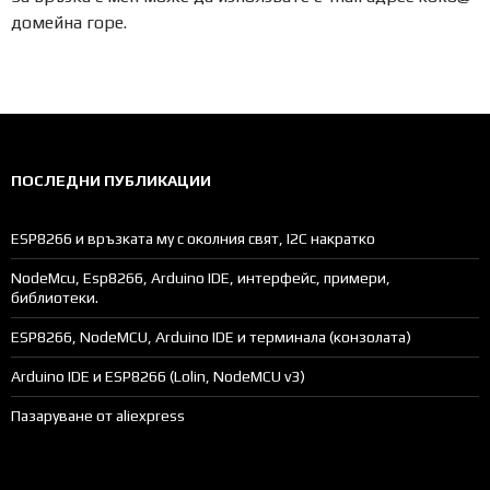
домейна горе.
ПОСЛЕДНИ ПУБЛИКАЦИИ
ESP8266 и връзката му с околния свят, I2C накратко
NodeMcu, Esp8266, Arduino IDE, интерфейс, примери,
библиотеки.
ESP8266, NodeMCU, Arduino IDE и терминала (конзолата)
Arduino IDE и ESP8266 (Lolin, NodeMCU v3)
Пазаруване от aliexpress