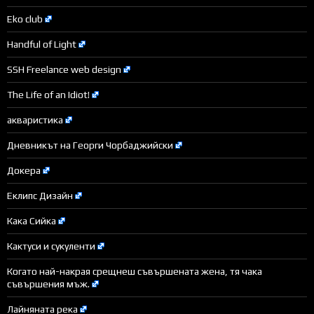
Eko club
Handful of Light
SSH Freelance web design
The Life of an Idiot!
акваристика
Дневникът на Георги Чорбаджийски
Докера
Еклипс Дизайн
Кака Сийка
Кактуси и сукуленти
Когато най-накрая срещнеш съвършената жена, тя чака
съвършения мъж.
Лайняната река