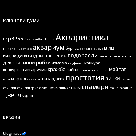
КЛЮЧОВИ ДУМИ
Акваристика
esp8266
flash
kaufland
Linux
аквариум
виц
бургас
Николай Цветков
ваксина
вирус
водорасли
водни растения
виц на деня
гадост
глупости
грип
декоративни рибки
измама
конкурс
кауфланд
кражба
майтап
конкурс за аквариуми
лайна
лекарство
линукс
простотия
рибки
мързел
пазарджик
мом
невкусно
салам
спамери
смях
спам
свински
свински грип
скука
снимка
сране
флашка
цветя
ядене
ВРЪЗКИ
blogmasa