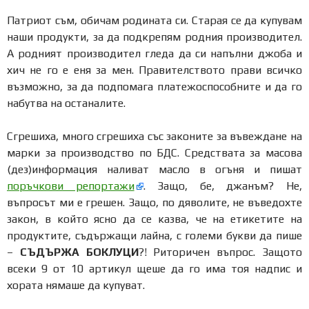
Патриот съм, обичам родината си. Старая се да купувам
наши продукти, за да подкрепям родния производител.
А родният производител гледа да си напълни джоба и
хич не го е еня за мен. Правителството прави всичко
възможно, за да подпомага платежоспособните и да го
набутва на останалите.
Сгрешиха, много сгрешиха със законите за въвеждане на
марки за производство по БДС. Средствата за масова
(дез)информация наливат масло в огъня и пишат
поръчкови репортажи
. Защо, бе, джанъм? Не,
въпросът ми е грешен. Защо, по дяволите, не въведохте
закон, в който ясно да се казва, че на етикетите на
продуктите, съдържащи лайна, с големи букви да пише
–
СЪДЪРЖА БОКЛУЦИ
?! Риторичен въпрос. Защото
всеки 9 от 10 артикул щеше да го има тоя надпис и
хората нямаше да купуват.