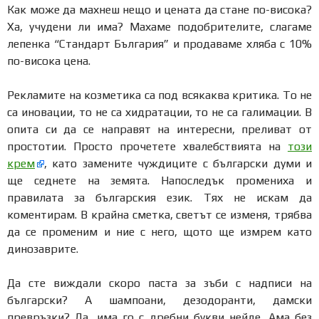
Как може да махнеш нещо и цената да стане по-висока?
Ха, учудени ли има? Махаме подобрителите, слагаме
лепенка “Стандарт България” и продаваме хляба с 10%
по-висока цена.
Рекламите на козметика са под всякаква критика. То не
са иновации, то не са хидратации, то не са галимации. В
опита си да се направят на интересни, преливат от
простотии. Просто прочетете хвалебствията на
този
крем
, като замените чуждиците с български думи и
ще седнете на земята. Напоследък промениха и
правилата за българския език. Тях не искам да
коментирам. В крайна сметка, светът се изменя, трябва
да се променим и ние с него, щото ще измрем като
динозаврите.
Да сте виждали скоро паста за зъби с надписи на
български? А шампоани, дезодоранти, дамски
превръзки? Да, има го с дребни букви нейде. Ама без