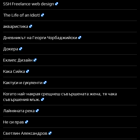
SSH Freelance web design
The Life of an Idiot!
акваристика
Дневникът на Георги Чорбаджийски
Докера
Еклипс Дизайн
Кака Сийка
Кактуси и сукуленти
Когато най-накрая срещнеш съвършената жена, тя чака
съвършения мъж.
Лайняната река
Не си прав
Светлин Александров