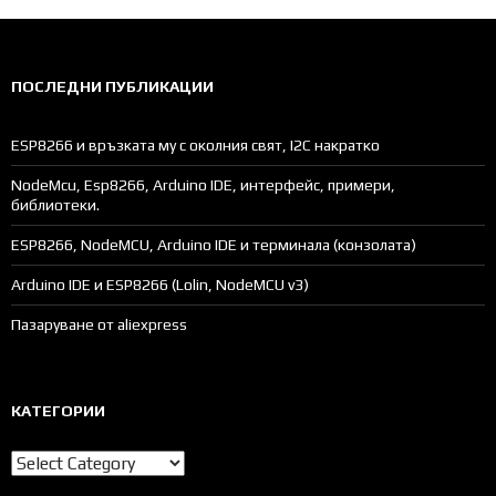
ПОСЛЕДНИ ПУБЛИКАЦИИ
ESP8266 и връзката му с околния свят, I2C накратко
NodeMcu, Esp8266, Arduino IDE, интерфейс, примери,
библиотеки.
ESP8266, NodeMCU, Arduino IDE и терминала (конзолата)
Arduino IDE и ESP8266 (Lolin, NodeMCU v3)
Пазаруване от aliexpress
КАТЕГОРИИ
Категории