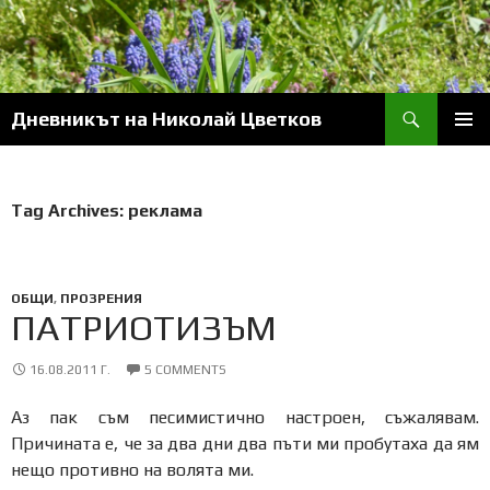
Skip
to
content
Search
Дневникът на Николай Цветков
PRIM
MENU
Tag Archives: реклама
ОБЩИ
,
ПРОЗРЕНИЯ
ПАТРИОТИЗЪМ
16.08.2011 Г.
5 COMMENTS
Аз пак съм песимистично настроен, съжалявам.
Причината е, че за два дни два пъти ми пробутаха да ям
нещо противно на волята ми.