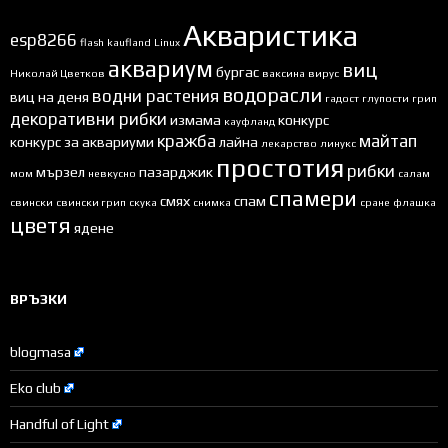
Акваристика
esp8266
flash
kaufland
Linux
аквариум
виц
бургас
Николай Цветков
ваксина
вирус
водорасли
водни растения
виц на деня
гадост
глупости
грип
декоративни рибки
измама
конкурс
кауфланд
кражба
майтап
конкурс за аквариуми
лайна
лекарство
линукс
простотия
рибки
мързел
пазарджик
мом
невкусно
салам
спамери
смях
спам
свински
свински грип
скука
снимка
сране
флашка
цветя
ядене
ВРЪЗКИ
blogmasa
Eko club
Handful of Light