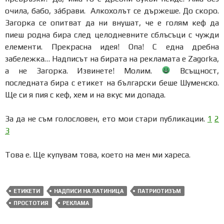
очила, бабо, зáбрави. Алкохолът се държеше. До скоро.
Загорка се опитват да ни внушат, че е голям кеф да
пиеш родна бира след целодневните сблъсъци с чужди
елементи. Прекрасна идея! Опа! С една дребна
забележка… Надписът на бирата на рекламата е Zagorka,
а не Загорка. Извинете! Молим.
Всъщност,
последната бира с етикет на български беше Шуменско.
Ще си я пия с кеф, хем и на вкус ми допада.
За да не съм голословен, ето мои стари публикации.
1
2
3
Това е. Ще купувам това, което на мен ми хареса.
ЕТИКЕТИ
НАДПИСИ НА ЛАТИНИЦА
ПАТРИОТИЗЪМ
ПРОСТОТИЯ
РЕКЛАМА