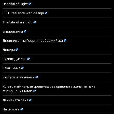
Handful of Light
SSH Freelance web design
The Life of an Idiot!
акваристика
Дневникът на Георги Чорбаджийски
Докера
Еклипс Дизайн
Кака Сийка
Кактуси и сукуленти
Когато най-накрая срещнеш съвършената жена, тя чака
съвършения мъж.
Лайняната река
Не си прав