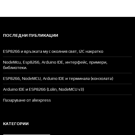
ПОСЛЕДНИ ПУБЛИКАЦИИ
ESP8266 и връзката му с околния свят, I2C накратко
NodeMcu, Esp8266, Arduino IDE, интерфейс, примери,
библиотеки.
ESP8266, NodeMCU, Arduino IDE и терминала (конзолата)
Arduino IDE и ESP8266 (Lolin, NodeMCU v3)
Пазаруване от aliexpress
КАТЕГОРИИ