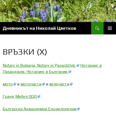
Skip
to
content
Search
Дневникът на Николай Цветков
PRIM
MENU
ВРЪЗКИ (Х)
Notary in Bulgaria, Notary in Pazardzhik.
Нотариус в
Пазарджик. Нотариус в България.
мото
и
моточасти
и
велочасти
Гранд Мебел ООД
Българска Аквариумна Енциклопедия