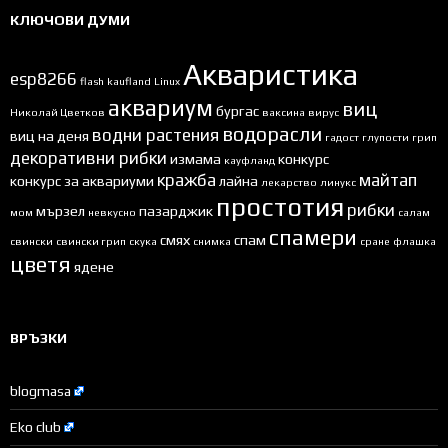
КЛЮЧОВИ ДУМИ
Акваристика
esp8266
flash
kaufland
Linux
аквариум
виц
бургас
Николай Цветков
ваксина
вирус
водорасли
водни растения
виц на деня
гадост
глупости
грип
декоративни рибки
измама
конкурс
кауфланд
кражба
майтап
конкурс за аквариуми
лайна
лекарство
линукс
простотия
рибки
мързел
пазарджик
мом
невкусно
салам
спамери
смях
спам
свински
свински грип
скука
снимка
сране
флашка
цветя
ядене
ВРЪЗКИ
blogmasa
Eko club