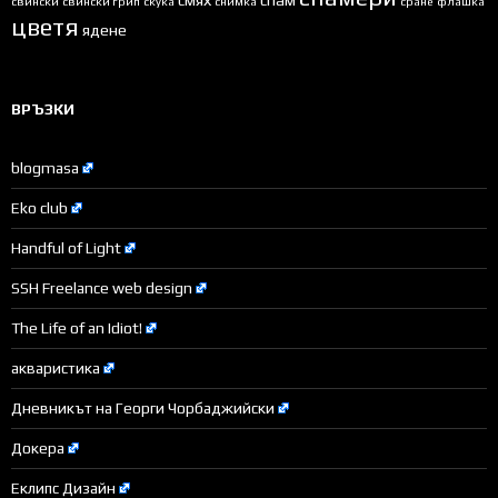
свински
свински грип
скука
снимка
сране
флашка
цветя
ядене
ВРЪЗКИ
blogmasa
Eko club
Handful of Light
SSH Freelance web design
The Life of an Idiot!
акваристика
Дневникът на Георги Чорбаджийски
Докера
Еклипс Дизайн