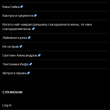
Кака Сийка
Кактуси и сукуленти
Когато най-накрая срещнеш съвършената жена, тя чака
съвършения мъж.
Лайняната река
Не си прав
Светлин Александров
Тектоника Инфо
Хитрата сврака
СЛУЖЕБНИ
Log in