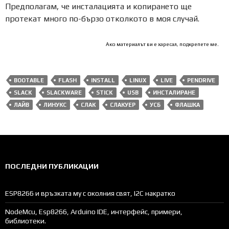
Предполагам, че инсталацията и копирането ще
протекат много по-бързо отколкото в моя случай.
Ако материалът ви е харесал, подкрепете ме.
BOOTABLE
FLASH
INSTALL
LINUX
LIVE
PENDRIVE
SLACK
SLACKWARE
STICK
USB
ИНСТАЛИРАНЕ
ЛАЙВ
ЛИНУКС
СЛАК
СЛАКУЕР
УСБ
ФЛАШКА
ПОСЛЕДНИ ПУБЛИКАЦИИ
ESP8266 и връзката му с околния свят, I2C накратко
NodeMcu, Esp8266, Arduino IDE, интерфейс, примери,
библиотеки.