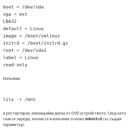
boot
=
/dev/
sda
vga
=
ext
LBA32
default
=
Linux
image
=
/boot/
vmlinuz
initrd
=
/boot/
initrd
.
gz
root
=
/dev/
sda1
label
=
Linux
read
-
only
Изпълних
lilo
-
r
/
mnt
и рестартирах, изваждайки диска от DVD устройството. След като
слак се зареди, логнах се и изпълних отново
mkinitrd
със същия
параметър: