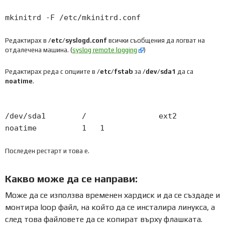
mkinitrd
-
F
/
etc
/
mkinitrd
.
conf
Редактирах в
/etc/syslogd.conf
всички съобщения да логват на
отдалечена машина. (
syslog remote logging
)
Редактирах реда с опциите в
/etc/fstab
за
/dev/sda1
да са
noatimе
.
/
dev
/
sda1
/
ext2
noatime
1
1
Последен рестарт и това е.
Какво може да се направи:
Може да се използва временен хардиск и да се създаде и
монтира loop файл, на който да се инсталира линукса, а
след това файловете да се копират върху флашката.