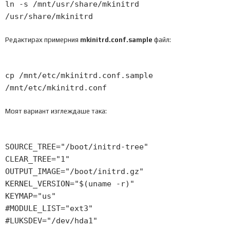
ln
-
s
/
mnt
/
usr
/
share
/
mkinitrd
/
usr
/
share
/
mkinitrd
Редактирах примерния
mkinitrd.conf.sample
файл:
cp
/
mnt
/
etc
/
mkinitrd
.
conf
.
sample
/
mnt
/
etc
/
mkinitrd
.
conf
Моят вариант изглеждаше така:
SOURCE_TREE
=
"/boot/initrd-tree"
CLEAR_TREE
=
"1"
OUTPUT_IMAGE
=
"/boot/initrd.gz"
KERNEL_VERSION
=
"$(uname -r)"
KEYMAP
=
"us"
#MODULE_LIST="ext3"
#LUKSDEV="/dev/hda1"