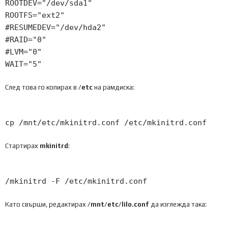
ROOTDEV
=
"/dev/sda1"
ROOTFS
=
"ext2"
#RESUMEDEV="/dev/hda2"
#RAID="0"
#LVM="0"
WAIT
=
"5"
След това го копирах в
/etc
на рамдиска:
cp
/
mnt
/
etc
/
mkinitrd
.
conf
/
etc
/
mkinitrd
.
conf
Стартирах
mkinitrd
:
/
mkinitrd
-
F
/
etc
/
mkinitrd
.
conf
Като свърши, редактирах
/mnt/etc/lilo.conf
да изглежда така: