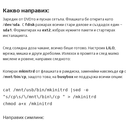
Какво направих:
Заредих от DVDто и пуснах сетъпа. Флашката бе открита като
/dev/sda
. С
fdisk
разкарах всички стари дялове и създадох един –
sda1
. Форматирах на
ext2
, избрах нужните пакети и стартирах
инсталацията.
След солидна доза чакане, всичко беше готово. Настроих
LILO
,
мрежа, мишка и други дреболии. Излязох в промпта и след малко
мислене и ровене, направих следното:
Копирах
mkinitrd
от флашката в рамдиска, заменяйки навсякъде
cp
с
/mnt/bin/cp
, защото това, на
busybox
не поддържа всички опции:
cat
/
mnt
/
usb
/
bin
/
mkinitrd
|
sed
-
e
"s/cp\s/\/mnt\/bin\/cp "
>
/
mkinitrd
chmod a
+
x
/
mkinitrd
Направих симлинк: