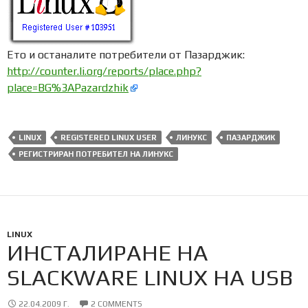
Ето и останалите потребители от Пазарджик:
http://counter.li.org/reports/place.php?
place=BG%3APazardzhik
LINUX
REGISTERED LINUX USER
ЛИНУКС
ПАЗАРДЖИК
РЕГИСТРИРАН ПОТРЕБИТЕЛ НА ЛИНУКС
LINUX
ИНСТАЛИРАНЕ НА
SLACKWARE LINUX НА USB
22.04.2009 Г.
2 COMMENTS