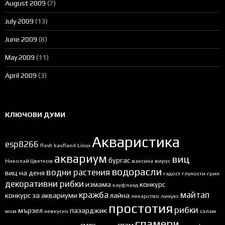
August 2009
(7)
July 2009
(13)
June 2009
(8)
May 2009
(11)
April 2009
(3)
КЛЮЧОВИ ДУМИ
Акваристика
esp8266
flash
kaufland
Linux
аквариум
виц
бургас
Николай Цветков
ваксина
вирус
водорасли
водни растения
виц на деня
гадост
глупости
грип
декоративни рибки
измама
конкурс
кауфланд
кражба
майтап
конкурс за аквариуми
лайна
лекарство
линукс
простотия
рибки
мързел
пазарджик
мом
невкусно
салам
спамери
смях
спам