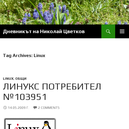
Skip
to
content
Search
Дневникът на Николай Цветков
PRIM
MENU
Tag Archives: Linux
LINUX
,
ОБЩИ
ЛИНУКС ПОТРЕБИТЕЛ
№103951
14.05.2009 Г.
2 COMMENTS