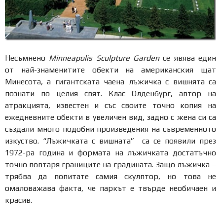
Несъмнено
Minneapolis Sculpture Garden
се явява един
от най-знаменитите обекти на американския щат
Минесота, а гигантската чаена лъжичка с вишнята са
познати по целия свят. Клас Олденбург, автор на
атракцията, известен и със своите точно копия на
ежедневните обекти в увеличен вид, задно с жена си са
създали много подобни произведения на съвременното
изкуство. “Лъжичката с вишната” са се появили през
1972-ра година и формата на лъжичката достатъчно
точно повтаря границите на градината. Защо лъжичка –
трябва да попитате самия скулптор, но това не
омаловажава факта, че паркът е твърде необичаен и
красив.