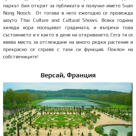
паркът бил открит за публиката и получил името Suan
Nong Nooch. От тогава в него ежегодно се провежда
шоуто Thai Culture and Cultural Shows. Всяка година
хиляди хора посещават градината, и въпреки това
състоянието и е както в деня на откриването. Сега тя се
явява място за отглеждане на много редки растения и
прекрасно се справя с тази си функция. Поклон на
собствениците!
Версай, Франция