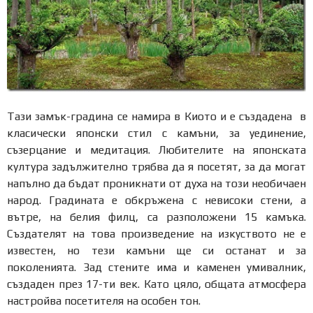
Тази замък-градина се намира в Киото и е създадена в
класически японски стил с камъни, за уединение,
съзерцание и медитация. Любителите на японската
култура задължително трябва да я посетят, за да могат
напълно да бъдат проникнати от духа на този необичаен
народ. Градината е обкръжена с невисоки стени, а
вътре, на белия филц, са разположени 15 камъка.
Създателят на това произведение на изкуството не е
известен, но тези камъни ще си останат и за
поколенията. Зад стените има и каменен умивалник,
създаден през 17-ти век. Като цяло, общата атмосфера
настройва посетителя на особен тон.