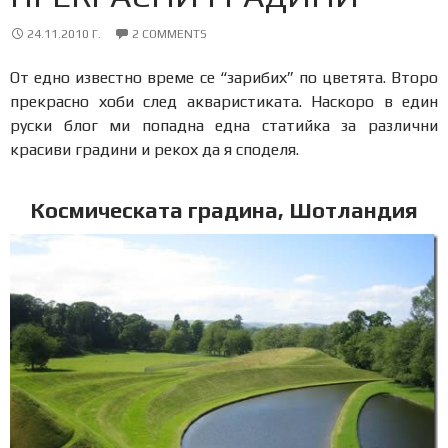
24.11.2010 Г.
2 COMMENTS
От едно известно време се “зарибих” по цветята. Второ
прекрасно хоби след акваристиката. Наскоро в един
руски блог ми попадна една статийка за различни
красиви градини и рекох да я споделя.
Космическата градина, Шотландия