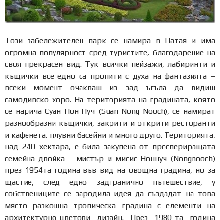
Този забележителен парк се намира в Патая и има
огромна популярност сред туристите, благодарение на
своя прекрасен вид. Тук всички пейзажи, лабиринти и
къщички все едно са пропити с духа на фантазията –
всеки момент очакваш из зад ъгъла да видиш
самодивско хоро. На територията на градината, която
се нарича Суан Нон Нуч (Suan Nong Nooch), се намират
разнообразни къщички, закрити и открити ресторанти
и кафенета, плувни басейни и много друго. Територията,
над 240 хектара, е била закупена от проспериращата
семейна двойка – мистър и мисис Ноннуч (Nongnooch)
през 1954та година във вид на овощна градина, но за
щастие, след едно задгранично пътешествие, у
собствениците се зародила идея да създадат на това
място разкошна тропическа градина с елементи на
архитектурно-цветови дизайн. През 1980-та година