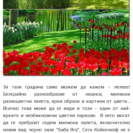
За тази градина само можем да кажем – лелеее!
Безкрайно разнообразие от нюанси, милиони
разноцветни лалета, ярки образи и картини от цветя…
Всичко това може да се види в този – един от най-
ярките и необикновени цветни паркове. В него могат
да се преброят седем милиона лалета, включително
новия вид черно лале “Баба Яга”. Сега Койкенхоф не е