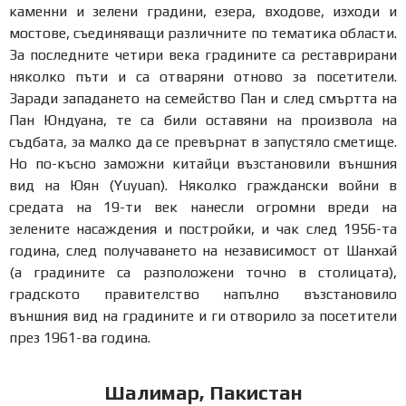
каменни и зелени градини, езера, входове, изходи и
мостове, съединяващи различните по тематика области.
За последните четири века градините са реставрирани
няколко пъти и са отваряни отново за посетители.
Заради западането на семейство Пан и след смъртта на
Пан Юндуана, те са били оставяни на произвола на
съдбата, за малко да се превърнат в запустяло сметище.
Но по-късно заможни китайци възстановили външния
вид на Юян (Yuyuan). Няколко граждански войни в
средата на 19-ти век нанесли огромни вреди на
зелените насаждения и постройки, и чак след 1956-та
година, след получаването на независимост от Шанхай
(а градините са разположени точно в столицата),
градското правителство напълно възстановило
външния вид на градините и ги отворило за посетители
през 1961-ва година.
Шалимар, Пакистан