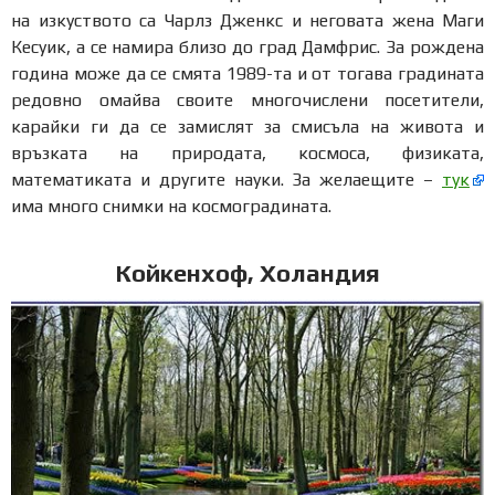
на изкуството са Чарлз Дженкс и неговата жена Маги
Кесуик, а се намира близо до град Дамфрис. За рождена
година може да се смята 1989-та и от тогава градината
редовно омайва своите многочислени посетители,
карайки ги да се замислят за смисъла на живота и
връзката на природата, космоса, физиката,
математиката и другите науки. За желаещите –
тук
има много снимки на космоградината.
Койкенхоф, Холандия