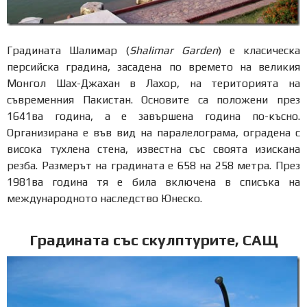
Градината Шалимар (
Shalimar Garden
) е класическа
персийска градина, засадена по времето на великия
Монгол Шах-Джахан в Лахор, на територията на
съвременния Пакистан. Основите са положени през
1641ва година, а е завършена година по-късно.
Организирана е във вид на паралелограма, оградена с
висока тухлена стена, известна със своята изискана
резба. Размерът на градината е 658 на 258 метра. През
1981ва година тя е била включена в списъка на
международното наследство Юнеско.
Градината със скулптурите, САЩ