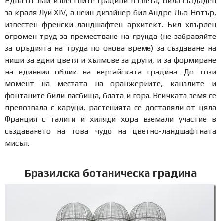
Една от най-известните градини в света, била създаден
за краля Луи XIV, а неин дизайнер бил Андре Льо Нотър,
известен френски ландшафтен архитект. Бил хвърлен
огромен труд за преместване на грунда (не забравяйте
за оръдията на труда по онова време) за създаване на
ниши за едни цветя и хълмове за други, и за формиране
на единния облик на версайската градина. До този
момент на местата на оранжериите, каналите и
фонтаните били пасбища, блата и гора. Всичката земя се
превозвала с каруци, растенията се доставяли от цяла
Франция с талиги и хиляди хора вземали участие в
създаването на това чудо на цветно-ландшафтната
мисъл.
Бразилска ботаническа градина