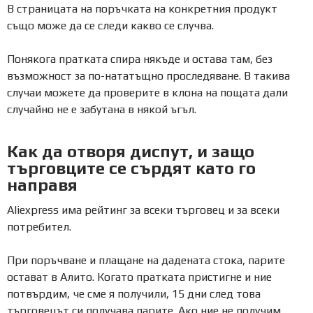
В страницата на поръчката на конкретния продукт
също може да се следи какво се случва.
Понякога пратката спира някъде и остава там, без
възможност за по-нататъщно проследяване. В такива
случаи можете да проверите в клона на пощата дали
случайно не е забутана в някой ъгъл.
Как да отворя диспут, и защо
търговците се сърдят като го
направя
Aliexpress има рейтинг за всеки търговец и за всеки
потребител.
При поръчване и плащане на дадената стока, парите
остават в Алито. Когато пратката пристигне и ние
потвърдим, че сме я получили, 15 дни след това
търговецът си получава парите. Ако ние не получим