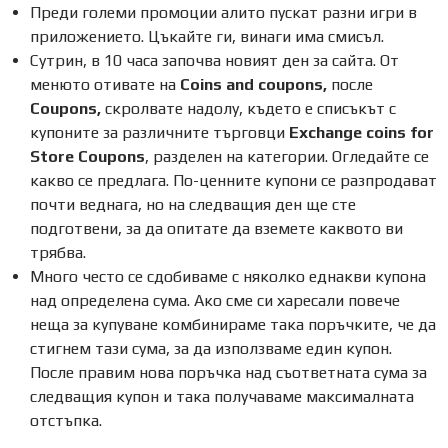
Преди големи промоции алито пускат разни игри в
приложението. Цъкайте ги, винаги има смисъл.
Сутрин, в 10 часа започва новият ден за сайта. От
менюто отивате на
Coins and coupons,
после
Coupons,
скролвате надолу, където е списъкът с
купоните за различните търговци
Exchange coins for
Store Coupons
, разделен на категории. Огледайте се
какво се предлага. По-ценните купони се разпродават
почти веднага, но на следващия ден ще сте
подготвени, за да опитате да вземете каквото ви
трябва.
Много често се сдобиваме с няколко еднакви купона
над определена сума. Ако сме си харесали повече
неща за купуване комбинираме така поръчките, че да
стигнем тази сума, за да използваме един купон.
После правим нова поръчка над съответната сума за
следващия купон и така получаваме максималната
отстъпка.