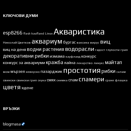
КЛЮЧОВИ ДУМИ
Акваристика
esp8266
flash
kaufland
Linux
аквариум
виц
бургас
Николай Цветков
ваксина
вирус
водорасли
водни растения
виц на деня
гадост
глупости
грип
декоративни рибки
измама
конкурс
кауфланд
кражба
майтап
конкурс за аквариуми
лайна
лекарство
линукс
простотия
рибки
мързел
пазарджик
мом
невкусно
салам
спамери
смях
спам
свински
свински грип
скука
снимка
сране
флашка
цветя
ядене
ВРЪЗКИ
blogmasa