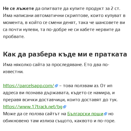
Не се лъжете
да опитвате да купите продукт за 2 ст.
Има написани автоматични скриптове, които купуват в
момента, в който се смени денят, така че шансовете ви
са почти нулеви, та по-добре не си хабете нервите да
пробвате.
Как да разбера къде ми е пратката
Има няколко сайта за проследяване. Ето два по-
известни.
https://parcelsapp.com/
– това ползвам аз. От ип
адреса ви познава държавата, където се намира, и
преравя всички доставчици, които доставят до тук.
https://www.17track.net/bg
Може да се ползва сайтът на
Български пощи
но
обикновено там излиза същото, каквото и по-горе.