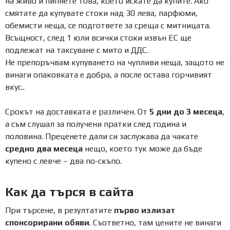
на живо и пипнете това, което искате да купите. Ако
смятате да купувате стоки над 30 лева, парфюми,
обемисти неща, се подгответе за среща с митницата.
Всъщност, след 1 юли всички стоки извън ЕС ще
подлежат на таксуване с мито и ДДС.
Не препоръчвам купуването на чупливи неща, защото не
винаги опаковката е добра, а после остава горчивият
вкус..
Срокът на доставката е различен. От
5 дни до 3 месеца
,
а съм слушал за получени пратки след година и
половина. Преценете дали си заслужава да чакате
средно два месеца
нещо, което тук може да бъде
купено с левче – два по-скъпо.
Как да търся в сайта
При търсене, в резултатите
първо излизат
спонсорирани обяви
. Съответно, там цените не винаги