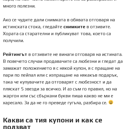
много полезни.
Ако се чудите дали снимката в обявата отговаря на
истинската стока, гледайте
снимките
в отзивите.
Хората са старателни и публикуват това, което са
получили.
Рейтингът
в отзивите не винаги отговаря на истината.
В повечето случаи продавачите са любезни и гледат да
замажат положението я с някой купон, я с пращане на
пари по пейпал или с изпращане на някакъв подарък,
така че купувачите да отговарят с любезност и да
пляскат 5 звезди за всичко. И аз съм го правил, но на
жаргон или със сбъркани букви пиша какво не ми е
харесало. За да не го преведе гугъла, разбира се.
Какви са тия купони и как се
ползват