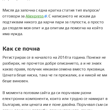
Мисля да започна с една кратка статия тип въпроси/
отговори за
Aliexpress
. С написаното не искам да
подтиквам никого да харчи пари за глупости, а просто
да споделя моя опит и да опитам да помогна на който
има нужда.
Как се почна
Регистрирах се в началото на 2014та година. Понеже не
разбирах, не прочетох добре описанието, а и не знаех
какво правя, получих някакви семена вместо луковици.
Цената беше ниска, така че ги прежалих, а и никой не ми
беше виновен.
В момента ползвам сайта да си поръчвам разни
електронни компоненти, които или трудно се намират в
България, или цената им е поне двойна. Поръчвал съм си