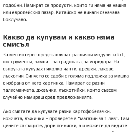
подобни. Намират се продукти, които ги няма на нашия
или европейския пазар. Китайско не винаги означава
боклучаво.
Какво да купувам и какво няма
смисъл
За мен интерес представляват различни модули за IoT,
инструменти, лампи – за градината, за коридора. На
съпругата купувах няколко чанти, дрешки, лакове,
лъскотии. Синчето се сдоби с голяма подложка за мишка
с избрана от него картинка. Намират се разни
талисманчета, джвъчки, лъскотийки, които съвсем
случайно намираш сред предложенията.
Ако смятате да купувате разни картофобелачки,
ножчета, лъжички – проверете в “магазин за 1 лев”. Там
цените са същите, дори по-ниски, а и можете да видите