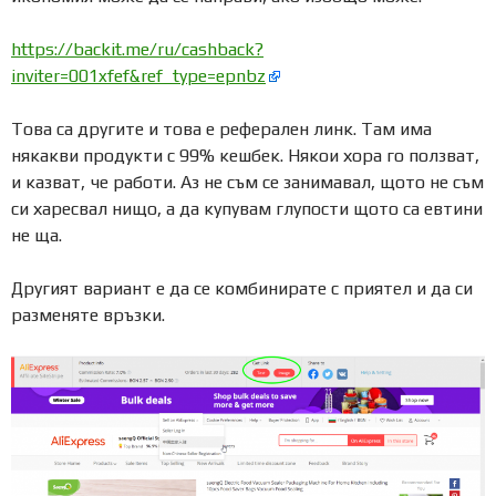
https://backit.me/ru/cashback?
inviter=001xfef&ref_type=epnbz
Това са другите и това е реферален линк. Там има
някакви продукти с 99% кешбек. Някои хора го ползват,
и казват, че работи. Аз не съм се занимавал, щото не съм
си харесвал нищо, а да купувам глупости щото са евтини
не ща.
Другият вариант е да се комбинирате с приятел и да си
разменяте връзки.