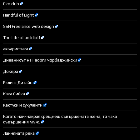
Eko club
Handful of Light
SSH Freelance web design
The Life of an Idiot!
акваристика
Дневникът на Георги Чорбаджийски
Докера
Еклипс Дизайн
Кака Сийка
Кактуси и сукуленти
Когато най-накрая срещнеш съвършената жена, тя чака
съвършения мъж.
Лайняната река