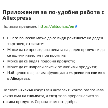
Приложения за по-удобна работа с
Aliexpress
Ползвам предимно
https://alitools.io/en
С него по-лесно може да се види рейтингът на даден
търговец, отзивите;
Може да се проследява цената на даден продукт и да
се получи известие при промяна;
Може да се видят подобни продукти;
Може да се направи списък от любими продукти;
Най-ценното е, че има функцията
търсене по снимка
в Aliexpress
;
Ползват някакъв изкуствен интелект, който разпознава
какво има на снимката, а след това преравя алито за
такива продукти. Справя се много добре.