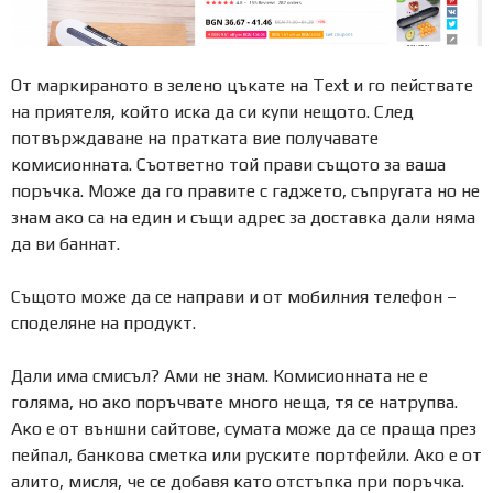
От маркираното в зелено цъкате на Text и го пействате
на приятеля, който иска да си купи нещото. След
потвърждаване на пратката вие получавате
комисионната. Съответно той прави същото за ваша
поръчка. Може да го правите с гаджето, съпругата но не
знам ако са на един и същи адрес за доставка дали няма
да ви баннат.
Същото може да се направи и от мобилния телефон –
споделяне на продукт.
Дали има смисъл? Ами не знам. Комисионната не е
голяма, но ако поръчвате много неща, тя се натрупва.
Ако е от външни сайтове, сумата може да се праща през
пейпал, банкова сметка или руските портфейли. Ако е от
алито, мисля, че се добавя като отстъпка при поръчка.