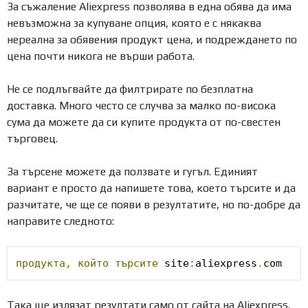
За съжаление Aliexpress позволява в една обява да има
невъзможна за купуване опция, която е с някаква
нереална за обявения продукт цена, и подреждането по
цена почти никога не върши работа.
Не се подлъгвайте да филтрирате по безплатна
доставка. Много често се случва за малко по-висока
сума да можете да си купите продукта от по-свестен
търговец.
За търсене можете да ползвате и гугъл. Единият
вариант е просто да напишете това, което търсите и да
разчитате, че ще се появи в резултатите, но по-добре да
направите следното:
продукта,
който
търсите
 site
:
aliexpress
.
com
Така ще излязат резултати само от сайта на Aliexpress.