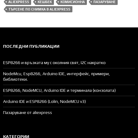
ALIEXPRESS
КЕШБЕК
КОМИСИОННА
ПАЗАРУВАНЕ
ТЪРСЕНЕ ПО СНИМКА В ALIEXPRESS
ПОСЛЕДНИ ПУБЛИКАЦИИ
ESP8266 и връзката му с околния свят, I2C накратко
NodeMcu, Esp8266, Arduino IDE, интерфейс, примери,
библиотеки.
ESP8266, NodeMCU, Arduino IDE и терминала (конзолата)
Arduino IDE и ESP8266 (Lolin, NodeMCU v3)
Пазаруване от aliexpress
КАТЕГОРИИ