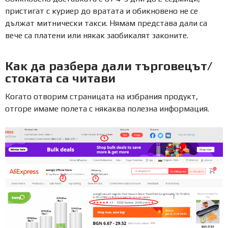
пристигат с куриер до вратата и обикновено не се
дължат митнически такси. Нямам представа дали са
вече са платени или някак заобикалят законите.
Как да разбера дали търговецът/
стоката са читави
Когато отворим страницата на избрания продукт,
отгоре имаме полета с някаква полезна информация.