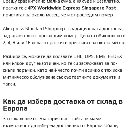
Срещу сравнително малка сума, а някъде и безплатно,
пратките с
4PX Worldwide Express Singapore Post
пристигат за около месец, че и с проследим номер.
Aliexpress Standard Shipping е традиционната доставка,
задължително с проследим номер. Цената обикновено е
2, 4, 8 или 16 лева. а пратките пристигат за около месец.
Разбира се, можете да ползвате DHL, UPS, EMS, FEDEX
или някой друг екзотичен, но те си заслужават за по-
скъпи поръчки, като най-често почти всичко с тях иска
митническо обслужване със съответните документи и
такси.
Как да избера доставка от склад в
Европа
За съжаление от България през сайта нямаме
възможност да изберем доставчик от Европа. Обаче,