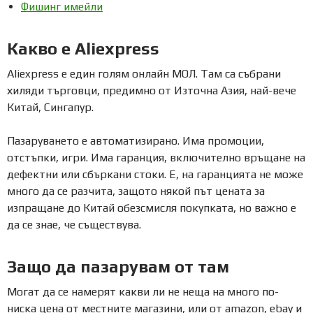
Фишинг имейли
Какво е Aliexpress
Aliexpress е един голям онлайн МОЛ. Там са събрани
хиляди търговци, предимно от Източна Азия, най-вече
Китай, Сингапур.
Пазаруването е автоматизирано. Има промоции,
отстъпки, игри. Има гаранция, включително връщане на
дефектни или сбъркани стоки. Е, на гаранцията не може
много да се разчита, защото някой път цената за
изпращане до Китай обезсмисля покупката, но важно е
да се знае, че съществува.
Защо да пазарувам от там
Могат да се намерят какви ли не неща на много по-
ниска цена от местните магазини, или от amazon, ebay и