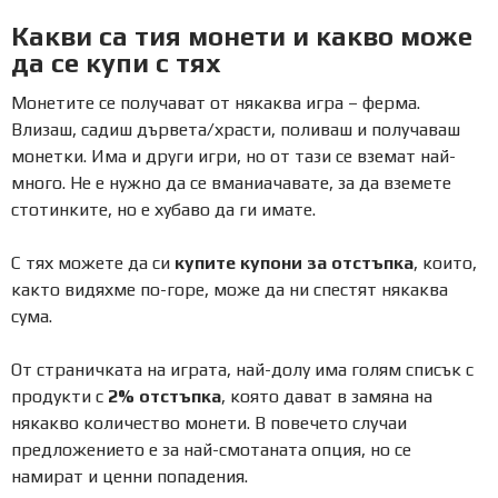
Какви са тия монети и какво може
да се купи с тях
Монетите се получават от някаква игра – ферма.
Влизаш, садиш дървета/храсти, поливаш и получаваш
монетки. Има и други игри, но от тази се вземат най-
много. Не е нужно да се вманиачавате, за да вземете
стотинките, но е хубаво да ги имате.
С тях можете да си
купите купони за отстъпка
, които,
както видяхме по-горе, може да ни спестят някаква
сума.
От страничката на играта, най-долу има голям списък с
продукти с
2% отстъпка
, която дават в замяна на
някакво количество монети. В повечето случаи
предложението е за най-смотаната опция, но се
намират и ценни попадения.