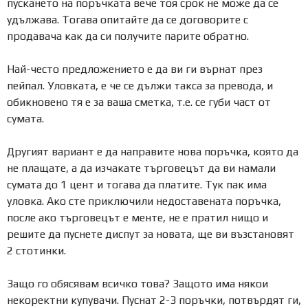
пускането на поръчката вече тоя срок не може да се
удължава. Тогава опитайте да се договорите с
продавача как да си получите парите обратно.
Най-често предложението е да ви ги върнат през
пейпал. Уловката, е че се дължи такса за превода, и
обикновено тя е за ваша сметка, т.е. се губи част от
сумата.
Другият вариант е да направите нова поръчка, която да
не плащате, а да изчакате търговецът да ви намали
сумата до 1 цент и тогава да платите. Тук пак има
уловка. Ако сте приключили недоставената поръчка,
после ако търговецът е менте, не е пратил нищо и
решите да пуснете диспут за новата, ще ви възстановят
2 стотинки.
Защо го обясявам всичко това? Защото има някои
некоректни купувачи. Пуснат 2-3 поръчки, потвърдят ги,