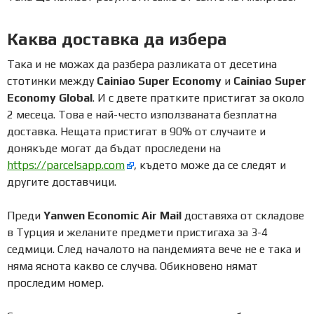
Каква доставка да избера
Така и не можах да разбера разликата от десетина
стотинки между
Cainiao Super Economy
и
Cainiao Super
Economy Global
. И с двете пратките пристигат за около
2 месеца. Това е най-често използваната безплатна
доставка. Нещата пристигат в 90% от случаите и
донякъде могат да бъдат проследени на
https://parcelsapp.com
, където може да се следят и
другите доставчици.
Преди
Yanwen Economic Air Mail
доставяха от складове
в Турция и желаните предмети пристигаха за 3-4
седмици. След началото на пандемията вече не е така и
няма яснота какво се случва. Обикновено нямат
проследим номер.