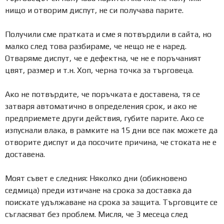
нищо и отворим диспут, не си получава парите.
Получили сме пратката и сме я потвърдили в сайта, но
малко след това разбираме, че нещо не е наред.
Отваряме диспут, че е дефектна, че не е поръчаният
цвят, размер и т.н. Хоп, черна точка за търговеца.
Ако не потвърдите, че поръчката е доставена, тя се
затваря автоматично в определения срок, и ако не
предприемете други действия, губите парите. Ако се
изпуснали влака, в рамките на 15 дни все пак можете да
отворите диспут и да посочите причина, че стоката не е
доставена.
Моят съвет е следния: Няколко дни (обикновено
седмица) преди изтичане на срока за доставка да
поискате удължаване на срока за защита. Търговците се
съгласяват без проблем. Мисля, че 3 месеца след