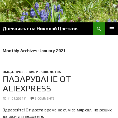
Skip
to
content
Search
Дневникът на Николай Цветков
PRIM
MENU
Monthly Archives: January 2021
ОБЩИ
,
ПРОЗРЕНИЯ
,
РЪКОВОДСТВА
ПАЗАРУВАНЕ ОТ
ALIEXPRESS
11.01.2021 Г.
3 COMMENTS
Здравейте! От доста време не съм се мяркал, но реших
да разчупя ледовете.