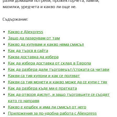
разни домашни потреби, прожекторчета, лампи,
мазилки, уредчета и какво ли още не.
Съдържание:
Какво е Aliexpress
Защо да пазарувам от там
Какво да купувам и какво няма смисъл
Как да търся в сайта
Каква доставка да избера
Как да избера доставка от склад в Европа
Как да разбера дали търговецът/стоката са читави
Какви са тия купони и как се ползват
Какви са тия монети и какво може да се купи с тях
Как да разбера къде ми е пратката
Как да отворя диспут, и защо търговците се сърдят
като го направя
Какво е кешбек и има ли смисъл от него
Приложения за по-удобна работа с Aliexpress