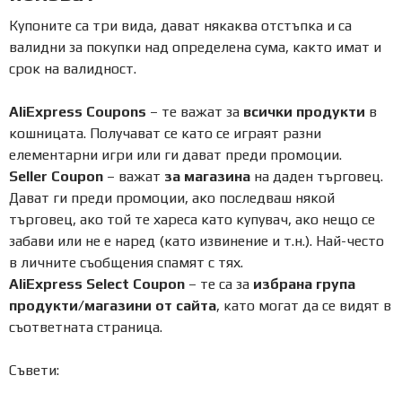
Купоните са три вида, дават някаква отстъпка и са
валидни за покупки над определена сума, както имат и
срок на валидност.
AliExpress Coupons
– те важат за
всички продукти
в
кошницата. Получават се като се играят разни
елементарни игри или ги дават преди промоции.
Seller Coupon
– важат
за магазина
на даден търговец.
Дават ги преди промоции, ако последваш някой
търговец, ако той те хареса като купувач, ако нещо се
забави или не е наред (като извинение и т.н.). Най-често
в личните съобщения спамят с тях.
AliExpress Select Coupon
– те са за
избрана група
продукти/магазини от сайта
, като могат да се видят в
съответната страница.
Съвети: