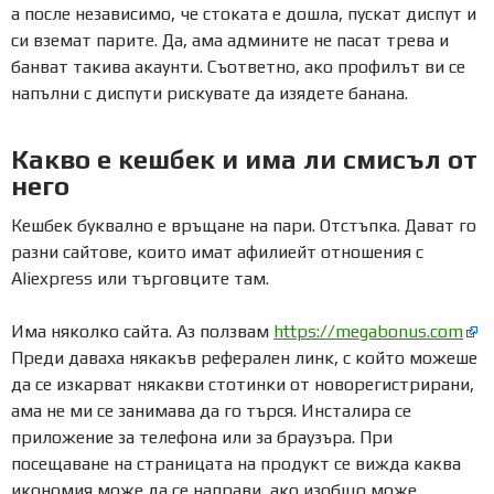
а после независимо, че стоката е дошла, пускат диспут и
си вземат парите. Да, ама админите не пасат трева и
банват такива акаунти. Съответно, ако профилът ви се
напълни с диспути рискувате да изядете банана.
Какво е кешбек и има ли смисъл от
него
Кешбек буквално е връщане на пари. Отстъпка. Дават го
разни сайтове, които имат афилиейт отношения с
Aliexpress или търговците там.
Има няколко сайта. Аз ползвам
https://megabonus.com
Преди даваха някакъв реферален линк, с който можеше
да се изкарват някакви стотинки от новорегистрирани,
ама не ми се занимава да го търся. Инсталира се
приложение за телефона или за браузъра. При
посещаване на страницата на продукт се вижда каква
икономия може да се направи, ако изобщо може.