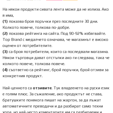
На някои продукти сивата лента може да не излиза. Ако
я има,
(1)
показва броя поръчки през последните 30 дни.
Колкото повече, толкова по-добре.
(2)
показва рейтинга на сайта. Под 90-92% избягвайте.
Top Brand с медалчето означава, че магазинът е високо
оценен от потребителите.
(3)
са броя потребители, които са последвали магазина.
Някои търговци дават отстъпки ако ги следваш, така че
колкото повече, толкова повече.
(4)
съответно са рейтинг, брой поръчки, брой отзиви за
конкретния продукт.
Най-ценното са
отзивите
. Тук владеенето на руски език
е голям плюс. За съжаление, ако продуктът не става,
братушките понякога пишат на жаргон, за да лъжат
автоматичните преводачи и да разбират само техни
хора, но най-често коментарите им са разбираеми и