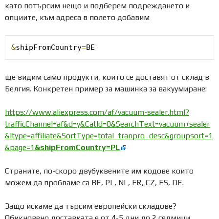
като потърсим нещо и подберем подреждането и
опциите, към адреса в полето добавим
&
shipFromCountry
=
BE
ще видим само продукти, които се доставят от склад в
Белгия. Конкретен пример за машинка за вакуумиране:
https://www.aliexpress.com/af/vacuum-sealer.html?
trafficChannel=af&d=y&CatId=0&SearchText=vacuum+sealer
&ltype=affiliate&SortType=total_tranpro_desc&groupsort=1
&page=1
&shipFromCountry=PL
Страните, по-скоро двубуквените им кодове които
можем да пробваме са BE, PL, NL, FR, CZ, ES, DE.
Защо искаме да търсим европейски складове?
Обикновено доставката е от 4-5 дни до 2 седмици,