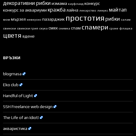
декоративни рибки
измама
конкурс
кауфланд
кражба
майтап
конкурс за аквариуми
лайна
лекарство
линукс
простотия
рибки
мързел
пазарджик
мом
невкусно
салам
спамери
смях
спам
свински
свински грип
скука
снимка
сране
флашка
цветя
ядене
ВРЪЗКИ
blogmasa
Eko club
Handful of Light
SSH Freelance web design
The Life of an Idiot!
акваристика