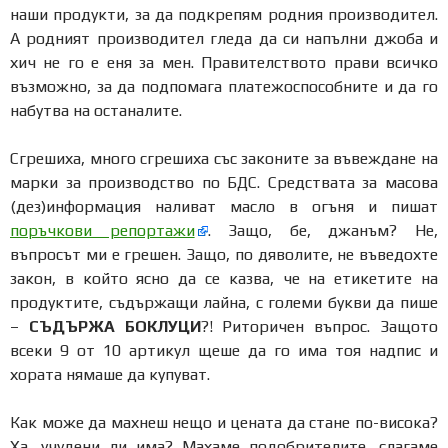
наши продукти, за да подкрепям родния производител.
А родният производител гледа да си напълни джоба и
хич не го е еня за мен. Правителството прави всичко
възможно, за да подпомага платежоспособните и да го
набутва на останалите.
Сгрешиха, много сгрешиха със законите за въвеждане на
марки за производство по БДС. Средствата за масова
(дез)информация наливат масло в огъня и пишат
поръчкови репортажи
. Защо, бе, джанъм? Не,
въпросът ми е грешен. Защо, по дяволите, не въведохте
закон, в който ясно да се казва, че на етикетите на
продуктите, съдържащи лайна, с големи букви да пише
–
СЪДЪРЖА БОКЛУЦИ
?! Риторичен въпрос. Защото
всеки 9 от 10 артикул щеше да го има тоя надпис и
хората нямаше да купуват.
Как може да махнеш нещо и цената да стане по-висока?
Ха, учудени ли има? Махаме подобрителите, слагаме