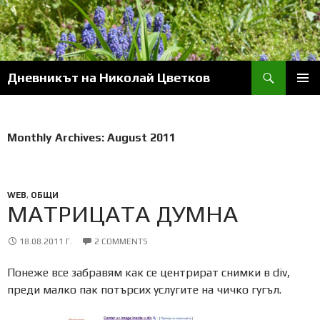
Skip
to
content
Search
Дневникът на Николай Цветков
PRIM
MENU
Monthly Archives: August 2011
WEB
,
ОБЩИ
МАТРИЦАТА ДУМНА
18.08.2011 Г.
2 COMMENTS
Понеже все забравям как се центрират снимки в div,
преди малко пак потърсих услугите на чичко гугъл.