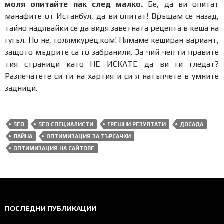
моля опитайте пак след малко.
Бе, да ви опитат
манафите от Истанбул, да ви опитат! Връщам се назад,
тайно надявайки се да видя заветната рецепта в кеша на
гугъл. Но не, голямкурец.ком! Нямаме кеширан вариант,
защото мъдрите са го забранили. За чий чеп ги правите
тия страници като НЕ ИСКАТЕ да ви ги гледат?
Разпечатете си ги на хартия и си я натъпчете в умните
задници.
SEO
SEO СПЕЦИАЛИСТИ
ГРЕШНИ РЕЗУЛТАТИ
ДОСАДА
ЛАЙНА
ОПТИМИЗАЦИЯ ЗА ТЪРСАЧКИ
ОПТИМИЗАЦИЯ НА САЙТОВЕ
ПОСЛЕДНИ ПУБЛИКАЦИИ