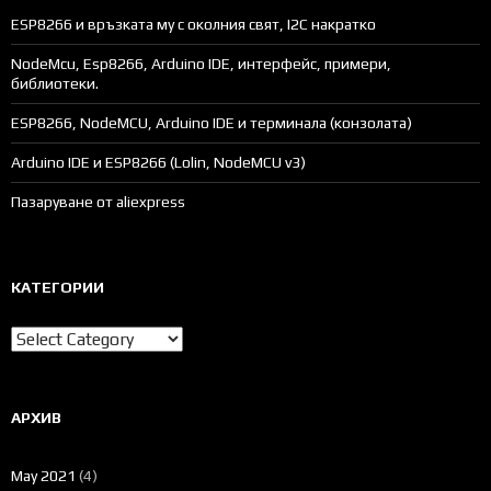
ESP8266 и връзката му с околния свят, I2C накратко
NodeMcu, Esp8266, Arduino IDE, интерфейс, примери,
библиотеки.
ESP8266, NodeMCU, Arduino IDE и терминала (конзолата)
Arduino IDE и ESP8266 (Lolin, NodeMCU v3)
Пазаруване от aliexpress
КАТЕГОРИИ
Категории
АРХИВ
May 2021
(4)