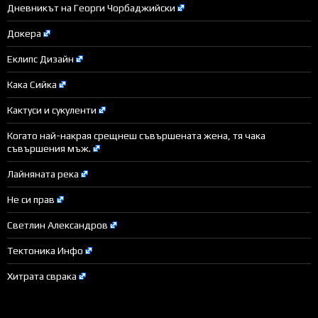
Дневникът на Георги Чорбаджийски
Докера
Еклипс Дизайн
Кака Сийка
Кактуси и сукуленти
Когато най-накрая срещнеш съвършената жена, тя чака
съвършения мъж.
Лайняната река
Не си прав
Светлин Александров
Тектоника Инфо
Хитрата сврака