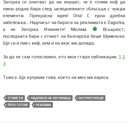
Загорка се опитват да ни внушат, че е голям кеф да
пиеш родна бира след целодневните сблъсъци с чужди
елементи. Прекрасна идея! Опа! С една дребна
забележка… Надписът на бирата на рекламата е Zagorka,
а не Загорка. Извинете! Молим.
Всъщност,
последната бира с етикет на български беше Шуменско.
Ще си я пия с кеф, хем и на вкус ми допада.
За да не съм голословен, ето мои стари публикации.
1
2
3
Това е. Ще купувам това, което на мен ми хареса.
ЕТИКЕТИ
НАДПИСИ НА ЛАТИНИЦА
ПАТРИОТИЗЪМ
ПРОСТОТИЯ
РЕКЛАМА