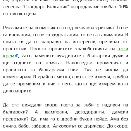
лепенка “Стандарт България” и продаваме хляба с 10%
по-висока цена.
Рекламите на козметика са под всякаква критика. То не
са иновации, то не са хидратации, то не са галимации. В
опита си да се направят на интересни, преливат от
простотии. Просто прочетете хвалебствията на
този
крем
, като замените чуждиците с български думи и
ще седнете на земята. Напоследък промениха и
правилата за българския език. Тях не искам да
коментирам. В крайна сметка, светът се изменя, трябва
да се променим и ние с него, щото ще измрем като
динозаврите.
Да сте виждали скоро паста за зъби с надписи на
български? А шампоани, дезодоранти, дамски
превръзки? Да, има го с дребни букви нейде. Ама без
очила, бабо, зáбрави. Алкохолът се държеше. До скоро.