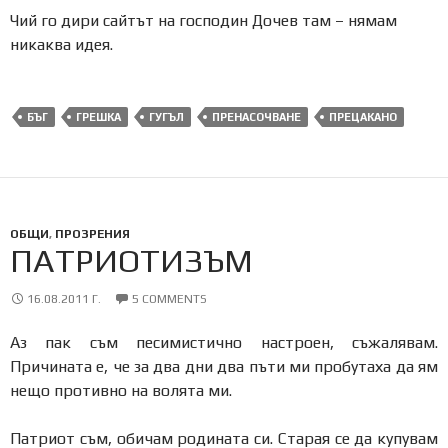
Чий го дири сайтът на господин Дочев там – нямам
никаква идея.
БЪГ
ГРЕШКА
ГУГЪЛ
ПРЕНАСОЧВАНЕ
ПРЕЦАКАНО
ОБЩИ
,
ПРОЗРЕНИЯ
ПАТРИОТИЗЪМ
16.08.2011 Г.
5 COMMENTS
Аз пак съм песимистично настроен, съжалявам.
Причината е, че за два дни два пъти ми пробутаха да ям
нещо противно на волята ми.
Патриот съм, обичам родината си. Старая се да купувам