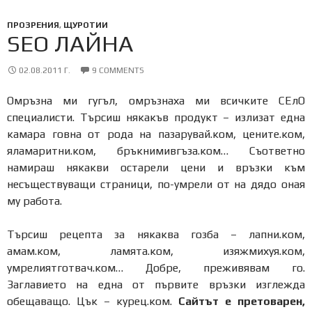
ПРОЗРЕНИЯ
,
ЩУРОТИИ
SEO ЛАЙНА
02.08.2011 Г.
9 COMMENTS
Омръзна ми гугъл, омръзнаха ми всичките СЕлО
специалисти. Търсиш някакъв продукт – излизат една
камара говна от рода на пазарувай.ком, цените.ком,
яламаритни.ком, бръкнимивгъза.ком… Съответно
намираш някакви остарели цени и връзки към
несъществуващи страници, по-умрели от на дядо оная
му работа.
Търсиш рецепта за някаква гозба – лапни.ком,
амам.ком, ламята.ком, изяжмихуя.ком,
умрелиятготвач.ком… Добре, преживявам го.
Заглавието на една от първите връзки изглежда
обещаващо. Цък – курец.ком.
Сайтът е претоварен,