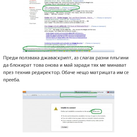
Преди ползваха джаваскрипт, аз слагах разни плъгини
да блокират това онова и май заради тях ме минават
през техния редиректор. Обаче нещо матрицата им се
прееба.