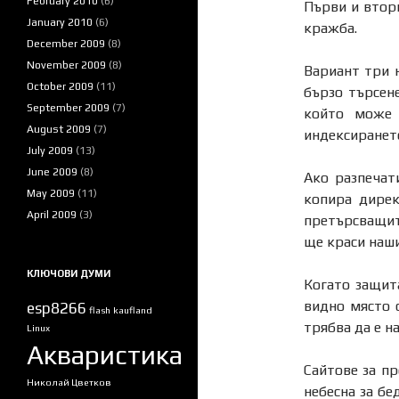
February 2010
(6)
Първи и втор
January 2010
(6)
кражба.
December 2009
(8)
November 2009
(8)
Вариант три 
October 2009
(11)
бързо търсен
September 2009
(7)
който може 
August 2009
(7)
индексиранет
July 2009
(13)
June 2009
(8)
Ако разпечат
May 2009
(11)
копира дирек
April 2009
(3)
претърсващите
ще краси наши
КЛЮЧОВИ ДУМИ
Когато защит
видно място с
esp8266
flash
kaufland
трябва да е н
Linux
Акваристика
Сайтове за пр
Николай Цветков
небесна за бе