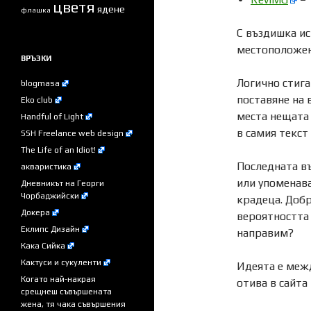
цветя
ядене
флашка
С въздишка и
местоположен
ВРЪЗКИ
Логично стига
blogmasa
поставяне на 
Eko club
места нещата 
Handful of Light
в самия текст
SSH Freelance web design
The Life of an Idiot!
Последната въ
акваристика
или упоменава
Дневникът на Георги
Чорбаджийски
крадеца. Добр
Докера
вероятността 
Еклипс Дизайн
направим?
Кака Сийка
Кактуси и сукуленти
Идеята е межд
Когато най-накрая
отива в сайта
срещнеш съвършената
жена, тя чака съвършения