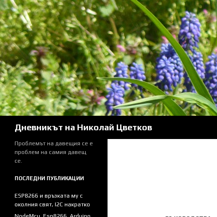
Skip
to
content
Search
Дневникът на Николай Цветков
Проблемът на давещия се е
проблем на самия давещ
се.
ПОСЛЕДНИ ПУБЛИКАЦИИ
ESP8266 и връзката му с
околния свят, I2C накратко
NodeMcu, Esp8266, Arduino