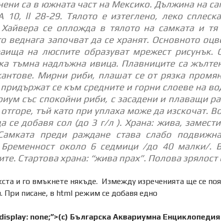
ени са в южната част на Мексико. Дължина на сам
А 10, ll 28-29. Тялото е изтеглено, леко сплес
 Хайвера се опложда в тялото на самката и т
о веднага започват да се хранят. Основното оцв
аища на люспите образуват мрежест рисунък. О
ка тъмна надлъжна ивица. Плавниците са жълтен
кантове. Мирни риби, плашат се от рязка промян
 придържат се към средните и горни слоеве на во
риум със спокойни риби, с засадени и плаващи р
 отгоре, тъй като при уплаха може да изскочат. Вод
а се добавя сол (до 3 г/л ).
Храна: жива, замест
Самката преди раждане става слабо подвижна
 Бременност около 6 седмици /до 40 малки/. В
те. Стартова храна: “жива прах”. Полова зрялост 
ста и го вмъкнете някъде. Измежду изреченията ще се поя
 При писане, в html режим се добавя едно
”display: none;”>(c) Българска Аквариумна Енциклопедия