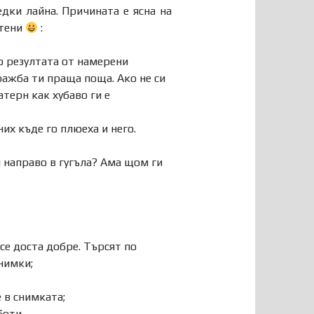
едки лайна. Причината е ясна на
атени
:
о резултата от намерени
ражба ти праща поща. Ако не си
терн как хубаво ги е
их къде го плюеха и него.
и направо в гугъла? Ама щом ги
 се доста добре. Търсят по
нимки;
 в снимката;
боти.