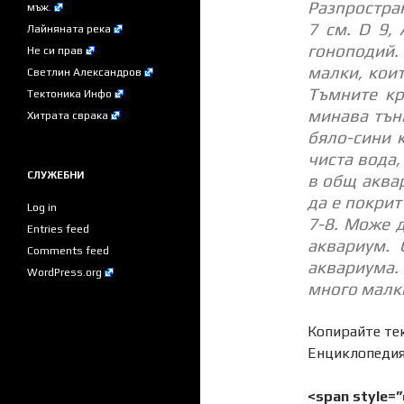
Разпростран
мъж.
7 см. D 9, 
Лайняната река
гоноподий.
Не си прав
малки, коит
Светлин Александров
Тъмните кр
Тектоника Инфо
минава тън
Хитрата сврака
бяло-сини 
чиста вода,
СЛУЖЕБНИ
в общ аква
да е покрит
Log in
7-8. Може д
Entries feed
аквариум. 
Comments feed
аквариума.
WordPress.org
много малки
Копирайте тек
Енциклопедия.
<span style=