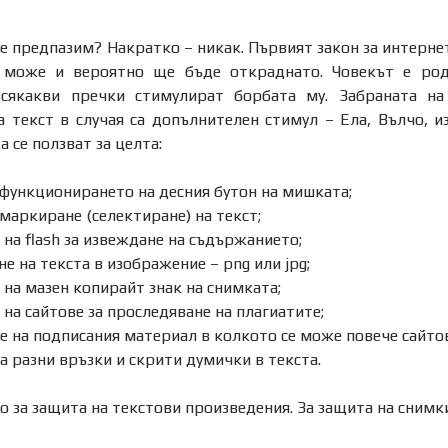
се предпазим? Накратко – никак. Първият закон за интернет
о може и вероятно ще бъде откраднато. Човекът е ро
сякакви пречки стимулират борбата му. Забраната на
а текст в случая са допълнителен стимул – Ела, Вълчо, и
а се ползват за целта:
 функционирането на десния бутон на мишката;
маркиране (селектиране) на текст;
 на flash за извеждане на съдържанието;
е на текста в изображение – png или jpg;
 на мазен копирайт знак на снимката;
на сайтове за проследяване на плагиатите;
е на подписания материал в колкото се може повече сайтов
а разни връзки и скрити думички в текста.
о за защита на текстови произведения. За защита на снимки