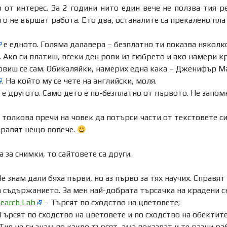
 от интерес. За 2 години нито един вече не ползва тия р
то не вършат работа. Ето два, останалите са прекалено пл
е едното. Голяма далавера – безплатно ти показва няколк
. Ако си платиш, всеки ден рови из гюбрето и ако намери к
овиш се сам. Обикаляйки, намерих една кака – Дженифър Ма
. На който му се чете на английски, моля.
е другото. Само дето е по-безплатно от първото. Не запомн
 толкова пречи на човек да потърси части от текстовете с
правят нещо повече.
а за снимки, то сайтовете са други.
е знам дали бяха първи, но аз първо за тях научих. Справят
а съдържанието. За мен най-добрата търсачка на крадени с
earch Lab
– Търсят по сходство на цветовете;
Търсят по сходство на цветовете и по сходство на обектите
Тия не ги знам по какво търсят, ама показват и те разни ра