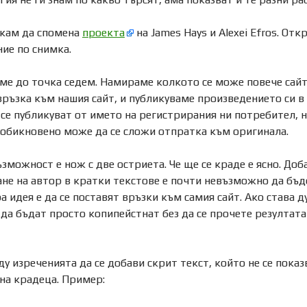
скам да спомена
проекта
на James Hays и Alexei Efros. От
ие по снимка.
ме до точка седем. Намираме колкото се може повече сайт
връзка към нашия сайт, и публикуваме произведението си в 
се публикуват от името на регистрирания ни потребител, н
 обикновено може да се сложи отпратка към оригинала.
зможност е нож с две остриета. Че ще се краде е ясно. До
не на автор в кратки текстове е почти невъзможно да бъд
а идея е да се поставят връзки към самия сайт. Ако става 
да бъдат просто копипейстнат без да се прочете резултата
у изреченията да се добави скрит текст, който не се показ
 на крадеца. Пример: