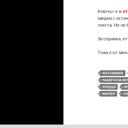
Ключът е в
st
заедно с оста
текста. Но не
За справка, е
Това е от мен
WATERMARK
ЗАЩИТА НА АВ
КРАДЦИ
К
МАРКЕР
СК