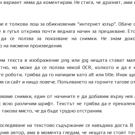
и вариант няма да коментирам. Не стига, че дразнят, ами
не е толкова лош за обикновения “интернет юзър”. Обаче 
е в гугъл открива почти веднага начин за прецакване. Ет
да се ползва за показване на снимки. Не знам доко
о на писмени произведения.
им текста в изображение png или jpg нещата стават мал
тно, но може да се ползва някой OCR, колкото и да е к
 роботи, трябва да го напишем като alt или title. Инак щ
я си сайт и нищо повече. Попълването на горните тагове о
аваме снимки, един от начините е да добавим върху нея а
 ясно различим шрифт. Текстът не трябва да е прекалено
а такова място, че да бъде трудно отстраним.
оследяване на текстово съдържание се навъдиха доста. В
дния автор, ама в момента гледам, че нещата не стоят точ