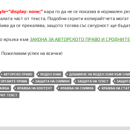
yle=”display: none;”
кара го да не се показва в нормален р
налата част от текста. Подобни скрити копирайтчета могат 
 бива да се прекалява, защото тогава със сигурност ще бъда
то връзка към
ЗАКОНА ЗА АВТОРСКОТО ПРАВО И СРОДНИТЕ
. Пожелавам успех на всички!
АВТОРСКО ПРАВО
ВОДЕН ЗНАК
ДОБАВЯНЕ НА ВОДЕН ЗНАК КЪМ СНИ
ТОРСКИТЕ ПРАВА
ЗАЩИТА НА СНИМКИ
ЗАЩИТА НА ТЕКСТ
ЗАЩИТА
РАЖБА
КРАЖБА НА КОНТЕНТ
КРАЖБА НА СНИМКА
КРАЖБА НА СТА
РИТ ТЕКСТ