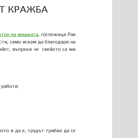
Т КРАЖБА
утон на мишката
, госпожица Рая
ти, само искам да благодаря на
.нйет, въпреки че свейото са ми
 работи;
ото и да е, трудът трябва да се