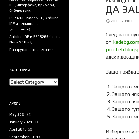
РЪКОВОДСТВА
IDE, интерфейс, примери,
ДА ЗА
библиотеки.
ESP8266, NodeMCU, Arduino
20.08.2010 Г.
IDE и терминала
(конзолата)
След като пус
Arduino IDE и ESP8266 (Lolin,
от
kadebg.co
NodeMCU v3)
procheti.blogs
Пазаруване от aliexpress
адски досадни.
КАТЕГОРИИ
Защо трябва д
Категории
Защото сме
Защото няк
Защото няк
АРХИВ
Защото гуг
May 2021
(4)
Защото сме 
January 2021
(1)
April 2013
(2)
Изберете си е
September 2011
(3)
уважава.