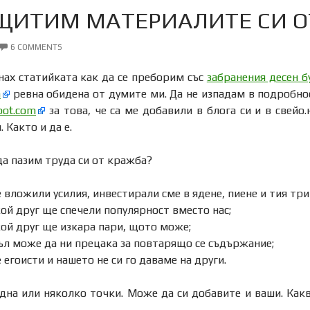
ЩИТИМ МАТЕРИАЛИТЕ СИ О
6 COMMENTS
нах статийката как да се преборим със
забранения десен б
m
ревна обидена от думите ми. Да не изпадам в подробнос
pot.com
за това, че са ме добавили в блога си и в свейо
 Както и да е.
а пазим труда си от кражба?
 вложили усилия, инвестирали сме в ядене, пиене и тия три
ой друг ще спечели популярност вместо нас;
ой друг ще изкара пари, щото може;
ъл може да ни прецака за повтарящо се съдържание;
егоисти и нашето не си го даваме на други.
дна или няколко точки. Може да си добавите и ваши. Какв