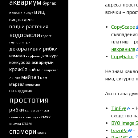
аквариум
бургас
адреса просто
виц
всички – прос
ваксина
вирус
виц на деня
водни растения
CopyScape
водорасли
съвпадения
гадост
платиш – р
глупости
грип
декоративни рибки
нахранила
измама
конкурс
CopyGator
кауфланд
конкурс за аквариуми
кражба
лайна
лекарство
Не знам какво
майтап
линукс
мом
има, сигурно 
мързел
невкусно
пазарджик
Ако става дум
простотия
TinEye
– Н
рибки
салам
свински
сходство н
смях
свински грип
скука
BYO Image S
спам
снимка
спамери
GazoPa
– 
сране
RevIMG
– 