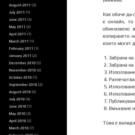
August 2011
(3)
July 2011
(1)
Как обаче да 
June 2011
(3)
е онлайн, т
May 2011
(2)
обикновено в
April 2011
(1)
копирането н
March 2011
(1)
които могат д
February 2011
(1)
January 2011
(2)
Забрана на
December 2010
(5)
Забрана на 
November 2010
(6)
Използване
October 2010
(1)
Разпечатван
September 2010
(2)
Използване
August 2010
(5)
Използване 
July 2010
(4)
Публикуван
June 2010
(7)
Вмъкване н
May 2010
(3)
April 2010
(2)
Това е валидн
March 2010
(7)