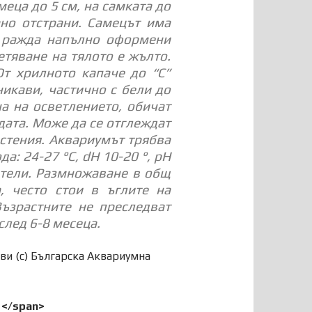
еца до 5 см, на самката до
кано отстрани. Самецът има
я ражда напълно оформени
етяване на тялото е жълто.
т хрилното капаче до “С”
икави, частично с бели до
а на осветлението, обичат
дата. Може да се отглеждат
астения. Аквариумът трябва
а: 24-27 °С, dН 10-20 °, рН
ители. Размножаване в общ
, често стои в ъглите на
ъзрастните не преследват
след 6-8 месеца.
ви (c) Българска Аквариумна
 </span>