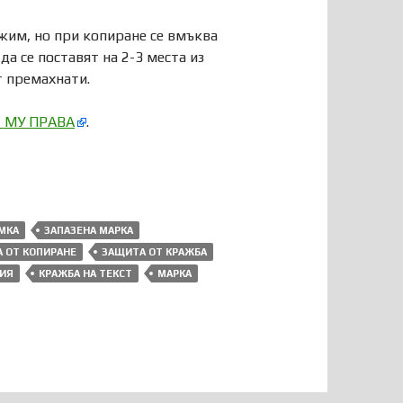
ежим, но при копиране се вмъква
да се поставят на 2-3 места из
т премахнати.
 МУ ПРАВА
.
МКА
ЗАПАЗЕНА МАРКА
 ОТ КОПИРАНЕ
ЗАЩИТА ОТ КРАЖБА
ТИЯ
КРАЖБА НА ТЕКСТ
МАРКА