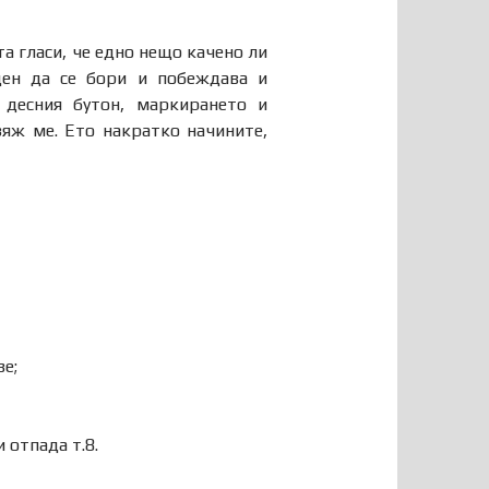
а гласи, че едно нещо качено ли
ден да се бори и побеждава и
 десния бутон, маркирането и
зяж ме. Ето накратко начините,
е;
 отпада т.8.