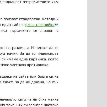
 и подканват потребителите към
се ползват стандартни методи и
о един сайт с
флаш галерийки
,
лко търсачките се справят с
ко по-различни. Не може да се
уц начин. За да го индексират
е си имаме една картинка, която
тново улеснява противника.
дреса на сайта или блога си на
 тлъст, за да не дразни, но пък
 началото като че ли бяха манна
но така. Бях си записал няколко