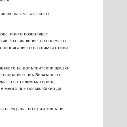
криване на географското
ове, които позволяват
тях. За съжаление, на повечето
о в описанието на снимката или
бавянето на допълнителни връзки
е направено незабелязано от
дума за по-голям материал,
 е много по-голяма. Какво да
ва на екрана, но при копиране