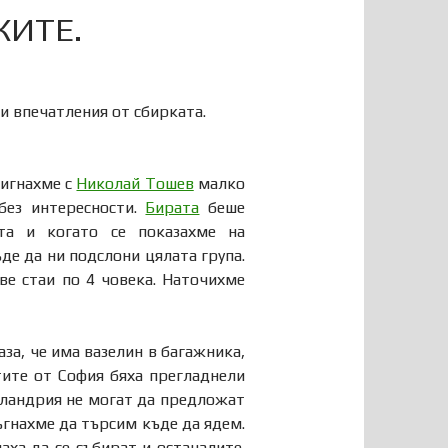
КИТЕ.
и впечатления от сбирката.
тигнахме с
Николай Тошев
малко
без интересности.
Бирата
беше
та и когато се показахме на
де да ни подслони цялата група.
ве стаи по 4 човека. Наточихме
аза, че има вазелин в багажника,
ите от София бяха прегладнели
 Фландрия не могат да предложат
ъгнахме да търсим къде да ядем.
ха да се събират и останалите.