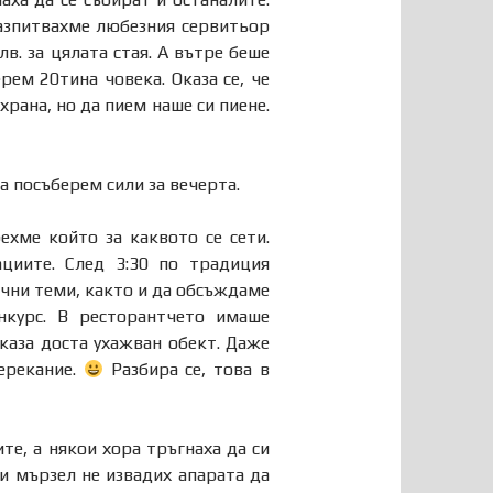
разпитвахме любезния сервитьор
лв. за цялата стая. А вътре беше
ем 20тина човека. Оказа се, че
рана, но да пием наше си пиене.
а посъберем сили за вечерта.
ехме който за каквото се сети.
циите. След 3:30 по традиция
чни теми, както и да обсъждаме
нкурс. В ресторантчето имаше
каза доста ухажван обект. Даже
ерекание.
Разбира се, това в
те, а някои хора тръгнаха да си
ди мързел не извадих апарата да