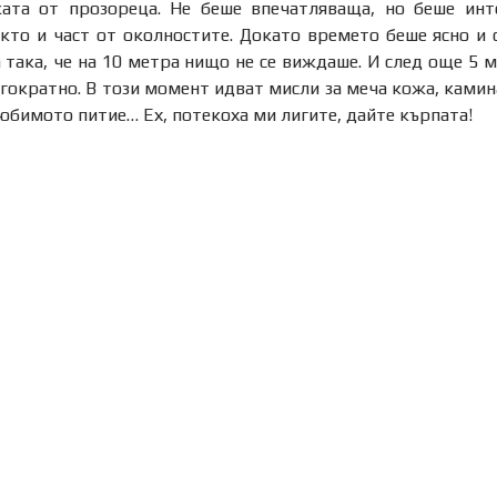
ата от прозореца. Не беше впечатляваща, но беше инт
кто и част от околностите. Докато времето беше ясно и 
 така, че на 10 метра нищо не се виждаше. И след още 5 м
ократно. В този момент идват мисли за меча кожа, камина,
юбимото питие… Ех, потекоха ми лигите, дайте кърпата!