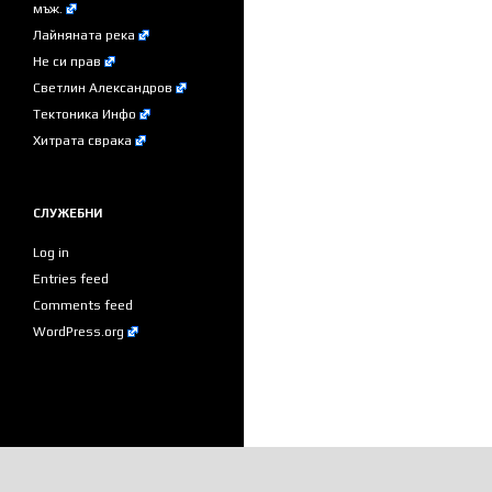
мъж.
Лайняната река
Не си прав
Светлин Александров
Тектоника Инфо
Хитрата сврака
СЛУЖЕБНИ
Log in
Entries feed
Comments feed
WordPress.org