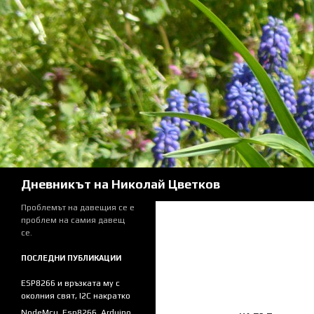
Skip
to
content
Search
Дневникът на Николай Цветков
Проблемът на давещия се е
проблем на самия давещ
се.
ПОСЛЕДНИ ПУБЛИКАЦИИ
ESP8266 и връзката му с
околния свят, I2C накратко
NodeMcu, Esp8266, Arduino