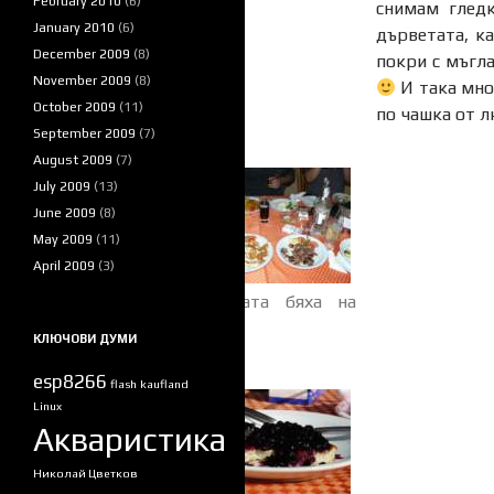
February 2010
(6)
снимам гледк
January 2010
(6)
дърветата, ка
December 2009
(8)
покри с мъгла
November 2009
(8)
И така мног
October 2009
(11)
по чашка от л
September 2009
(7)
August 2009
(7)
July 2009
(13)
June 2009
(8)
May 2009
(11)
April 2009
(3)
Мезетата бяха на
ниво.
КЛЮЧОВИ ДУМИ
esp8266
flash
kaufland
Linux
Акваристика
Николай Цветков