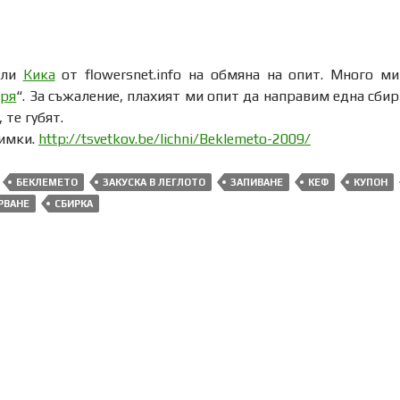
или
Кика
от flowersnet.info на обмяна на опит. Много ми
еря
“. За съжаление, плахият ми опит да направим една сбир
 те губят.
нимки.
http://tsvetkov.be/lichni/Beklemeto-2009/
БЕКЛЕМЕТО
ЗАКУСКА В ЛЕГЛОТО
ЗАПИВАНЕ
КЕФ
КУПОН
РВАНЕ
СБИРКА