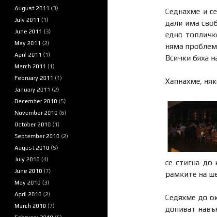
August 2011
(3)
Седнахме и с
July 2011
(1)
дали има своб
June 2011
(3)
едно топличк
May 2011
(2)
няма проблем.
April 2011
(1)
Всички бяха н
March 2011
(1)
February 2011
(1)
Хапнахме, няк
January 2011
(2)
December 2010
(5)
November 2010
(6)
October 2010
(1)
September 2010
(2)
August 2010
(5)
July 2010
(4)
се стигна до
June 2010
(7)
рамките на ше
May 2010
(3)
April 2010
(2)
Седяхме до ок
March 2010
(7)
допиват навън