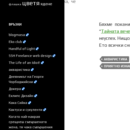
мислеха, че
цветя
ядене
флашка
летят.
Бяхме покан
ВРЪЗКИ
“
Тайната веч
blogmasa
неуспех. Нищо,
Eko club
Ето всички с
Handful of Light
SSH Freelance web design
АКВАРИСТИКА
The Life of an Idiot!
ПРИЯТНО ИЗКА
акваристика
Дневникът на Георги
Чорбаджийски
Докера
Еклипс Дизайн
Кака Сийка
Кактуси и сукуленти
Когато най-накрая
срещнеш съвършената
жена, тя чака съвършения