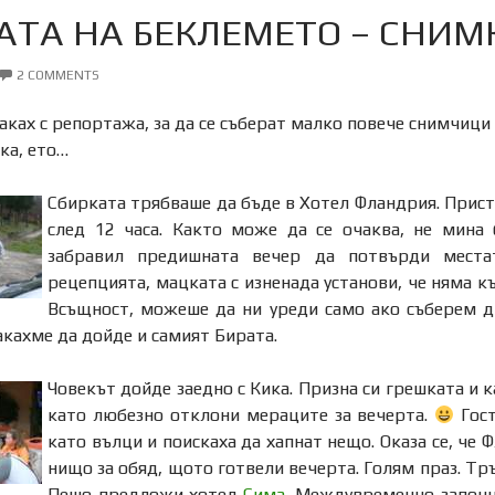
АТА НА БЕКЛЕМЕТО – СНИМ
2 COMMENTS
ках с репортажа, за да се съберат малко повече снимчици 
ка, ето…
Сбирката трябваше да бъде в Хотел Фландрия. Прис
след 12 часа. Както може да се очаква, не мина 
забравил предишната вечер да потвърди места
рецепцията, мацката с изненада установи, че няма къ
Всъщност, можеше да ни уреди само ако съберем д
акахме да дойде и самият Бирата.
Човекът дойде заедно с Кика. Призна си грешката и к
като любезно отклони мераците за вечерта.
Гост
като вълци и поискаха да хапнат нещо. Оказа се, че
нищо за обяд, щото готвели вечерта. Голям праз. Тр
Пешо предложи хотел
Сима
. Междувременно започна