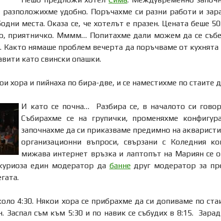
е разположихме удобно. Поръчахме си разни работи и за
одни места. Оказа се, че хотелът е празен. Цената беше 50
о, приятничко. Мммм… Попитахме дали можем да се събер
 Както нямаше проблем вечерта да поръчваме от кухнята х
авити като свински опашки.
ои хора и пийнаха по бира-две, и се наместихме по стаите д
И като се почна… Разбира се, в началото си говор
Събирахме се на групички, променяхме конфигура
започнахме да си приказваме предимно на акваристи
организационни въпроси, свързани с Коледния ко
мижава интернет връзка и лаптопът на Мариян се о
 куриоза един модератор да
банне
друг модератор за пр
гата.
оло 4:30. Някои хора се прибрахме да си допиваме по стаи
. Заспал съм към 5:30 и по навик се събудих в 8:15. Зара