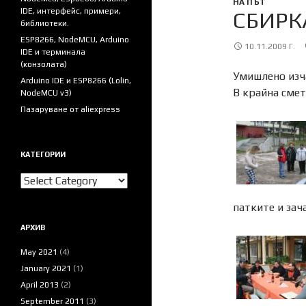
НА ПЪТ
IDE, интерфейс, примери,
СБИРК
библиотеки.
ESP8266, NodeMCU, Arduino
10.11.2009 Г.
IDE и терминала
(конзолата)
Умишлено изча
Arduino IDE и ESP8266 (Lolin,
В крайна смет
NodeMCU v3)
Пазаруване от aliexpress
КАТЕГОРИИ
Категории
патките и зач
АРХИВ
May 2021
(4)
January 2021
(1)
April 2013
(2)
September 2011
(3)