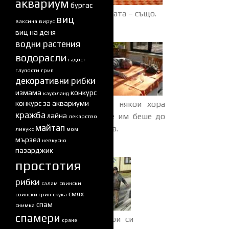
аквариум
бургас
Закуската – също.
виц
ваксина
вирус
виц на деня
водни растения
водорасли
гадост
глупости
грип
декоративни рибки
измама
конкурс
кауфланд
конкурс за аквариуми
Но на някои хора
кражба
лайна
хич не им беше до
лекарство
майтап
закуска.
линукс
мом
мързел
невкусно
пазарджик
простотия
рибки
салам
свински
смях
свински грип
скука
спам
снимка
спамери
А някои си
сране