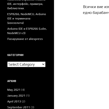
IDE, интерфейс, примери,
Всички вие из
библиотеки.
едно барабан
ESP8266, NodeMCU, Arduino
IDE и терминала
(конзолата)
Arduino IDE и ESP8266 (Lolin,
NodeMCU v3)
Пазаруване от aliexpress
КАТЕГОРИИ
Категории
АРХИВ
May 2021
(4)
January 2021
(1)
April 2013
(2)
September 2011
(3)