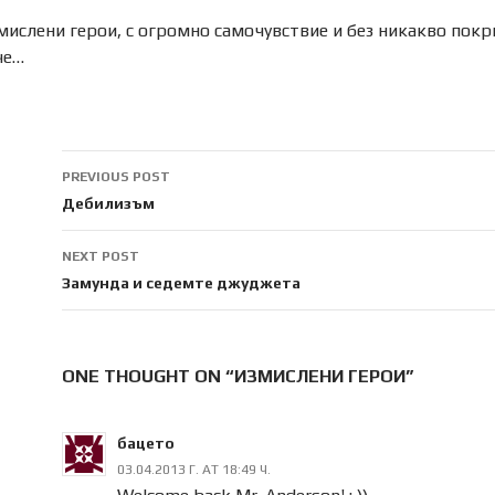
мислени герои, с огромно самочувствие и без никакво покр
че…
Post
PREVIOUS POST
navigation
Дебилизъм
NEXT POST
Замунда и седемте джуджета
ONE THOUGHT ON “ИЗМИСЛЕНИ ГЕРОИ”
бацето
03.04.2013 Г. AT 18:49 Ч.