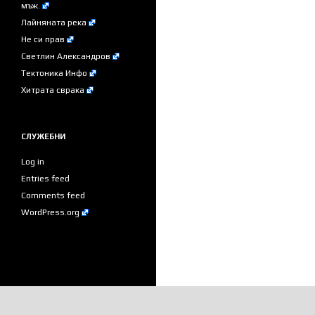
мъж.
Лайняната река
Не си прав
Светлин Александров
Тектоника Инфо
Хитрата сврака
СЛУЖЕБНИ
Log in
Entries feed
Comments feed
WordPress.org