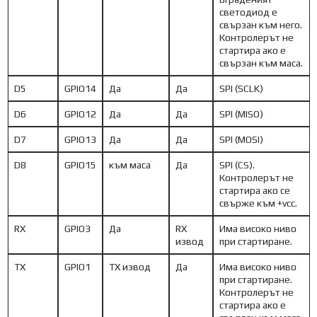
светодиод е
свързан към него.
Контролерът не
стартира ако е
свързан към маса.
D5
GPIO14
Да
Да
SPI (SCLK)
D6
GPIO12
Да
Да
SPI (MISO)
D7
GPIO13
Да
Да
SPI (MOSI)
D8
GPIO15
към маса
Да
SPI (CS).
Контролерът не
стартира ако се
свърже към +vcc.
RX
GPIO3
Да
RX
Има високо ниво
извод
при стартиране.
TX
GPIO1
TX извод
Да
Има високо ниво
при стартиране.
Контролерът не
стартира ако е