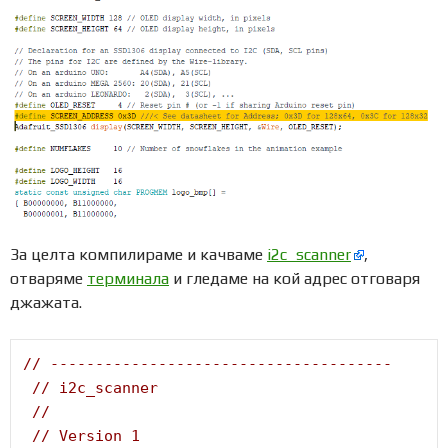
За целта компилираме и качваме
i2c_scanner
,
отваряме
терминала
и гледаме на кой адрес отговаря
джажата.
// --------------------------------------
// i2c_scanner
//
// Version 1