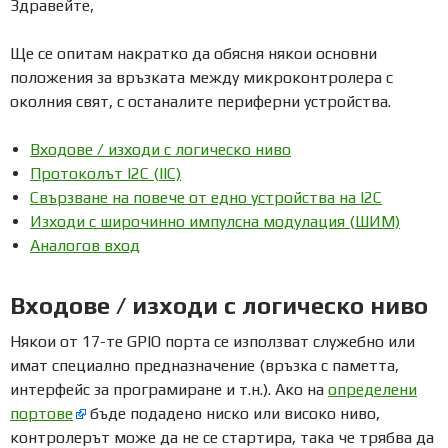
Здравейте,
Ще се опитам накратко да обясня някои основни
положения за връзката между микроконтролера с
околния свят, с останалите периферни устройства.
Входове / изходи с логическо ниво
Протоколът I2C (IIC)
Свързване на повече от едно устройства на I2C
Изходи с широчинно импулсна модулация (ШИМ)
Аналогов вход
Входове / изходи с логическо ниво
Някои от 17-те GPIO порта се използват служебно или
имат специално предназначение (връзка с паметта,
интерфейс за програмиране и т.н.). Ако на
определени
портове
бъде подадено ниско или високо ниво,
контролерът може да не се стартира, така че трябва да