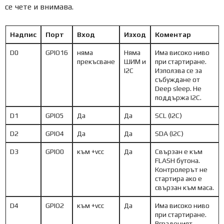
се чете и внимава.
Надпис
Порт
Вход
Изход
Коментар
D0
GPIO16
няма
Няма
Има високо ниво
прекъсване
ШИМ и
при стартиране.
I2C
Използва се за
събуждане от
Deep sleep. Не
поддържа I2C.
D1
GPIO5
Да
Да
SCL (I2C)
D2
GPIO4
Да
Да
SDA (I2C)
D3
GPIO0
към +vcc
Да
Свързан е към
FLASH бутона.
Контролерът не
стартира ако е
свързан към маса.
D4
GPIO2
към +vcc
Да
Има високо ниво
при стартиране.
Вграденият