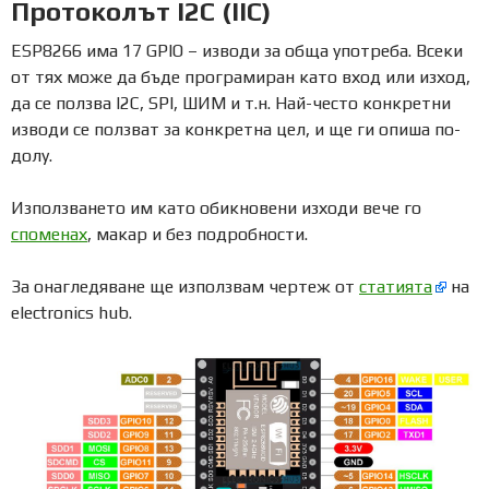
Протоколът I2C (IIC)
ESP8266 има 17 GPIO – изводи за обща употреба. Всеки
от тях може да бъде програмиран като вход или изход,
да се ползва I2C, SPI, ШИМ и т.н. Най-често конкретни
изводи се ползват за конкретна цел, и ще ги опиша по-
долу.
Използването им като обикновени изходи вече го
споменах
, макар и без подробности.
За онагледяване ще използвам чертеж от
статията
на
electronics hub.