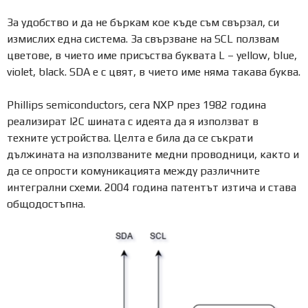
За удобство и да не бъркам кое къде съм свързал, си
измислих една система. За свързване на SCL ползвам
цветове, в чието име присъства буквата L – yellow, blue,
violet, black. SDA е с цвят, в чието име няма такава буква.
Phillips semiconductors, сега NXP през 1982 година
реализират I2C шината с идеята да я използват в
техните устройства. Целта е била да се съкрати
дължината на използваните медни проводници, както и
да се опрости комуникацията между различните
интегрални схеми. 2004 година патентът изтича и става
общодостъпна.