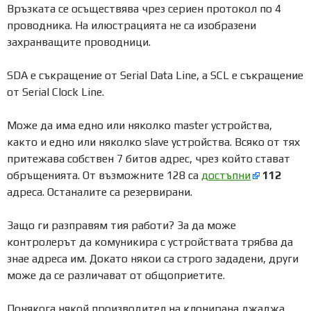
Връзката се осъществява чрез сериен протокол по 4
проводника. На илюстрацията не са изобразени
захранващите проводници.
SDA е съкращение от Serial Data Line, а SCL е съкращение
от Serial Clock Line.
Може да има едно или няколко master устройства,
както и едно или няколко slave устройства. Всяко от тях
притежава собствен 7 битов адрес, чрез който стават
обръщенията. От възможните 128 са
достъпни
112
адреса. Останалите са резервирани.
Защо ги разправям тия работи? За да може
контролерът да комуникира с устройствата трябва да
знае адреса им. Докато някои са строго зададени, други
може да се различават от общоприетите.
Понякога някой производител на клонирана джаджа