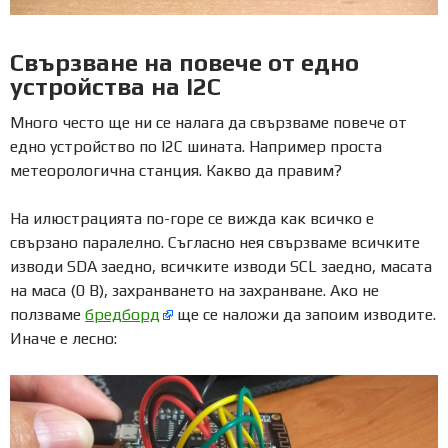
Свързване на повече от едно
устройства на I2C
Много често ще ни се налага да свързваме повече от
едно устройство по I2C шината. Например проста
метеорологична станция. Какво да правим?
На илюстрацията по-горе се вижда как всичко е
свързано паралелно. Съгласно нея свързваме всичките
изводи SDA заедно, всичките изводи SCL заедно, масата
на маса (0 В), захранването на захранване. Ако не
ползваме
бредборд
ще се наложи да запоим изводите.
Иначе е лесно: