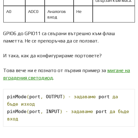
свързан към маса.
A0
ADC0
Аналогов
Не
вход
GPIO6 до GPIO11 са свърани вътрешно към флаш
паметта. Не се препоръчва да се ползват.
И така, как да конфигурираме портовете?
Това вече ни е познато от първия пример за
мигане на
вградения светодиод
.
pinMode
(
port
,
 OUTPUT
)
-
задаваме
 port 
да
бъде
изход
pinMode
(
port
,
 INPUT
)
-
задаваме
 port 
да
бъде
вход