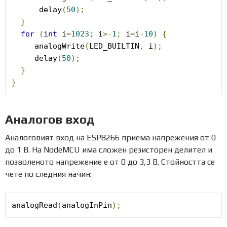
      delay
(
50
);
}
for
(
int
 i
=
1023
;
 i
>-
1
;
 i
=
i
-
10
)
{
     analogWrite
(
LED_BUILTIN
,
 i
);
     delay
(
50
);
}
}
Аналогов вход
Аналоговият вход на ESP8266 приема напрежения от 0
до 1 В. На NodeMCU има сложен резисторен делител и
позволеното напрежение е от 0 до 3,3 В. Стойността се
чете по следния начин:
analogRead
(
analogInPin
);