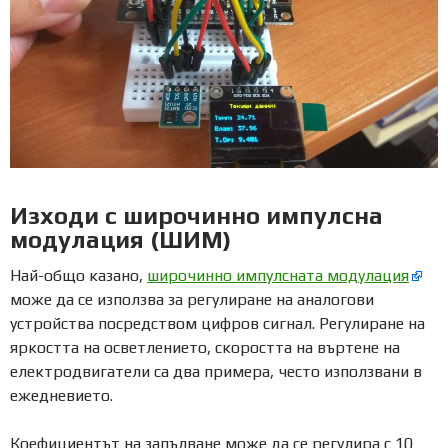
Изходи с широчинно импулсна
модулация (ШИМ)
Най-общо казано,
широчинно импулсната модулация
може да се използва за регулиране на аналогови
устройства посредством цифров сигнал. Регулиране на
яркостта на осветлението, скоростта на въртене на
електродвигатели са два примера, често използвани в
ежедневието.
Коефициентът на запълване може да се регулира с 10