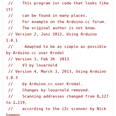
//    This program (or code that looks like 
it)
//    can be found in many places.
//    For example on the Arduino.cc forum.
//    The original author is not know.
// Version 2, Juni 2012, Using Arduino 
1.0.1
//     Adapted to be as simple as possible 
by Arduino.cc user Krodal
// Version 3, Feb 26  2013
//    V3 by louarnold
// Version 4, March 3, 2013, Using Arduino 
1.0.3
//    by Arduino.cc user Krodal.
//    Changes by louarnold removed.
//    Scanning addresses changed from 0…127 
to 1…119,
//    according to the i2c scanner by Nick 
Gammon