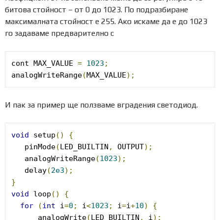
битова стойност – от 0 до 1023. По подразбиране
максималната стойност е 255. Ако искаме да е до 1023
го задаваме предварително с
cont MAX_VALUE 
=
1023
;
analogWriteRange
(
MAX_VALUE
);
И пак за пример ще ползваме вградения светодиод.
void
 setup
()
{
   pinMode
(
LED_BUILTIN
,
 OUTPUT
);
   analogWriteRange
(
1023
);
   delay
(
2e3
);
}
void
 loop
()
{
for
(
int
 i
=
0
;
 i
<
1023
;
 i
=
i
+
10
)
{
      analogWrite
(
LED_BUILTIN
,
 i
);