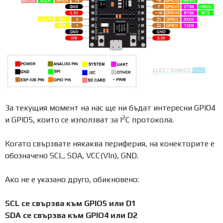
За текущия момент на нас ще ни бъдат интересни GPIO4
2
и GPIO5, които се използват за I
C протокола.
Когато свързвате някаква периферия, на конекторите е
обозначено SCL, SDA, VCC(VIn), GND.
Ако не е указано друго, обикновено:
SCL се свързва към GPIO5 или D1
SDA се свързва към GPIO4 или D2