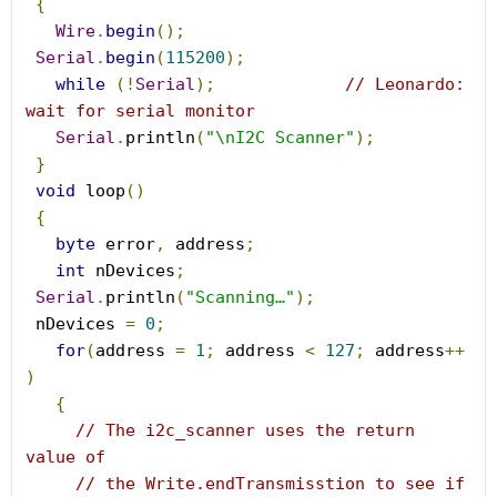
{
Wire
.
begin
();
Serial
.
begin
(
115200
);
while
(!
Serial
);
// Leonardo: 
wait for serial monitor
Serial
.
println
(
"\nI2C Scanner"
);
}
void
 loop
()
{
byte
 error
,
 address
;
int
 nDevices
;
Serial
.
println
(
"Scanning…"
);
 nDevices 
=
0
;
for
(
address 
=
1
;
 address 
<
127
;
 address
++
)
{
// The i2c_scanner uses the return 
value of
// the Write.endTransmisstion to see if