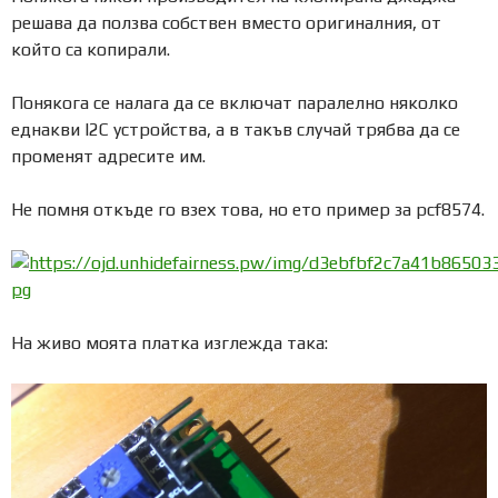
решава да ползва собствен вместо оригиналния, от
който са копирали.
Понякога се налага да се включат паралелно няколко
еднакви I2C устройства, а в такъв случай трябва да се
променят адресите им.
Не помня откъде го взех това, но ето пример за pcf8574.
На живо моята платка изглежда така: