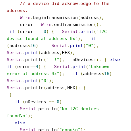
// a device did acknowledge to the 
address.
Wire
.
beginTransmission
(
address
);
     error 
=
Wire
.
endTransmission
();
if
(
error 
==
0
)
{
Serial
.
print
(
"I2C 
device found at address 0x"
);
if
(
address
<
16
)
Serial
.
print
(
"0"
);
Serial
.
print
(
address
,
HEX
);
Serial
.
println
(
"  !"
);
   nDevices
++;
}
else
if
(
error
==
4
)
{
Serial
.
print
(
"Unknown 
error at address 0x"
);
if
(
address
<
16
)
Serial
.
print
(
"0"
);
Serial
.
println
(
address
,
HEX
);
}
}
if
(
nDevices 
==
0
)
Serial
.
println
(
"No I2C devices 
found\n"
);
else
Serial
.
println
(
"done\n"
);