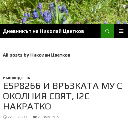
Skip
to
content
Search
Дневникът на Николай Цветков
PRIM
MENU
All posts by Николай Цветков
РЪКОВОДСТВА
ESP8266 И ВРЪЗКАТА МУ С
ОКОЛНИЯ СВЯТ, I2C
НАКРАТКО
22.05.2021 Г.
2 COMMENTS