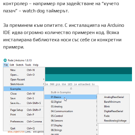
контролер – например при задействане на “кучето
пазач” – watch dog таймерът.
За преминем към опитите. С инсталацията на Arduino
IDE идва огромно количество примерен код. Всяка
инсталирана библиотека носи със себе си конкретни
примери.