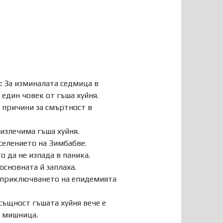
:
За изминалата седмица в
 един човек от гъша хуйня.
и причини за смъртност в
излечима гъша хуйня.
селението на Зимбабве.
 да не изпада в паника.
 основната й заплаха.
 приключването на епидемията
ъщност гъшата хуйня вече е
д мишница.