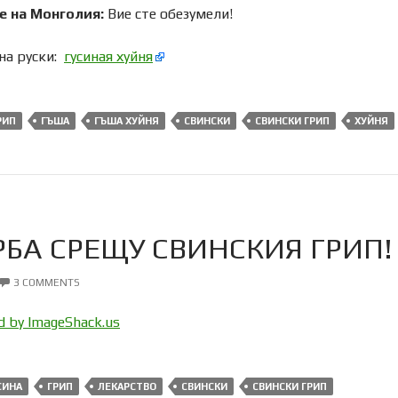
е на Монголия:
Вие сте обезумели!
на руски:
гусиная хуйня
РИП
ГЪША
ГЪША ХУЙНЯ
СВИНСКИ
СВИНСКИ ГРИП
ХУЙНЯ
РБА СРЕЩУ СВИНСКИЯ ГРИП!
3 COMMENTS
СИНА
ГРИП
ЛЕКАРСТВО
СВИНСКИ
СВИНСКИ ГРИП