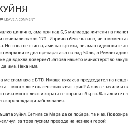
ХУЙНЯ
LEAVE A COMMENT
алко цинично, ама при над 6,5 милиарда жители на плане
и починали около 170. Изрично беше казано, че в момент
а. Но това не стигна, ами натъртиха, че амантидиновите а
о марковите два препарата са по над 50лв., а Ремантадин е
же да вдъхва доверие?! Затова нашето министерство закуп
 да има. Нека има.
а ме спамнаха с БТВ. Имаше някакъв председател на нещо с
та – много ли е опасен свинският грип? А оня се захили и ви
отича много леко и хората се оправят бързо. Фаталните с
а съпровождащи заболявания.
гъшата хуйня. Сетила се Мара да се побара, та и аз. Подозир
чел/чул, за това пускам превода на незнаен герой: