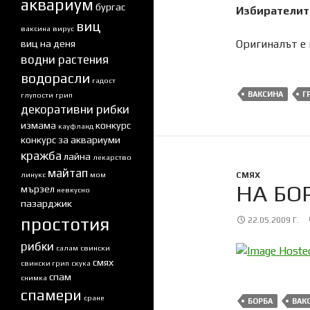
аквариум
бургас
Избирателит
виц
ваксина
вирус
Оригиналът е 
виц на деня
водни растения
водорасли
гадост
ВАКСИНА
Г
глупости
грип
декоративни рибки
измама
конкурс
кауфланд
конкурс за аквариуми
кражба
лайна
лекарство
майтап
линукс
мом
СМЯХ
НА БО
мързел
невкусно
пазарджик
простотия
22.05.2009 Г.
рибки
салам
свински
смях
свински грип
скука
спам
снимка
спамери
сране
БОРБА
ВАК