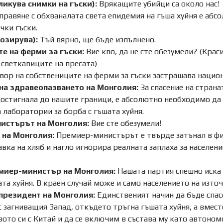
ликува снимки на гъски):
Врякащите убийци са около нас!
правяне с обхваналата света епидемия на гъша хуйня е аб
чки гъски.
озирува):
Тъй вярно, ще бъде изпълнено.
е на ферми за гъски:
Вие кво, да не сте обезумели? (Крас
светкавиците на пресата)
вор на собствениците на ферми за гъски застрашава национ
на здравеопазването на Монголия:
За спасение на страна
достигнала до нашите граници, е абсолютно необходимо да
 лаборатории за борба с гъшата хуйня.
истърът на Монголия:
Вие сте обезумели!
 на Монголия:
Премиер-министърът е твърде затънал в фи
авка на хляб и нагло игнорира реалната заплаха за населе
миер-министър на Монголия:
Нашата партия спешно иска 
ата хуйня. В краен случай може и само населението на изто
президент на Монголия:
Единственият начин да бъде спасе
 загниващия Запад, откъдето тръгна гъшата хуйня, а вмест
ото си с Китай и да се включим в състава му като автономн