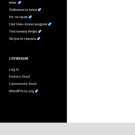
мъж.
Лайняната река
Не си прав
Светлин Александров
Тектоника Инфо
Хитрата сврака
СЛУЖЕБНИ
Log in
Entries feed
Comments feed
WordPress.org