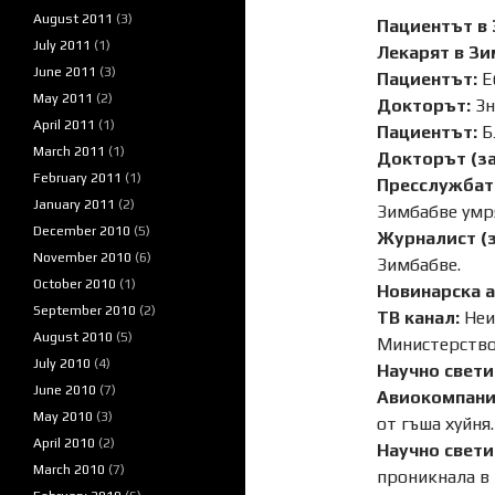
August 2011
(3)
Пациентът в 
July 2011
(1)
Лекарят в Зи
June 2011
(3)
Пациентът:
Еб
May 2011
(2)
Докторът:
Зн
April 2011
(1)
Пациентът:
Б
March 2011
(1)
Докторът (за
February 2011
(1)
Пресслужбата
January 2011
(2)
Зимбабве умря
December 2010
(5)
Журналист (з
November 2010
(6)
Зимбабве.
October 2010
(1)
Новинарска а
September 2010
(2)
ТВ канал:
Неиз
August 2010
(5)
Министерствот
July 2010
(4)
Научно свети
June 2010
(7)
Авиокомпания
May 2010
(3)
от гъша хуйня.
April 2010
(2)
Научно свети
March 2010
(7)
проникнала в 