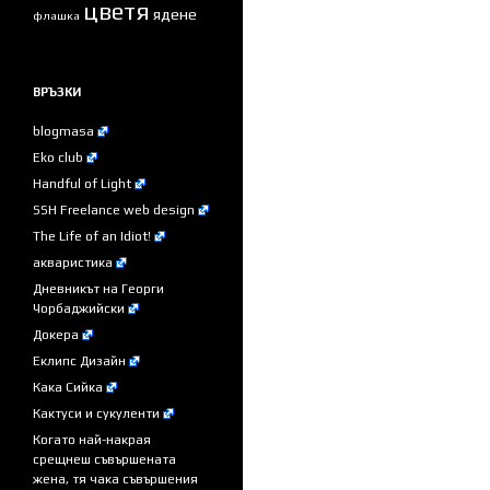
цветя
ядене
флашка
ВРЪЗКИ
blogmasa
Eko club
Handful of Light
SSH Freelance web design
The Life of an Idiot!
акваристика
Дневникът на Георги
Чорбаджийски
Докера
Еклипс Дизайн
Кака Сийка
Кактуси и сукуленти
Когато най-накрая
срещнеш съвършената
жена, тя чака съвършения