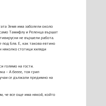
тата Земя има заболели около
а само Тамифлу и Реленца вършат
нтивирусни не вършели работа.
 под 6лв. Е, как такова евтино
и няколко стотици хиляди
и голямо на гости.
ка – А бееее, тоя грип
лучаи се дължали предимно на
ам, че все още има някой, който