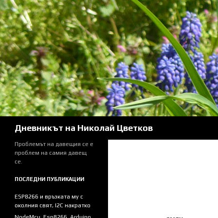
Skip
to
content
Search
Дневникът на Николай Цветков
Проблемът на давещия се е
проблем на самия давещ
се.
ПОСЛЕДНИ ПУБЛИКАЦИИ
ESP8266 и връзката му с
околния свят, I2C накратко
NodeMcu, Esp8266, Arduino