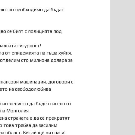
солютно необходимо да бъдат
иво се бият с полицията под
алната сигурност!
та от епидемията на гъша хуйня,
 отделим сто милиона долара за
нансови машинации, договори с
нието на свободолюбива
населението да бъде спасено от
чна Монголия.
на страната е да се прекратят
о това трябва да засилим
а област. Китай ще ни спаси!