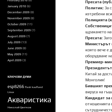
February 2010
(6)
Пресата (пуб
January 2010
(6)
Политик:
За с
December 2009
(8)
изтребени вси
November 2009
(8)
Полицията (к
October 2009
(11)
Собственицит
September 2009
(7)
щракането на 
August 2009
(7)
Пресата:
Заго
July 2009
(13)
Министърът 
June 2009
(8)
която вече е 
May 2009
(11)
оборудване на
April 2009
(3)
Премиер-мин
Президентът
Китай за дост
КЛЮЧОВИ ДУМИ
Монголия!
Бившият пре
esp8266
flash
kaufland
вируса на гъш
Linux
Акваристика
Кандидат за 
отношенията с
Николай Цветков
сътрудничеств