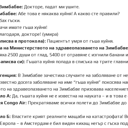
Зимбабве:
Докторе, падат ми ушите.
мбабве:
Абе това е някаква хуйня! А какво сте правили?
ах гъски.
ачи имате гъша хуйня!
лагодаря, докторе! (умира)
писва в протокола):
Пациентът умря от гъша хуйня.
 на Министерството на здравеопазването на Зимбабве
ха 2500 души от глад, 5400 от отравяне с изгнили банани и
аписва си):
Гъшата хуйня попада в списъка на трите главн
генция:
В Зимбабве зачестиха случаите на заболяване от не
вестно досега заболяване на име “гъша хуйня” покосява на
о на здравеопазването на Зимбабве призовава населението
ло А:
Да, гъшата хуйня не е известна на науката – и в това е
 Congo Air:
Прекратяваме всички полети до Зимбабве до
ло Б:
Властите крият реалните мащаби на катастрофата! Вс
Европа – в Амстердам е бил видян кихащ негър с гъска по