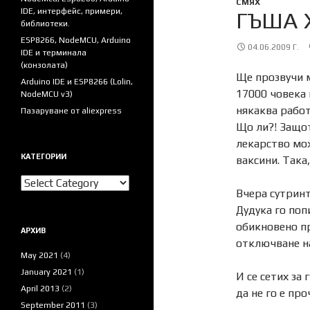
СМЯХ
IDE, интерфейс, примери,
ГЪША 
библиотеки.
ESP8266, NodeMCU, Arduino
04.06.2009 Г.
IDE и терминала
(конзолата)
Ще прозвучи м
Arduino IDE и ESP8266 (Lolin,
17000 човека 
NodeMCU v3)
някаква работ
Пазаруване от aliexpress
Що ли?! Защот
лекарство мо
КАТЕГОРИИ
ваксини. Така,
Категории
Вчера сутринт
Дудука го попи
обикновено пр
АРХИВ
отключване н
May 2021
(4)
January 2021
(1)
И се сетих за 
April 2013
(2)
да не го е про
September 2011
(3)