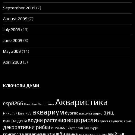
September 2009
(7)
August 2009
(7)
July 2009
(13)
June 2009
(8)
May 2009
(11)
April 2009
(3)
КЛЮЧОВИ ДУМИ
Акваристика
esp8266
flash
kaufland
Linux
аквариум
виц
бургас
Николай Цветков
ваксина
вирус
водорасли
водни растения
виц на деня
гадост
глупости
грип
декоративни рибки
измама
конкурс
кауфланд
кражба
майтап
конкурс за аквариуми
лайна
лекарство
линукс