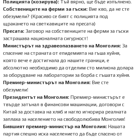
Полицията (козирува):
Тъй вярно, ще бъде изпълнено.
Собствениците на ферми за гъски:
Вие кво, да не сте
обезумели? (Красиво се бият с полицията под
щракането на светкавиците на пресата)
Пресата:
Заговор на собствениците на ферми за гъски
застрашава националната сигурност!
Министърът на здравеопазването на Монголия:
За
спасение на страната от епидемията на гъша хуйня,
която вече е достигнала до нашите граници, е
абсолютно необходимо да отделим сто милиона долара
за оборудване на лаборатории за борба с гъшата хуйня.
Премиер-министърът на Монголия:
Вие сте
обезумели!
Президентът на Монголия:
Премиер-министърът е
твърде затънал в финансови машинации, договори с
Китай за доставка на хляб и нагло игнорира реалната
заплаха за населението на свободолюбива Монголия!
Бившият премиер-министър на Монголия:
Нашата
партия спешно иска населението да бъде спасено от