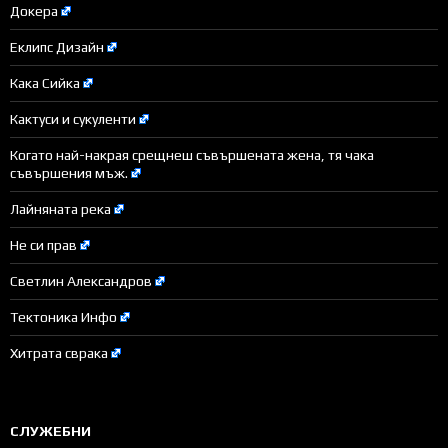
Докера
Еклипс Дизайн
Кака Сийка
Кактуси и сукуленти
Когато най-накрая срещнеш съвършената жена, тя чака
съвършения мъж.
Лайняната река
Не си прав
Светлин Александров
Тектоника Инфо
Хитрата сврака
СЛУЖЕБНИ