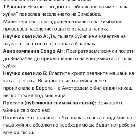
ТВ канал:
Неизвестно досега заболяване на име “гъша
хуйня” покосява населението на Зимбабве.
Министерството на здравеопазването на Зимбабве
призовава населението да не изпада в паника.
Научно светило А:
Да, гъшата хуйня не е известна на
науката – и в това е основната й заплаха.
Авиокомпания Congo Air:
Прекратяваме всички полети
до Зимбабве до приключването на епидемията от гъша
хуйня.
Научно светило Б:
Властите крият реалните мащаби на
катастрофата! Всъщност гъшата хуйня вече е
проникнала в Европа – в Амстердам е бил видян кихащ
негър с гъска под мишница.
Пресата (публикува снимки на гъски):
Врякащите
убийци са около нас!
Политик:
За справяне с обхваналата света епидемия на
гъша хуйня е абсолютно необходимо да бъдат изтребени
всички гъски.