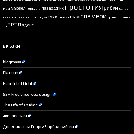
простотия
рибки
мързел
пазарджик
мом
невкусно
салам
спамери
смях
спам
свински
свински грип
скука
снимка
сране
флашка
цветя
ядене
ВРЪЗКИ
blogmasa
Eko club
Handful of Light
SSH Freelance web design
The Life of an Idiot!
акваристика
Дневникът на Георги Чорбаджийски