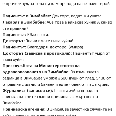
е прочел/чул, за това пускам превода на незнаен герой:
Пациентът в Зимбабве:
Докторе, падат ми ушите.
Лекарят в Зимбабве:
Абе това е някаква хуйня! А какво
сте правили?
Пациентът:
Ебах гъски.
Докторът:
Значи имате гъша хуйня!
Пациентът:
Благодаря, докторе! (умира)
Докторът (записва в протокола):
Пациентът умря от
гъша хуйня.
Пресслужбата на Министерството на
здравеопазването на Зимбабве:
За изминалата
седмица в Зимбабве умряха 2500 души от глад, 5400 от
отравяне с изгнили банани и един човек от гъша хуйня.
Журналист (записва си):
Гъшата хуйня попада в
списъка на трите главни причини за смъртност в
Зимбабве.
Новинарска агенция:
В Зимбабве зачестиха случаите на
заболяване от неизлечима гъша хуйня.