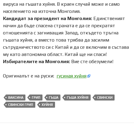
вируса на гъшата хуйня. В краен случай може и само
населението на източна Монголия.
Кандидат за президент на Монголия:
Единственият
начин да бъде спасена страната е да се прекратят
отношенията с загниващия Запад, откъдето тръгна
гъшата хуйня, а вместо това трябва да засилим
сътрудничеството си с Китай и да се включим в състава
му като автономна област. Китай ще ни спаси!
Избирателите на Монголия:
Вие сте обезумели!
Оригиналът е на руски:
гусиная хуйня
ВАКСИНА
ГРИП
ГЪША
ГЪША ХУЙНЯ
СВИНСКИ
СВИНСКИ ГРИП
ХУЙНЯ