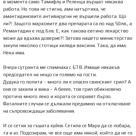
в момента само Тамифлу и Реленца вършат някаква
работа. Но това не стигна, ами натъртиха, че
амантидиновите антивирусни не вършели работа. Що
ли?! Защото марковите два препарата са по над 50лв., а
Ремантадин е под 6лв. Е, как такова евтино лекарство
може да вдъхва доверие?! Затова нашето министерство
закупи няколко стотици хиляди ваксини. Така, да има.
Нека има.
Вчера сутринта ме спамнаха с БТВ. Имаше някакъв
председател на нещо си голямо на гости.
Дудука го попита – много ли е опасен свинският грип? А
оня се захили и вика – А бееее, тоя грип обикновено
протича много леко и хората се оправят бързо.
Фаталните случаи се дължали предимно на отключване
на съпровождащи заболявания.
И се сетих за гъшата хуйня. Сетила се Мара да се побара,
та и аз. Подозирам, че все още има някой, който да не го