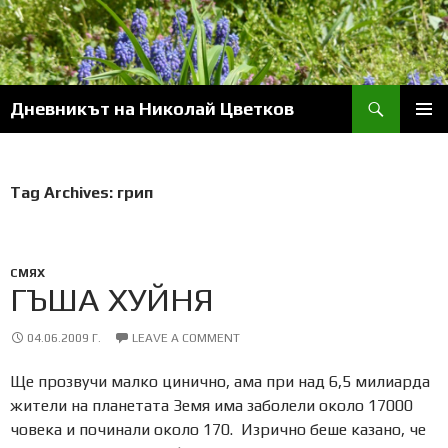
Skip
to
content
Search
Дневникът на Николай Цветков
PRIM
MENU
Tag Archives: грип
СМЯХ
ГЪША ХУЙНЯ
04.06.2009 Г.
LEAVE A COMMENT
Ще прозвучи малко цинично, ама при над 6,5 милиарда
жители на планетата Земя има заболели около 17000
човека и починали около 170. Изрично беше казано, че