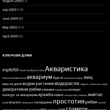
August 2009
(7)
July 2009
(13)
June 2009
(8)
May 2009
(11)
April 2009
(3)
КЛЮЧОВИ ДУМИ
Акваристика
esp8266
flash
kaufland
Linux
аквариум
виц
бургас
Николай Цветков
ваксина
вирус
водорасли
водни растения
виц на деня
гадост
глупости
грип
декоративни рибки
измама
конкурс
кауфланд
кражба
майтап
конкурс за аквариуми
лайна
лекарство
линукс
простотия
рибки
мързел
пазарджик
мом
невкусно
салам
спамери
смях
спам
свински
свински грип
скука
снимка
сране
флашка