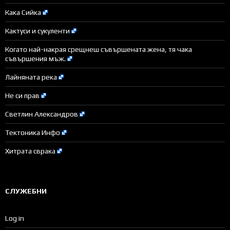
Кака Сийка
Кактуси и сукуленти
Когато най-накрая срещнеш съвършената жена, тя чака
съвършения мъж.
Лайняната река
Не си прав
Светлин Александров
Тектоника Инфо
Хитрата сврака
СЛУЖЕБНИ
Log in