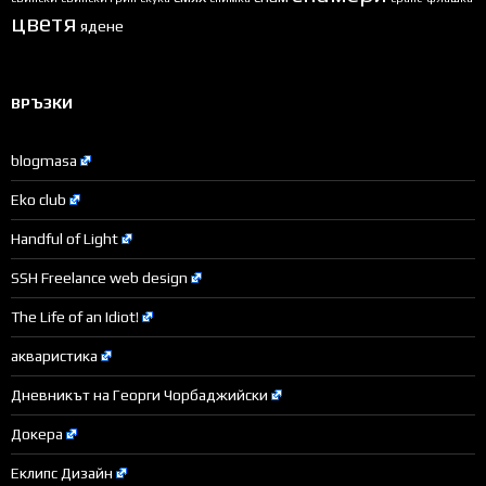
цветя
ядене
ВРЪЗКИ
blogmasa
Eko club
Handful of Light
SSH Freelance web design
The Life of an Idiot!
акваристика
Дневникът на Георги Чорбаджийски
Докера
Еклипс Дизайн