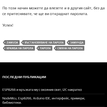
По този начин можете да влезете и в другия сайт, без да
се притеснявате, че ще ви откраднат паролата.
Успех!
ZAMUDA
ВЪСТАНОВЯВАНЕ НА ПАРОЛА
ЗАМУНДА
КРАЖБА НА ПАРОЛА
ПАРОЛА
СМЯНА НА ПАРОЛА
ПОСЛЕДНИ ПУБЛИКАЦИИ
ESP8266 и връзката му с околния свят, I2C накратко
NodeMcu, Esp8266, Arduino IDE, интерфейс, примери,
библиотеки.