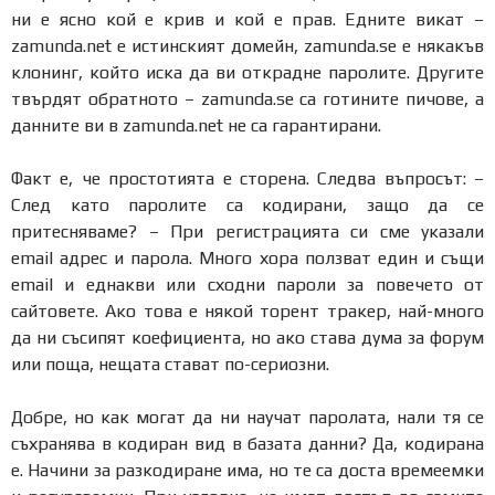
ни е ясно кой е крив и кой е прав. Едните викат –
zamunda.net е истинският домейн, zamunda.se е някакъв
клонинг, който иска да ви открадне паролите. Другите
твърдят обратното – zamunda.se са готините пичове, а
данните ви в zamunda.net не са гарантирани.
Факт е, че простотията е сторена. Следва въпросът: –
След като паролите са кодирани, защо да се
притесняваме? – При регистрацията си сме указали
email адрес и парола. Много хора ползват един и същи
email и еднакви или сходни пароли за повечето от
сайтовете. Ако това е някой торент тракер, най-много
да ни съсипят коефициента, но ако става дума за форум
или поща, нещата стават по-сериозни.
Добре, но как могат да ни научат паролата, нали тя се
съхранява в кодиран вид в базата данни? Да, кодирана
е. Начини за разкодиране има, но те са доста времеемки