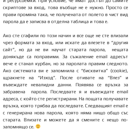
и ресурсоемки. При условие, че имат достъп до самите
скриптове за вход, това въобще не е нужно. Просто се
прави промяна така, че получената от полето в чист вид
парола да е записва в отделна таблица и това е.
Ако сте сгафили по този начин и все още не сте влизали
чрез формата за вход, или искате да влезете в “другия
сайт”, но да не ви научат старата парола, нещата
донякъде са поправими. За съжаление email адресът
вече е станал курбан, но за паролата правим следното.
Ако системата ви е запомнила с “бисквитка” (cookie),
щракнете на “Изход”. После отивате на “Влез” и
въвеждате невалидни данни. Появява се връзка за
забравена парола. Последвате я и въвеждате email
адреса, с който сте регистрирани. На пощата получавате
връзка, която трябва да последвате. Следващият email е
с генерирана нова парола, която няма нищо общо със
старата. Влизате и можете да я смените с нещо по-
запомнящо се.