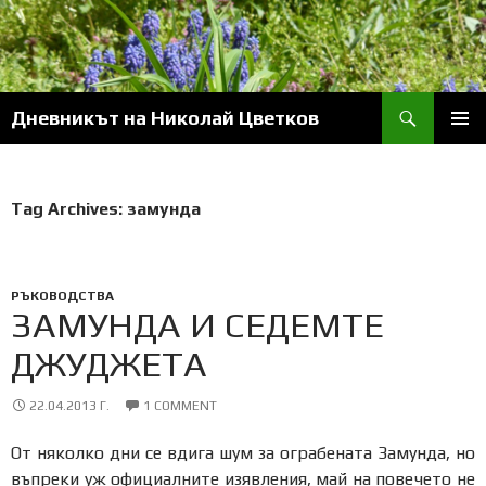
Skip
to
content
Search
Дневникът на Николай Цветков
PRIM
MENU
Tag Archives: замунда
РЪКОВОДСТВА
ЗАМУНДА И СЕДЕМТЕ
ДЖУДЖЕТА
22.04.2013 Г.
1 COMMENT
От няколко дни се вдига шум за ограбената Замунда, но
въпреки уж официалните изявления, май на повечето не