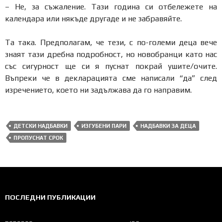
– Не, за съжаление. Тази година си отбележете на
календара или някъде другаде и не забравяйте.
Та така. Предполагам, че тези, с по-големи деца вече
знаят тази дребна подробност, но новобранци като нас
със сигурност ще си я пуснат покрай ушите/очите.
Въпреки че в декларацията сме написали “да” след
изречението, което ни задължава да го направим.
ДЕТСКИ НАДБАВКИ
ИЗГУБЕНИ ПАРИ
НАДБАВКИ ЗА ДЕЦА
ПРОПУСНАТ СРОК
ПОСЛЕДНИ ПУБЛИКАЦИИ