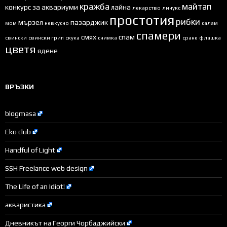
кражба
майтап
конкурс за аквариуми
лайна
лекарство
линукс
простотия
рибки
мързел
пазарджик
мом
невкусно
салам
спамери
смях
спам
свински
свински грип
скука
снимка
сране
флашка
цветя
ядене
ВРЪЗКИ
blogmasa
Eko club
Handful of Light
SSH Freelance web design
The Life of an Idiot!
акваристика
Дневникът на Георги Чорбаджийски