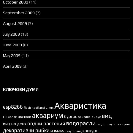
October 2009
(11)
September 2009
(7)
August 2009
(7)
July 2009
(13)
June 2009
(8)
May 2009
(11)
April 2009
(3)
КЛЮЧОВИ ДУМИ
Акваристика
esp8266
flash
kaufland
Linux
аквариум
виц
бургас
Николай Цветков
ваксина
вирус
водорасли
водни растения
виц на деня
гадост
глупости
грип
декоративни рибки
измама
конкурс
кауфланд