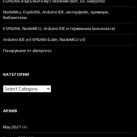
ESP8266 и връзката му с околния свят, I2C накратко
NodeMcu, Esp8266, Arduino IDE, интерфейс, примери,
библиотеки.
ESP8266, NodeMCU, Arduino IDE и терминала (конзолата)
Arduino IDE и ESP8266 (Lolin, NodeMCU v3)
Пазаруване от aliexpress
КАТЕГОРИИ
Категории
АРХИВ
May 2021
(4)