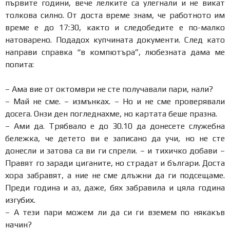
първите години, вече лелките са улегнали и не викат
толкова силно. От доста време знам, че работното им
време е до 17:30, както и следобедите е по-малко
натоварено. Подадох купчината документи. След като
направи справка “в компютъра”, любезната дама ме
попита:
– Ама вие от октомври не сте получавали пари, нали?
– Май не сме. – измънках. – Но и не сме проверявали
досега. Онзи ден погледнахме, но картата беше празна.
– Ами да. Трябвало е до 30.10 да донесете служебна
бележка, че детето ви е записано да учи, но не сте
донесли и затова са ви ги спрели. – и тихичко добави –
Правят го заради циганите, но страдат и българи. Доста
хора забравят, а ние не сме длъжни да ги подсещаме.
Преди година и аз, даже, бях забравила и цяла година
изгубих.
– А тези пари можем ли да си ги вземем по някакъв
начин?