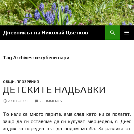
Skip
to
content
Search
Дневникът на Николай Цветков
PRIM
MENU
Tag Archives: изгубени пари
ОБЩИ
,
ПРОЗРЕНИЯ
ДЕТСКИТЕ НАДБАВКИ
27.07.2011 Г.
2 COMMENTS
То нали са много парите, ама след като ни се полагат,
защо да ги оставяме да си купуват мерцедеси, я. Днес
ходих за пореден път да подам молба. За разлика от