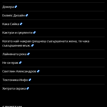
Докера
Еклипс Дизайн
Кака Сийка
Кактуси и сукуленти
Когато най-накрая срещнеш съвършената жена, тя чака
съвършения мъж.
Лайняната река
Не си прав
Светлин Александров
Тектоника Инфо
Хитрата сврака
СЛУЖЕБНИ