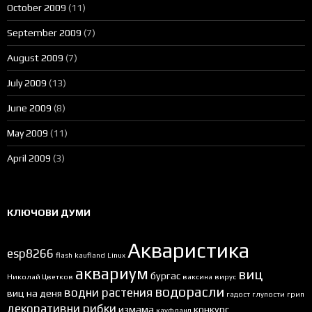
October 2009
(11)
September 2009
(7)
August 2009
(7)
July 2009
(13)
June 2009
(8)
May 2009
(11)
April 2009
(3)
КЛЮЧОВИ ДУМИ
Акваристика
esp8266
flash
kaufland
Linux
аквариум
виц
бургас
Николай Цветков
ваксина
вирус
водорасли
водни растения
виц на деня
гадост
глупости
грип
декоративни рибки
измама
конкурс
кауфланд