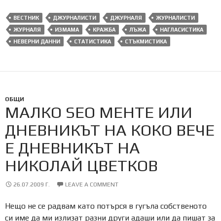
ВЕСТНИК
ДЖУРНАЛИСТИ
ДЖУРНАЛЯ
ЖУРНАЛИСТИ
ЖУРНАЛЯ
ИЗМАМА
КРАЖБА
ЛЪЖА
НАГЛАСИСТИКА
НЕВЕРНИ ДАННИ
СТАТИСТИКА
СТЪКМИСТИКА
ОБЩИ
МАЛКО SEO МЕНТЕ ИЛИ
ДНЕВНИКЪТ НА КОКО ВЕЧЕ
Е ДНЕВНИКЪТ НА
НИКОЛАЙ ЦВЕТКОВ
26.07.2009 Г.
LEAVE A COMMENT
Нещо не се радвам като потърся в гугъла собственото
си име да ми излизат разни други адаши или да пишат за