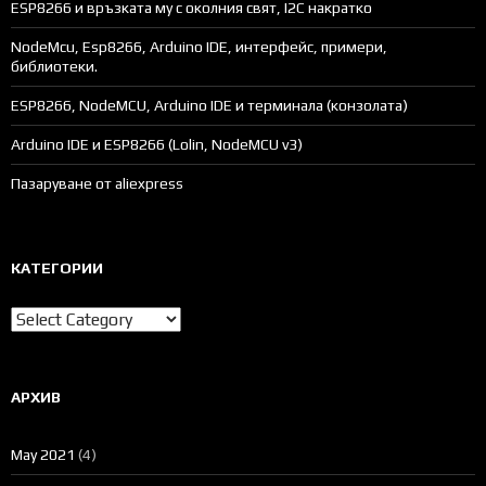
ESP8266 и връзката му с околния свят, I2C накратко
NodeMcu, Esp8266, Arduino IDE, интерфейс, примери,
библиотеки.
ESP8266, NodeMCU, Arduino IDE и терминала (конзолата)
Arduino IDE и ESP8266 (Lolin, NodeMCU v3)
Пазаруване от aliexpress
КАТЕГОРИИ
Категории
АРХИВ
May 2021
(4)