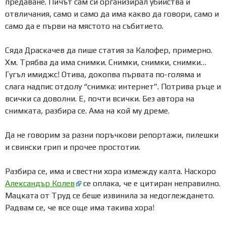
предаване. Пичът сам си организирал убийства и
отвличания, само и само да има какво да говори, само и
само да е първи на мястото на събитието.
Сяда Драскачев да пише статия за Калофер, примерно.
Хм. Трябва да има снимки. Снимки, снимки, снимки…
Гугъл имиджс! Отива, докопва първата по-голяма и
слага надпис отдолу “снимка: интернет”. Потрива ръце и
всички са доволни. Е, почти всички. Без автора на
снимката, разбира се. Ама на кой му дреме.
Да не говорим за разни поръчкови репортажи, пилешки
и свински грип и прочее простотии.
Разбира се, има и свестни хора измежду калта. Наскоро
Александър Колев
се оплака, че е цитиран неправилно.
Мацката от Труд се беше извинила за недоглеждането.
Радвам се, че все още има такива хора!