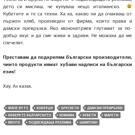
дето си мислиш, че купуваш нещо италианско.
Кубетите и те са техни. Ха ха, какво ли да очакваш от
пържен хляб, произведен от фирма, която прави и
дамски превръзки. Яко мононатриев глутамат за по-
добър вкус и да сме живи и здрави. Не можаха да ме
спечелят.
Преставам да подкрепям български производители,
чиито продукти нямат хубави надписи на български
език!
Хау. Аз казах.
MADE BY FS
БОКЛУЦИ
БРУСКЕТИ
ДАМСКИ ПРЕВРЪЗКИ
ИЗБЕРЕТЕ БЪЛГАРСКОТО
ИЗМАМА
КУБЕТИ
МАРЕТИ
МЕНТЕ
ПОДВЕЖДАЩА РЕКЛАМА
ШАМПОАН