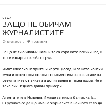
ОБЩИ
ЗАЩО НЕ ОБИЧАМ
ЖУРНАЛИСТИТЕ
13.08.2009 Г.
1 COMMENT
Защо не ги обичам? Нали и те са хора като всички нас, и
те си изкарват хляба с труд.
Имат няколко неприятни черти. Досадни са като конски
мухи и освен това ползват стъкмистика за нагласяне на
резултатите от анкети и допитвания в тяхна полза. Не е
така ли? Веднага давам примери.
Атентатите в Испания. Имаше загинала българка. Е…
Струпнаха се де що имаше журналист в нейното село да