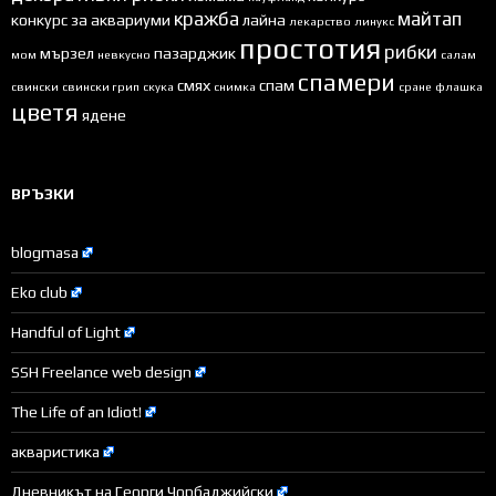
кражба
майтап
конкурс за аквариуми
лайна
лекарство
линукс
простотия
рибки
мързел
пазарджик
мом
невкусно
салам
спамери
смях
спам
свински
свински грип
скука
снимка
сране
флашка
цветя
ядене
ВРЪЗКИ
blogmasa
Eko club
Handful of Light
SSH Freelance web design
The Life of an Idiot!
акваристика
Дневникът на Георги Чорбаджийски