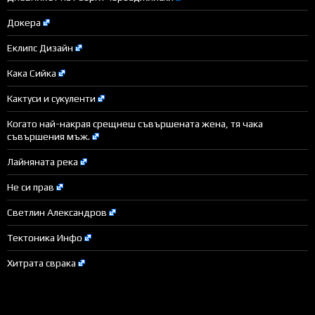
Докера
Еклипс Дизайн
Кака Сийка
Кактуси и сукуленти
Когато най-накрая срещнеш съвършената жена, тя чака
съвършения мъж.
Лайняната река
Не си прав
Светлин Александров
Тектоника Инфо
Хитрата сврака