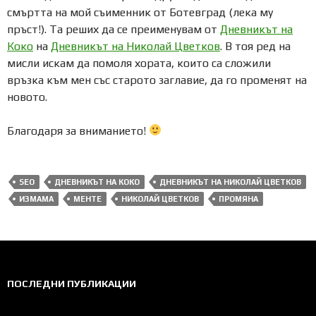
смъртта на мой съименник от Ботевград (лека му
пръст!). Та реших да се преименувам от
Дневникът на
Коко
на
Дневникът на Николай Цветков
. В тоя ред на
мисли искам да помоля хората, които са сложили
връзка към мен със старото заглавие, да го променят на
новото.
Благодаря за вниманието!
SEO
ДНЕВНИКЪТ НА КОКО
ДНЕВНИКЪТ НА НИКОЛАЙ ЦВЕТКОВ
ИЗМАМА
МЕНТЕ
НИКОЛАЙ ЦВЕТКОВ
ПРОМЯНА
ПОСЛЕДНИ ПУБЛИКАЦИИ