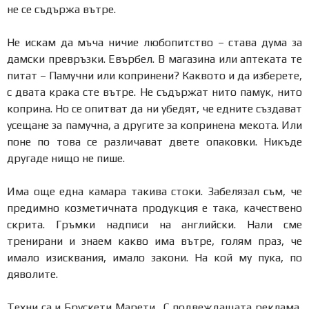
не се съдържа вътре.
Не искам да мъча ничие любопитство – става дума за
дамски превръзки. Евърбел. В магазина или аптеката те
питат – Памучни или копринени? Каквото и да изберете,
с двата крака сте вътре. Не съдържат нито памук, нито
коприна. Но се опитват да ни убедят, че едните създават
усещане за памучна, а другите за копринена мекота. Или
поне по това се различават двете опаковки. Никъде
другаде нищо не пише.
Има още една камара такива стоки. Забелязал съм, че
предимно козметичната продукция е така, качествено
скрита. Гръмки надписи на английски. Нали сме
тренирани и знаем какво има вътре, голям праз, че
имало изисквания, имало закони. На кой му пука, по
дяволите.
Техни са и Брускети Марети. С подвеждащата реклама,