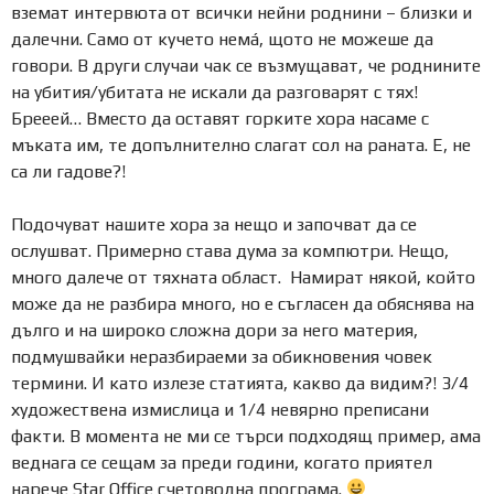
вземат интервюта от всички нейни роднини – близки и
далечни. Само от кучето немá, щото не можеше да
говори. В други случаи чак се възмущават, че роднините
на убития/убитата не искали да разговарят с тях!
Брееей… Вместо да оставят горките хора насаме с
мъката им, те допълнително слагат сол на раната. Е, не
са ли гадове?!
Подочуват нашите хора за нещо и започват да се
ослушват. Примерно става дума за компютри. Нещо,
много далече от тяхната област. Намират някой, който
може да не разбира много, но е съгласен да обяснява на
дълго и на широко сложна дори за него материя,
подмушвайки неразбираеми за обикновения човек
термини. И като излезе статията, какво да видим?! 3/4
художествена измислица и 1/4 невярно преписани
факти. В момента не ми се търси подходящ пример, ама
веднага се сещам за преди години, когато приятел
нарече Star Office счетоводна програма.