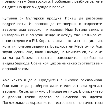
предпочитам българското. Проблемът, разбира се, не е
от днес. Но днес ми дойде в повече.
Купуваш си български продукт. Искаш да разбереш
подробности. И почваш да се звериш в надписите.
Зверене, ама зверско, ти казвам! Има 10тина езика, а
българският е забутан нейде измежду тях. Разбира се,
произведено е в EU. Хората казват – кога стана циганин,
кога ти почерня задникът. Всъщност не. Made by FS. Аха,
звучи чужбинско, нали. Някъде, на майната си, пише че
за да разберем страната производител, трябва да
видим баркода. Обаче коя цифра на какво съответства –
оправяй се сам.
Ама както и да е. Продуктът е широко рекламиран.
Опитваш се да разбереш дали е единият или другият
вариант. Хе хе, оптимист. Никъде не пише. В описанието
с дребни букви просто се намеква за идеята.
Поглеждаме съдържанието – естествено, че точно това