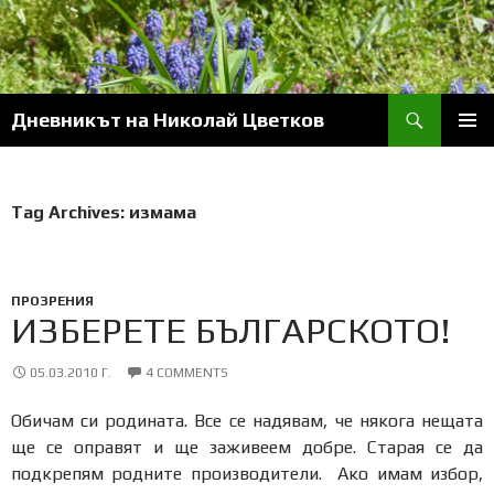
Skip
to
content
Search
Дневникът на Николай Цветков
PRIM
MENU
Tag Archives: измама
ПРОЗРЕНИЯ
ИЗБЕРЕТЕ БЪЛГАРСКОТО!
05.03.2010 Г.
4 COMMENTS
Обичам си родината. Все се надявам, че някога нещата
ще се оправят и ще заживеем добре. Старая се да
подкрепям родните производители. Ако имам избор,