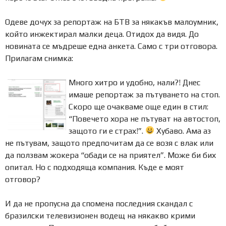
Одеве дочух за репортаж на БТВ за някакъв малоумник,
който инжектирал малки деца. Отидох да видя. До
новината се мъдреше една анкета. Само с три отговора.
Прилагам снимка:
Много хитро и удобно, нали?! Днес
имаше репортаж за пътуването на стоп.
Скоро ще очакваме още един в стил:
“Повечето хора не пътуват на автостоп,
защото ги е страх!”.
Хубаво. Ама аз
не пътувам, защото предпочитам да се возя с влак или
да ползвам жокера “обади се на приятел”. Може би бих
опитал. Но с подходяща компания. Къде е моят
отговор?
И да не пропусна да спомена последния скандал с
бразилски телевизионен водещ на някакво крими