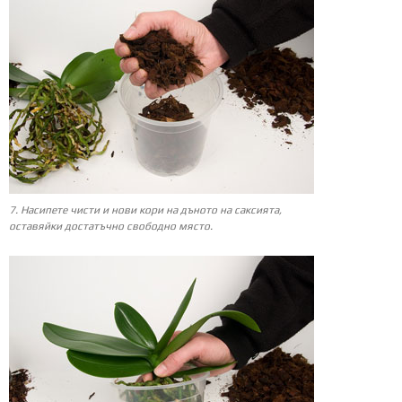
7. Насипете чисти и нови кори на дъното на саксията,
оставяйки достатъчно свободно място.