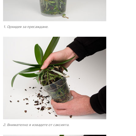
1. Орхидея за пресаждане.
2. Внимателно я извадете от саксията.