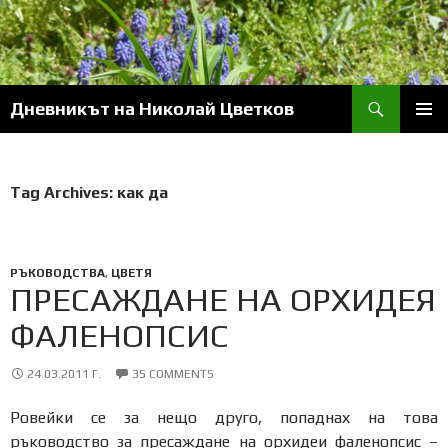
Skip
to
content
Search
Дневникът на Николай Цветков
PRIM
MENU
Tag Archives: как да
РЪКОВОДСТВА
,
ЦВЕТЯ
ПРЕСАЖДАНЕ НА ОРХИДЕЯ
ФАЛЕНОПСИС
24.03.2011 Г.
35 COMMENTS
Ровейки се за нещо друго, попаднах на това
ръководство за пресаждане на орхидеи фаленопсис –