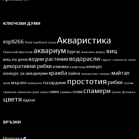
КЛЮЧОВИ ДУМИ
Акваристика
esp8266
flash
kaufland
Linux
аквариум
виц
бургас
Николай Цветков
ваксина
вирус
водорасли
водни растения
виц на деня
гадост
глупости
грип
декоративни рибки
измама
конкурс
кауфланд
кражба
майтап
конкурс за аквариуми
лайна
лекарство
линукс
простотия
рибки
мързел
пазарджик
мом
невкусно
салам
спамери
смях
спам
свински
свински грип
скука
снимка
сране
флашка
цветя
ядене
ВРЪЗКИ
blogmasa