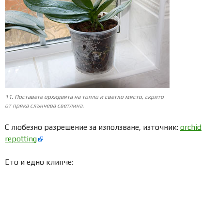
11. Поставете орхидеята на топло и светло място, скрито
от пряка слънчева светлина.
С любезно разрешение за използване, източник:
orchid
repotting
Ето и едно клипче: