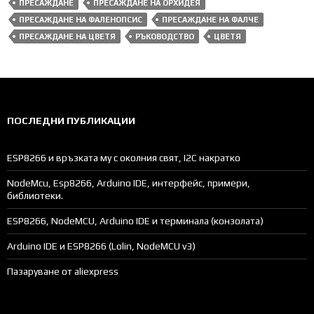
ПРЕСАЖДАНЕ
ПРЕСАЖДАНЕ НА ОРХИДЕЯ
ПРЕСАЖДАНЕ НА ФАЛЕНОПСИС
ПРЕСАЖДАНЕ НА ФАЛЧЕ
ПРЕСАЖДАНЕ НА ЦВЕТЯ
РЪКОВОДСТВО
ЦВЕТЯ
ПОСЛЕДНИ ПУБЛИКАЦИИ
ESP8266 и връзката му с околния свят, I2C накратко
NodeMcu, Esp8266, Arduino IDE, интерфейс, примери,
библиотеки.
ESP8266, NodeMCU, Arduino IDE и терминала (конзолата)
Arduino IDE и ESP8266 (Lolin, NodeMCU v3)
Пазаруване от aliexpress