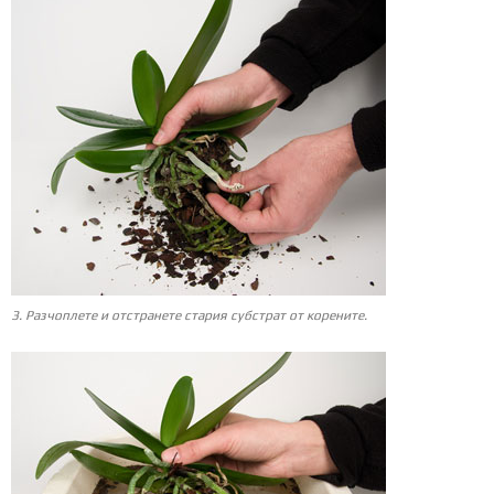
3. Разчоплете и отстранете стария субстрат от корените.