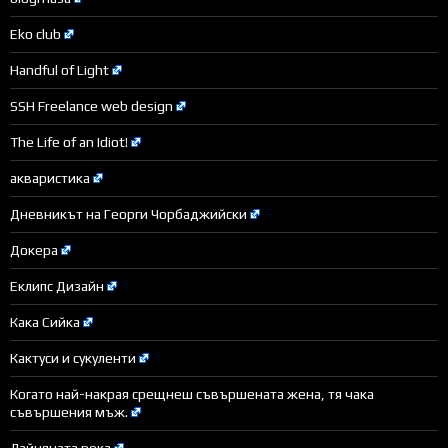
Eko club
Handful of Light
SSH Freelance web design
The Life of an Idiot!
акваристика
Дневникът на Георги Чорбаджийски
Докера
Еклипс Дизайн
Кака Сийка
Кактуси и сукуленти
Когато най-накрая срещнеш съвършената жена, тя чака
съвършения мъж.
Лайняната река