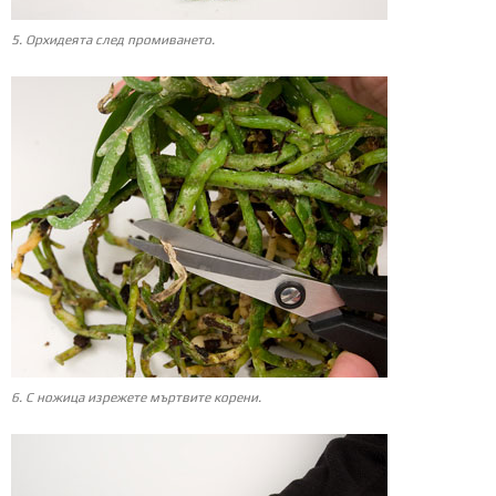
5. Орхидеята след промиването.
6. С ножица изрежете мъртвите корени.