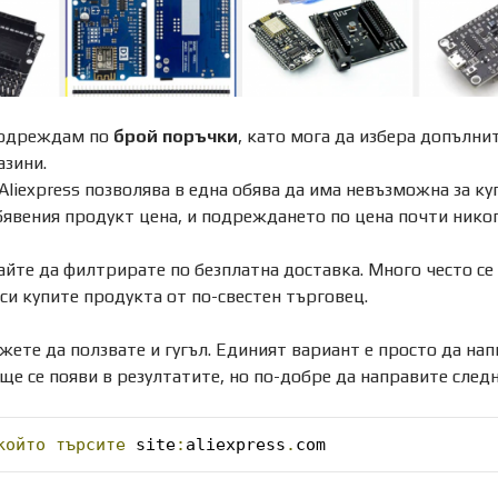
подреждам по
брой поръчки
, като мога да избера допълни
азини.
Aliexpress позволява в една обява да има невъзможна за куп
бявения продукт цена, и подреждането по цена почти никог
айте да филтрирате по безплатна доставка. Много често се 
си купите продукта от по-свестен търговец.
жете да ползвате и гугъл. Единият вариант е просто да нап
 ще се появи в резултатите, но по-добре да направите след
който
търсите
 site
:
aliexpress
.
com