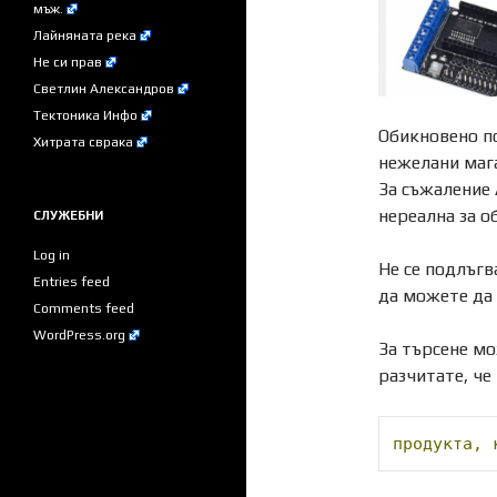
мъж.
Лайняната река
Не си прав
Светлин Александров
Тектоника Инфо
Обикновено 
Хитрата сврака
нежелани маг
За съжаление 
нереална за о
СЛУЖЕБНИ
Log in
Не се подлъгв
Entries feed
да можете да 
Comments feed
WordPress.org
За търсене мо
разчитате, че
продукта,