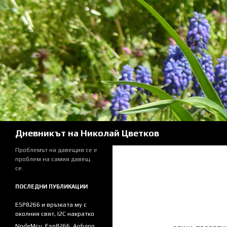
Skip
to
content
Search
Дневникът на Николай Цветков
Проблемът на давещия се е
проблем на самия давещ
се.
ПОСЛЕДНИ ПУБЛИКАЦИИ
ESP8266 и връзката му с
околния свят, I2C накратко
NodeMcu, Esp8266, Arduino