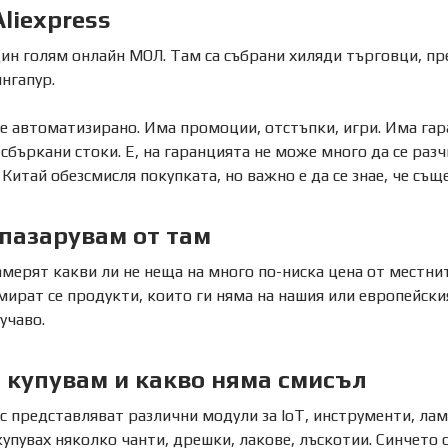
Aliexpress
един голям онлайн МОЛ. Там са събрани хиляди търговци, пр
ингапур.
 е автоматизирано. Има промоции, отстъпки, игри. Има га
сбъркани стоки. Е, на гаранцията не може много да се разч
Китай обезсмисля покупката, но важно е да се знае, че същ
пазарувам от там
амерят какви ли не неща на много по-ниска цена от местнит
мират се продукти, които ги няма на нашия или европейския
учаво.
 купувам и какво няма смисъл
с представляват различни модули за IoT, инструменти, ламп
купувах няколко чанти, дрешки, лакове, лъскотии. Синчето 