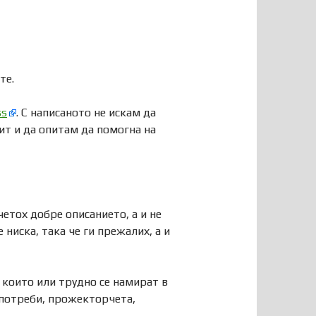
те.
ss
. С написаното не искам да
ит и да опитам да помогна на
четох добре описанието, а и не
ниска, така че ги прежалих, а и
 които или трудно се намират в
 потреби, прожекторчета,