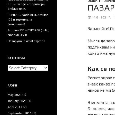
ОБЩИ
,
ПРОЗРЕН
IDE, интерфейс, примери,
ПАЗАР
библиотеки.
ESP8266, NodeMCU, Arduino
11.01.2021 Г.
IDE и терминала
(конзолата)
Здравейте! От
Arduino IDE и ESP8266 (Lolin,
NodeMCU v3)
Мисля да запо
Пазаруване от aliexpress
подтиквам ник
който има ну
КАТЕГОРИИ
Категории
Как се п
Регистрирах с
знаех какво п
АРХИВ
никой не ми б
May 2021
(4)
January 2021
(1)
В момента пол
April 2013
(2)
България, или
September 2011
(3)
лампи, мазилк