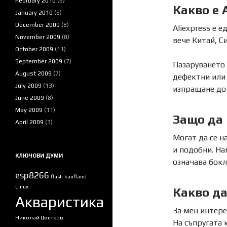
February 2010
(6)
Какво е 
January 2010
(6)
December 2009
(8)
Aliexpress е 
November 2009
(8)
вече Китай, С
October 2009
(11)
September 2009
(7)
Пазаруването
August 2009
(7)
дефектни или 
July 2009
(13)
изпращане до 
June 2009
(8)
May 2009
(11)
Защо да 
April 2009
(3)
Могат да се н
и подобни. На
КЛЮЧОВИ ДУМИ
означава бокл
esp8266
flash
kaufland
Linux
Какво да
Акваристика
За мен интере
Николай Цветков
На съпругата 