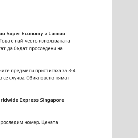
iao Super Economy
и
Cainiao
 Това е най-често използваната
гат да бъдат проследени на
.
ните предмети пристигаха за 3-4
о се случва. Обикновено нямат
rldwide Express Singapore
 проследим номер. Цената