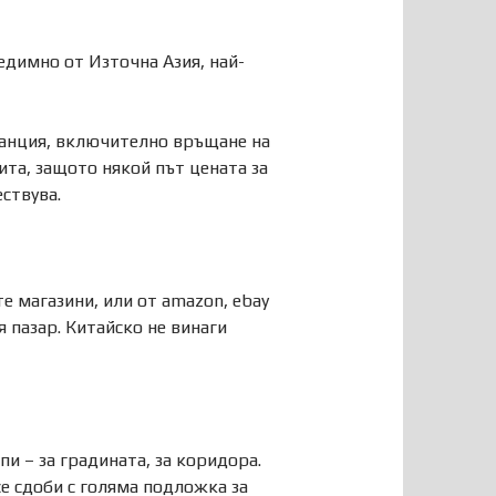
едимно от Източна Азия, най-
ранция, включително връщане на
ита, защото някой път цената за
ествува.
е магазини, или от amazon, ebay
 пазар. Китайско не винаги
и – за градината, за коридора.
се сдоби с голяма подложка за