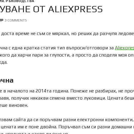
ИЯ
,
РЪКОВОДСТВА
УВАНЕ ОТ ALIEXPRESS
3 COMMENTS
 доста време не съм се мяркал, но реших да разчупя ледове
чна с една кратка статия тип въпроси/отговори за
Aliexpre
ого да харчи пари за глупости, а просто да споделя моя оп
жда.
очна
е в началото на 2014та година. Понеже не разбирах, не про
равя, получих някакви семена вместо луковици. Цената беше 
еше виновен.
звам сайта да си поръчвам разни електронни компоненти,
 цената им е поне двойна. Поръчвал съм си разни домашни
и, уредчета и какво ли още не.