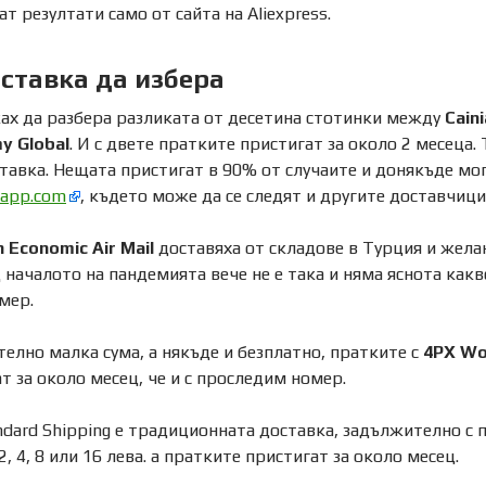
т резултати само от сайта на Aliexpress.
ставка да избера
ах да разбера разликата от десетина стотинки между
Cain
y Global
. И с двете пратките пристигат за около 2 месеца.
тавка. Нещата пристигат в 90% от случаите и донякъде мо
sapp.com
, където може да се следят и другите доставчици
 Economic Air Mail
доставяха от складове в Турция и жела
 началото на пандемията вече не е така и няма яснота какв
мер.
елно малка сума, а някъде и безплатно, пратките с
4PX Wo
т за около месец, че и с проследим номер.
andard Shipping е традиционната доставка, задължително с
, 4, 8 или 16 лева. а пратките пристигат за около месец.