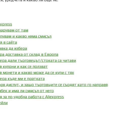
express
зарувам от там
упувам и какво няма смисъл
я в сайта
авка да избера
ера доставка от склад в Европа
бера дали търговецът/стоката са читави
я купони и как се ползват
я монети и какво може да се купи с тях
бера къде ми е пратката
ря диспут, и защо търговците се сърдят като го направя
бек и има ли смисъл от него
за по-удобна работа с Aliexpress
ейли