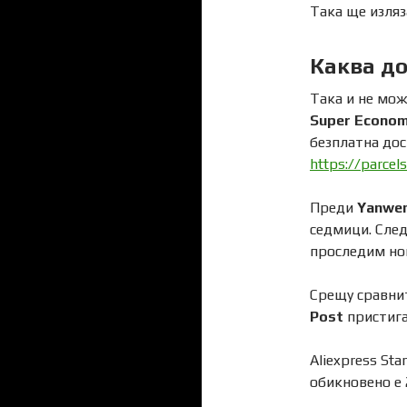
Така ще изляза
Каква до
Така и не мож
Super Econom
безплатна дос
https://parcel
Преди
Yanwen
седмици. След
проследим но
Срещу сравнит
Post
пристига
Aliexpress St
обикновено е 2