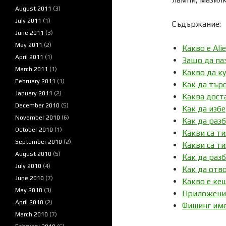
August 2011
(3)
July 2011
(1)
Съдържание:
June 2011
(3)
May 2011
(2)
Какво е Ali
April 2011
(1)
Защо да па
March 2011
(1)
Какво да к
February 2011
(1)
Как да търс
January 2011
(2)
Каква дост
December 2010
(5)
Как да изб
November 2010
(6)
Как да раз
October 2010
(1)
Какви са ти
September 2010
(2)
Какви са ти
August 2010
(5)
Как да раз
July 2010
(4)
Как да отво
June 2010
(7)
Какво е кеш
May 2010
(3)
Приложения 
April 2010
(2)
Фишинг им
March 2010
(7)