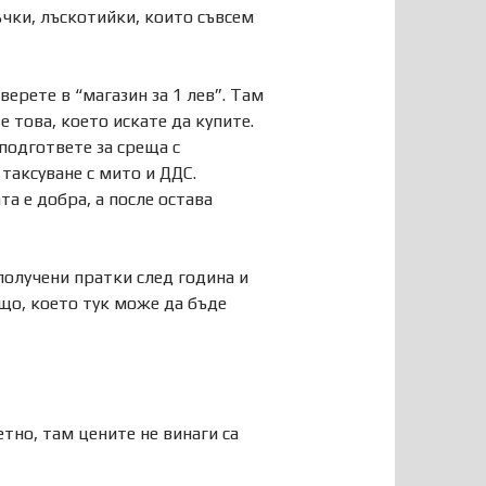
ъчки, лъскотийки, които съвсем
ерете в “магазин за 1 лев”. Там
 това, което искате да купите.
подгответе за среща с
таксуване с мито и ДДС.
а е добра, а после остава
 получени пратки след година и
що, което тук може да бъде
етно, там цените не винаги са