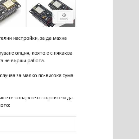
телни настройки, за да махна
уване опция, която е с някаква
а не върши работа.
случва за малко по-висока сума
ишете това, което търсите и да
ното: