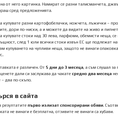
на от него картинка. Намират се разни талисманчета, джв
ираш сред предложенията.
а купувате разни картофобелачки, ножчета, лъжички – пров
ите, дори по-ниски, а и можете да видите на живо и пипнете
а купувате стоки над 30 лева, парфюми, обемисти неща, се 
ъщност, след 1 юли всички стоки извън ЕС ще подлежат на 
м купуването на чупливи неща, защото не винаги опаковкат
..
тавката е различен. От
5 дни до 3 месеца
, а съм слушал за
ценете дали си заслужава да чакате
средно два месеца
не
 – два по-скъпо.
ърся в сайта
в резултатите
първо излизат спонсорирани обяви
. Съотв
ката не винаги е безплатна, отзивите не винаги са хубави.