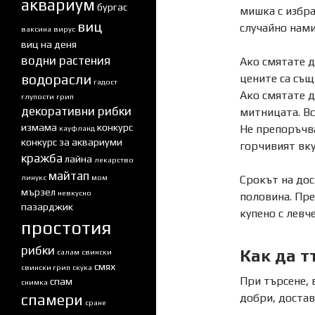
аквариум
бургас
мишка с избра
виц
случайно нам
ваксина
вирус
виц на деня
водни растения
Ако смятате д
водорасли
цените са същ
гадост
Ако смятате д
глупости
грип
декоративни рибки
митницата. Вс
измама
конкурс
Не препоръчва
кауфланд
конкурс за аквариуми
горчивият вкус
кражба
лайна
лекарство
майтап
линукс
мом
Срокът на дос
мързел
невкусно
половина. Пре
пазарджик
купено с левче
простотия
рибки
Как да т
салам
свински
смях
свински грип
скука
При търсене, 
спам
снимка
спамери
добри, достав
сране