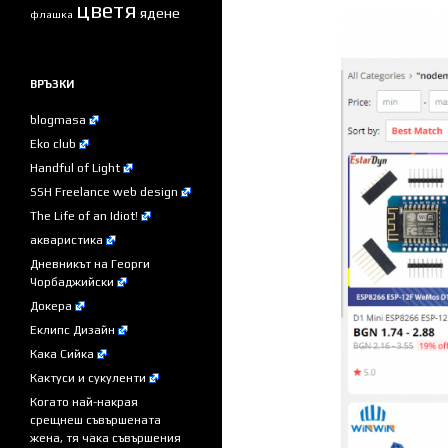
цветя
ядене
флашка
ВРЪЗКИ
blogmasa
Eko club
Handful of Light
SSH Freelance web design
The Life of an Idiot!
акваристика
Дневникът на Георги
Чорбаджийски
Докера
Еклипс Дизайн
Кака Сийка
Кактуси и сукуленти
Когато най-накрая
срещнеш съвършената
жена, тя чака съвършения