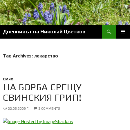
Skip
to
content
Search
Дневникът на Николай Цветков
PRIM
MENU
Tag Archives: лекарство
СМЯХ
НА БОРБА СРЕЩУ
СВИНСКИЯ ГРИП!
22.05.2009 Г.
3 COMMENTS