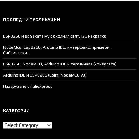
ПОСЛЕДНИ ПУБЛИКАЦИИ
ESP8266 и връзката му с околния свят, I2C накратко
NodeMcu, Esp8266, Arduino IDE, интерфейс, примери,
библиотеки.
ESP8266, NodeMCU, Arduino IDE и терминала (конзолата)
Arduino IDE и ESP8266 (Lolin, NodeMCU v3)
Пазаруване от aliexpress
КАТЕГОРИИ
Категории