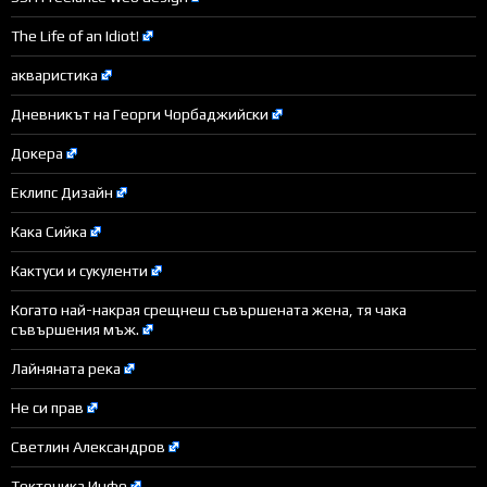
The Life of an Idiot!
акваристика
Дневникът на Георги Чорбаджийски
Докера
Еклипс Дизайн
Кака Сийка
Кактуси и сукуленти
Когато най-накрая срещнеш съвършената жена, тя чака
съвършения мъж.
Лайняната река
Не си прав
Светлин Александров
Тектоника Инфо