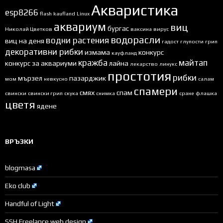
Акваристика
esp8266
flash
kaufland
Linux
аквариум
виц
бургас
Николай Цветков
ваксина
вирус
водорасли
водни растения
виц на деня
гадост
глупости
грип
декоративни рибки
измама
конкурс
кауфланд
кражба
майтап
конкурс за аквариуми
лайна
лекарство
линукс
простотия
рибки
мързел
пазарджик
мом
невкусно
салам
спамери
смях
спам
свински
свински грип
скука
снимка
сране
флашка
цветя
ядене
ВРЪЗКИ
blogmasa
Eko club
Handful of Light
SSH Freelance web design