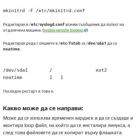
mkinitrd
-
F
/
etc
/
mkinitrd
.
conf
Редактирах в
/etc/syslogd.conf
всички съобщения да логват на
отдалечена машина. (
syslog remote logging
)
Редактирах реда с опциите в
/etc/fstab
за
/dev/sda1
да са
noatimе
.
/
dev
/
sda1
/
ext2
noatime
1
1
Последен рестарт и това е.
Какво може да се направи:
Може да се използва временен хардиск и да се създаде и
монтира loop файл, на който да се инсталира линукса, а
след това файловете да се копират върху флашката.