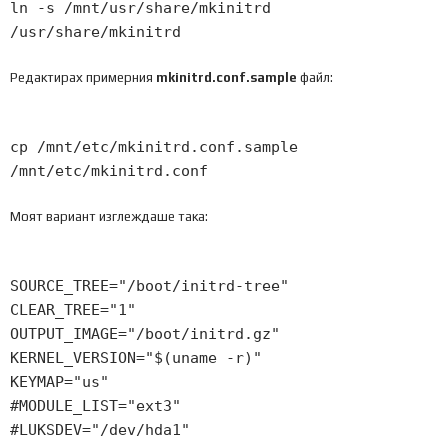
ln
-
s
/
mnt
/
usr
/
share
/
mkinitrd
/
usr
/
share
/
mkinitrd
Редактирах примерния
mkinitrd.conf.sample
файл:
cp
/
mnt
/
etc
/
mkinitrd
.
conf
.
sample
/
mnt
/
etc
/
mkinitrd
.
conf
Моят вариант изглеждаше така:
SOURCE_TREE
=
"/boot/initrd-tree"
CLEAR_TREE
=
"1"
OUTPUT_IMAGE
=
"/boot/initrd.gz"
KERNEL_VERSION
=
"$(uname -r)"
KEYMAP
=
"us"
#MODULE_LIST="ext3"
#LUKSDEV="/dev/hda1"