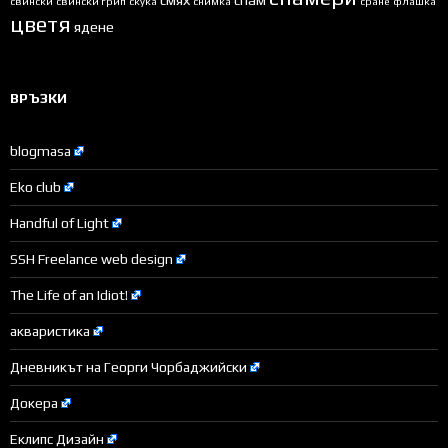
свински
свински грип
скука
снимка
сране
флашка
цветя
ядене
ВРЪЗКИ
blogmasa
Eko club
Handful of Light
SSH Freelance web design
The Life of an Idiot!
акваристика
Дневникът на Георги Чорбаджийски
Докера
Еклипс Дизайн