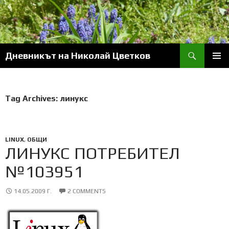
Skip
to
content
Search
Дневникът на Николай Цветков
PRIM
MENU
Tag Archives: линукс
LINUX
,
ОБЩИ
ЛИНУКС ПОТРЕБИТЕЛ
№103951
14.05.2009 Г.
2 COMMENTS