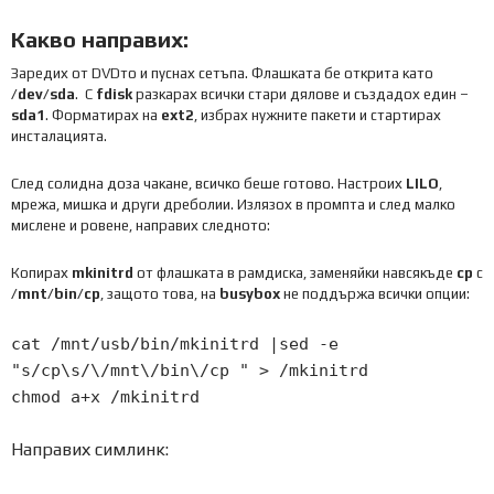
Какво направих:
Заредих от DVDто и пуснах сетъпа. Флашката бе открита като
/dev/sda
. С
fdisk
разкарах всички стари дялове и създадох един –
sda1
. Форматирах на
ext2
, избрах нужните пакети и стартирах
инсталацията.
След солидна доза чакане, всичко беше готово. Настроих
LILO
,
мрежа, мишка и други дреболии. Излязох в промпта и след малко
мислене и ровене, направих следното:
Копирах
mkinitrd
от флашката в рамдиска, заменяйки навсякъде
cp
с
/mnt/bin/cp
, защото това, на
busybox
не поддържа всички опции:
cat
/
mnt
/
usb
/
bin
/
mkinitrd
|
sed
-
e
"s/cp\s/\/mnt\/bin\/cp "
>
/
mkinitrd
chmod a
+
x
/
mkinitrd
Направих симлинк: