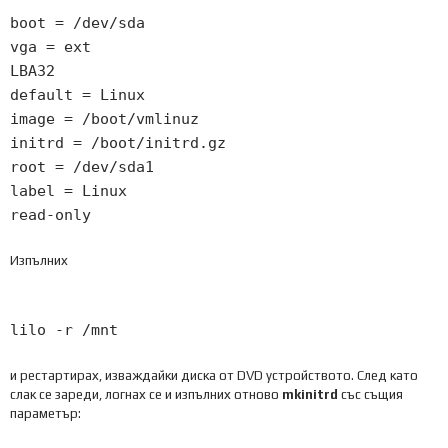
boot
=
/dev/
sda
vga
=
ext
LBA32
default
=
Linux
image
=
/boot/
vmlinuz
initrd
=
/boot/
initrd
.
gz
root
=
/dev/
sda1
label
=
Linux
read
-
only
Изпълних
lilo
-
r
/
mnt
и рестартирах, изваждайки диска от DVD устройството. След като
слак се зареди, логнах се и изпълних отново
mkinitrd
със същия
параметър: