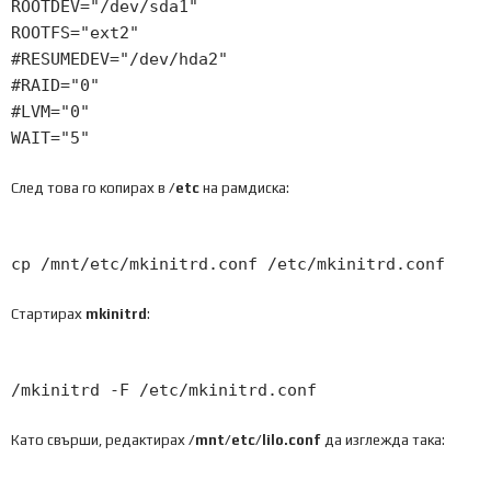
ROOTDEV
=
"/dev/sda1"
ROOTFS
=
"ext2"
#RESUMEDEV="/dev/hda2"
#RAID="0"
#LVM="0"
WAIT
=
"5"
След това го копирах в
/etc
на рамдиска:
cp
/
mnt
/
etc
/
mkinitrd
.
conf
/
etc
/
mkinitrd
.
conf
Стартирах
mkinitrd
:
/
mkinitrd
-
F
/
etc
/
mkinitrd
.
conf
Като свърши, редактирах
/mnt/etc/lilo.conf
да изглежда така: