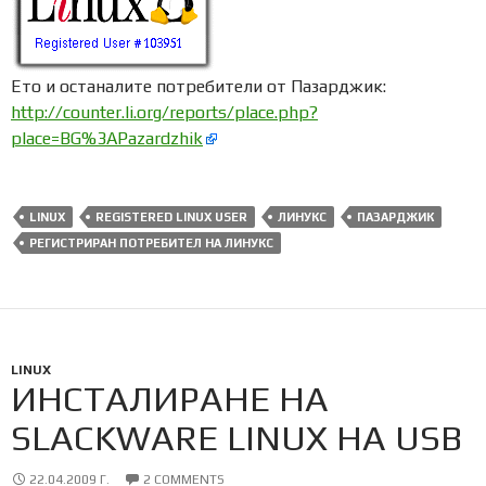
Ето и останалите потребители от Пазарджик:
http://counter.li.org/reports/place.php?
place=BG%3APazardzhik
LINUX
REGISTERED LINUX USER
ЛИНУКС
ПАЗАРДЖИК
РЕГИСТРИРАН ПОТРЕБИТЕЛ НА ЛИНУКС
LINUX
ИНСТАЛИРАНЕ НА
SLACKWARE LINUX НА USB
22.04.2009 Г.
2 COMMENTS