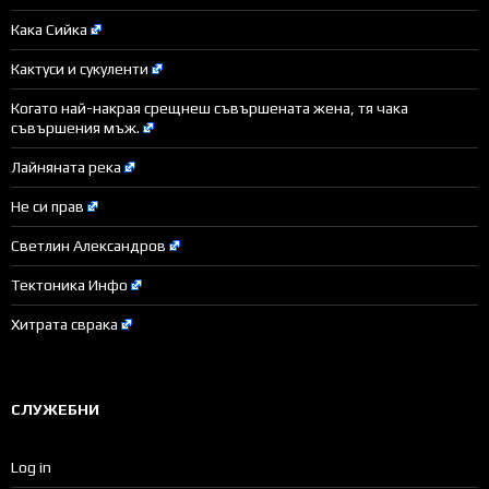
Кака Сийка
Кактуси и сукуленти
Когато най-накрая срещнеш съвършената жена, тя чака
съвършения мъж.
Лайняната река
Не си прав
Светлин Александров
Тектоника Инфо
Хитрата сврака
СЛУЖЕБНИ
Log in