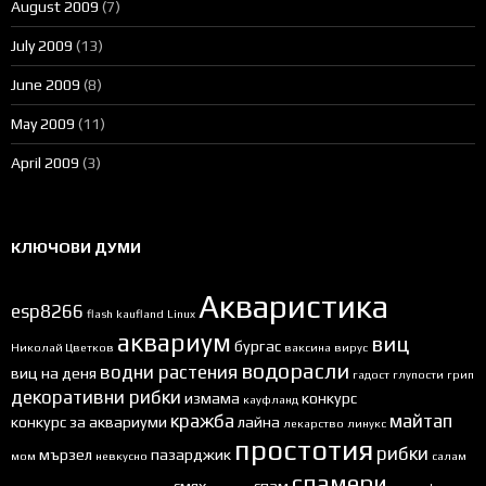
August 2009
(7)
July 2009
(13)
June 2009
(8)
May 2009
(11)
April 2009
(3)
КЛЮЧОВИ ДУМИ
Акваристика
esp8266
flash
kaufland
Linux
аквариум
виц
бургас
Николай Цветков
ваксина
вирус
водорасли
водни растения
виц на деня
гадост
глупости
грип
декоративни рибки
измама
конкурс
кауфланд
кражба
майтап
конкурс за аквариуми
лайна
лекарство
линукс
простотия
рибки
мързел
пазарджик
мом
невкусно
салам
спамери
смях
спам