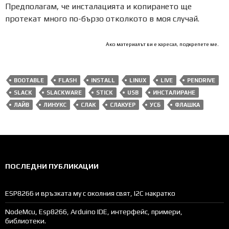
Предполагам, че инсталацията и копирането ще
протекат много по-бързо отколкото в моя случай.
Ако материалът ви е харесал, подкрепете ме.
BOOTABLE
FLASH
INSTALL
LINUX
LIVE
PENDRIVE
SLACK
SLACKWARE
STICK
USB
ИНСТАЛИРАНЕ
ЛАЙВ
ЛИНУКС
СЛАК
СЛАКУЕР
УСБ
ФЛАШКА
ПОСЛЕДНИ ПУБЛИКАЦИИ
ESP8266 и връзката му с околния свят, I2C накратко
NodeMcu, Esp8266, Arduino IDE, интерфейс, примери,
библиотеки.