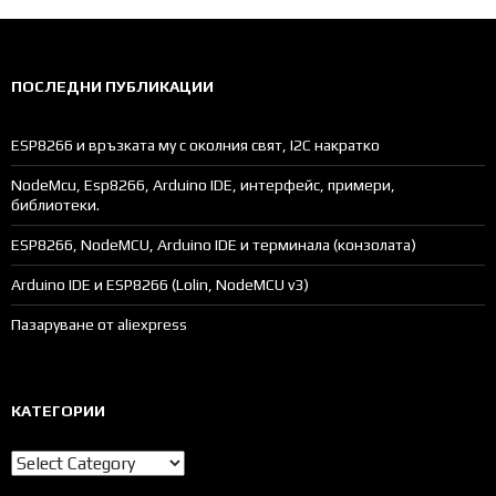
ПОСЛЕДНИ ПУБЛИКАЦИИ
ESP8266 и връзката му с околния свят, I2C накратко
NodeMcu, Esp8266, Arduino IDE, интерфейс, примери,
библиотеки.
ESP8266, NodeMCU, Arduino IDE и терминала (конзолата)
Arduino IDE и ESP8266 (Lolin, NodeMCU v3)
Пазаруване от aliexpress
КАТЕГОРИИ
Категории