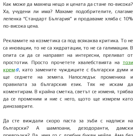
Как може да махнеш нещо и цената да стане по-висока?
Ха, учудени ли има? Махаме подобрителите, слагаме
лепенка “Стандарт България” и продаваме хляба с 10%
по-висока цена.
Рекламите на козметика са под всякаква критика. То не
са иновации, то не са хидратации, то не са галимации. В
опита си да се направят на интересни, преливат от
простотии. Просто прочетете хвалебствията на
този
крем
, като замените чуждиците с български думи и
ще седнете на земята. Напоследък промениха и
правилата за българския език. Тях не искам да
коментирам. В крайна сметка, светът се изменя, трябва
да се променим и ние с него, щото ще измрем като
динозаврите.
Да сте виждали скоро паста за зъби с надписи на
български? А шампоани, дезодоранти, дамски
превръзки? Да, има го с дребни букви нейде. Ама без