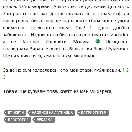
очила, бабо, зáбрави. Алкохолът се държеше. До скоро.
Загорка се опитват да ни внушат, че е голям кеф да
пиеш родна бира след целодневните сблъсъци с чужди
елементи. Прекрасна идея! Опа! С една дребна
забележка… Надписът на бирата на рекламата е Zagorka,
а не Загорка. Извинете! Молим.
Всъщност,
последната бира с етикет на български беше Шуменско.
Ще си я пия с кеф, хем и на вкус ми допада.
За да не съм голословен, ето мои стари публикации.
1
2
3
Това е. Ще купувам това, което на мен ми хареса.
ЕТИКЕТИ
НАДПИСИ НА ЛАТИНИЦА
ПАТРИОТИЗЪМ
ПРОСТОТИЯ
РЕКЛАМА