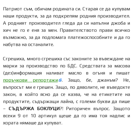
Патриот съм, обичам родината си. Старая се да купувам
наши продукти, за да подкрепям родния производител.
А родният производител гледа да си напълни джоба и
хич не го е еня за мен. Правителството прави всичко
възможно, за да подпомага платежоспособните и да го
набутва на останалите.
Сгрешиха, много сгрешиха със законите за въвеждане на
марки за производство по БДС. Средствата за масова
(дез)информация наливат масло в огъня и пишат
поръчкови репортажи
. Защо, бе, джанъм? Не,
въпросът ми е грешен. Защо, по дяволите, не въведохте
закон, в който ясно да се казва, че на етикетите на
продуктите, съдържащи лайна, с големи букви да пише
–
СЪДЪРЖА БОКЛУЦИ
?! Риторичен въпрос. Защото
всеки 9 от 10 артикул щеше да го има тоя надпис и
хората нямаше да купуват.