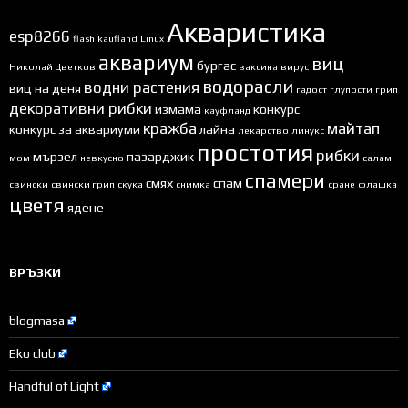
Акваристика
esp8266
flash
kaufland
Linux
аквариум
виц
бургас
Николай Цветков
ваксина
вирус
водорасли
водни растения
виц на деня
гадост
глупости
грип
декоративни рибки
измама
конкурс
кауфланд
кражба
майтап
конкурс за аквариуми
лайна
лекарство
линукс
простотия
рибки
мързел
пазарджик
мом
невкусно
салам
спамери
смях
спам
свински
свински грип
скука
снимка
сране
флашка
цветя
ядене
ВРЪЗКИ
blogmasa
Eko club
Handful of Light