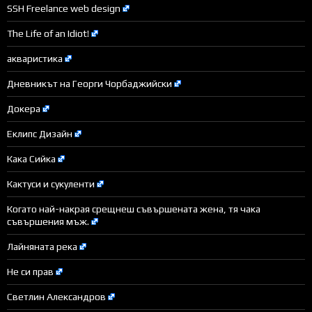
SSH Freelance web design
The Life of an Idiot!
акваристика
Дневникът на Георги Чорбаджийски
Докера
Еклипс Дизайн
Кака Сийка
Кактуси и сукуленти
Когато най-накрая срещнеш съвършената жена, тя чака
съвършения мъж.
Лайняната река
Не си прав
Светлин Александров