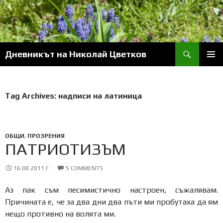
Skip
to
content
Search
Дневникът на Николай Цветков
PRIM
MENU
Tag Archives: надписи на латиница
ОБЩИ
,
ПРОЗРЕНИЯ
ПАТРИОТИЗЪМ
16.08.2011 Г.
5 COMMENTS
Аз пак съм песимистично настроен, съжалявам.
Причината е, че за два дни два пъти ми пробутаха да ям
нещо противно на волята ми.