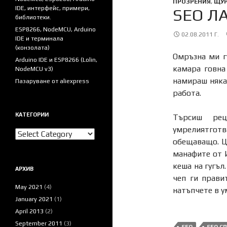
ПРОЗРЕНИЯ
,
ЩУ
IDE, интерфейс, примери,
SEO Л
библиотеки.
ESP8266, NodeMCU, Arduino
02.08.2011 Г.
IDE и терминала
(конзолата)
Омръзна ми г
Arduino IDE и ESP8266 (Lolin,
камара говна
NodeMCU v3)
намираш няка
Пазаруване от aliexpress
работа.
КАТЕГОРИИ
Търсиш рец
умрелиятгот
Категории
обещаващо. Ц
манафите от И
кеша на гугъл
АРХИВ
чеп ги прави
May 2021
(4)
натъпчете в у
January 2021
(1)
April 2013
(2)
September 2011
(3)