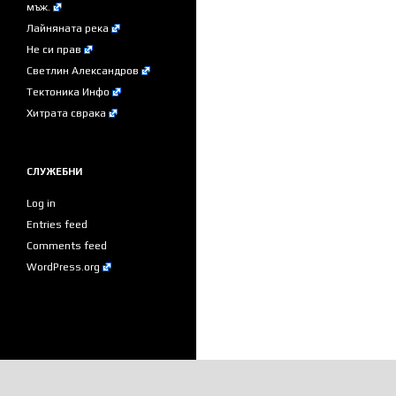
мъж.
Лайняната река
Не си прав
Светлин Александров
Тектоника Инфо
Хитрата сврака
СЛУЖЕБНИ
Log in
Entries feed
Comments feed
WordPress.org