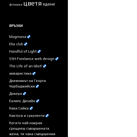
цветя
ядене
флашка
ВРЪЗКИ
blogmasa
Eko club
Handful of Light
SSH Freelance web design
The Life of an Idiot!
акваристика
Дневникът на Георги
Чорбаджийски
Докера
Еклипс Дизайн
Кака Сийка
Кактуси и сукуленти
Когато най-накрая
срещнеш съвършената
жена, тя чака съвършения