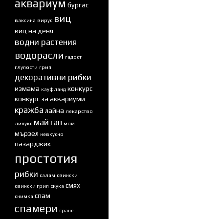
аквариум
бургас
виц
ваксина
вирус
виц на деня
водни растения
водорасли
гадост
глупости
грип
декоративни рибки
измама
конкурс
кауфланд
конкурс за аквариуми
кражба
лайна
лекарство
майтап
линукс
мом
мързел
невкусно
пазарджик
простотия
рибки
салам
свински
смях
свински грип
скука
спам
снимка
спамери
сране