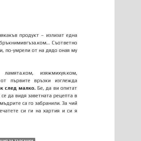
някакъв продукт – излизат една
, бръкнимивгъза.ком… Съответно
, по-умрели от на дядо оная му
амята.ком, изяжмихуя.ком,
 от първите връзки изглежда
к след малко.
Бе, да ви опитат
 се да видя заветната рецепта в
мъдрите са го забранили. За чий
чатете си ги на хартия и си я