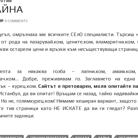
РОТИИ
АЙНА
9 COMMENTS
угъл, омръзнаха ми всичките СЕлО специалисти. Търсиш 
 от рода на пазарувай.ком, цените.ком, яламаритни.ком
кви остарели цени и връзки към несъществуващи страници
епта за някаква гозба – лапни.ком, амам.ком, л
вач.ком… Добре, преживявам го. Заглавието на една
ък – курец.ком.
Сайтът е претоварен, моля опитайте па
станбул, да ви опитат! Връщам се назад, тайно надявайки
. Но не, голямкурец.ком! Нямаме кеширан вариант, защото 
те тия страници като НЕ ИСКАТЕ да ви ги гледат? Разпе
мните задници.