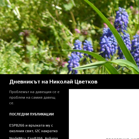
Skip
to
content
Search
Дневникът на Николай Цветков
Проблемът на давещия се е
проблем на самия давещ
се.
ПОСЛЕДНИ ПУБЛИКАЦИИ
ESP8266 и връзката му с
околния свят, I2C накратко
NodeMcu, Esp8266, Arduino