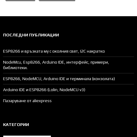
ПОСЛЕДНИ ПУБЛИКАЦИИ
ESP8266 и връзката му с околния свят, I2C накратко
NodeMcu, Esp8266, Arduino IDE, интерфейс, примери,
библиотеки.
ESP8266, NodeMCU, Arduino IDE и терминала (конзолата)
Arduino IDE и ESP8266 (Lolin, NodeMCU v3)
Пазаруване от aliexpress
КАТЕГОРИИ