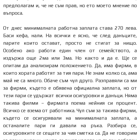
предполагам и, че не съм прав, но ето моето мнение по
въпроса.
От днес минималната работна заплата става 270 лева.
Баси кефа, нали. На всички е ясно, че след данъците,
парите които остават, просто не стигат за нищо.
Особено ако работи един член от семейството, а
издържа още 2ма или 3ма. Но както и да е. Ще се
опитам да анализирам положението. Да, има фирми, в
които хората работят за тия пари. Не знам колко са, ама
май не са много. Обаче съм чул друго. Разправяли са ми
за фирми, където е обявена официална заплата, но от
тези пари се удържат всички осигуровки и данъци. Няма
такива филми – фирмата поема нейния си процент.
Всичко се взема от работника. Чул съм за такива фирми,
където се осигурявали на минималната заплата, а
останалите пари ги давали на ръка. Разбира се,
осигуровките се сещате за чия сметка са. Да не говорим