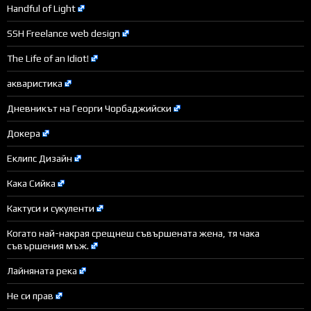
Handful of Light
SSH Freelance web design
The Life of an Idiot!
акваристика
Дневникът на Георги Чорбаджийски
Докера
Еклипс Дизайн
Кака Сийка
Кактуси и сукуленти
Когато най-накрая срещнеш съвършената жена, тя чака
съвършения мъж.
Лайняната река
Не си прав