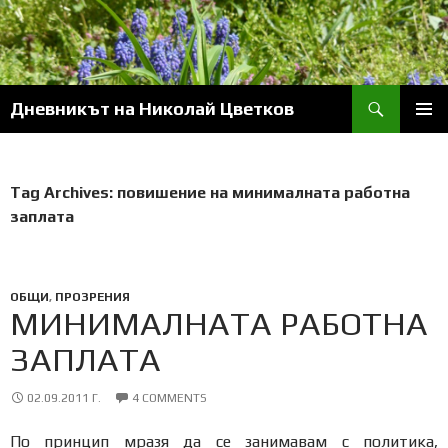
Skip
to
content
Search
Дневникът на Николай Цветков
PRIM
MENU
Tag Archives: повишение на минималната работна
заплата
ОБЩИ
,
ПРОЗРЕНИЯ
МИНИМАЛНАТА РАБОТНА
ЗАПЛАТА
02.09.2011 Г.
4 COMMENTS
По принцип мразя да се занимавам с политика,