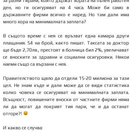
за разни тирани, които държат хората на пълен работен
ден, но ги осигуряват на 4 часа. Може би само в
държавните фирми всичко е наред. Но там дали има
много хора на минималната заплата?
В същото време с нея се връзват една камара други
плащания. 54 на брой, както пишат. Таксата за доктор
ще бъде 2,70лв., престоят в болница бил 2%, увеличават
се вноските за здравни и социални осигуровки. Някои
наеми също са вързани с нея.
Правителството щяло да отдели 15-20 милиона за тази
цел. Не знам къде и дали може да се види статистика
колко човека се осигуряват на минималната заплата.
Всъщност, повишените вноски от частните фирми няма
ли да могат да покрият тия пари, че и да останат
отгоре?!
И какво се случва: