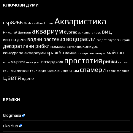
КЛЮЧОВИ ДУМИ
Акваристика
esp8266
flash
kaufland
Linux
аквариум
виц
бургас
Николай Цветков
ваксина
вирус
водорасли
водни растения
виц на деня
гадост
глупости
грип
декоративни рибки
измама
конкурс
кауфланд
кражба
майтап
конкурс за аквариуми
лайна
лекарство
линукс
простотия
рибки
мързел
пазарджик
мом
невкусно
салам
спамери
смях
спам
свински
свински грип
скука
снимка
сране
флашка
цветя
ядене
ВРЪЗКИ
blogmasa
Eko club