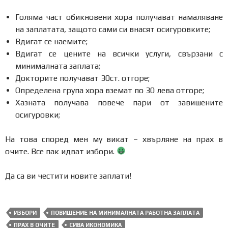
Голяма част обикновени хора получават намаляване
на заплатата, защото сами си внасят осигуровките;
Вдигат се наемите;
Вдигат се цените на всички услуги, свързани с
минималната заплата;
Докторите получават 30ст. отгоре;
Определена група хора вземат по 30 лева отгоре;
Хазната получава повече пари от завишените
осигуровки;
На това според мен му викат – хвърляне на прах в
очите. Все пак идват избори.
Да са ви честити новите заплати!
ИЗБОРИ
ПОВИШЕНИЕ НА МИНИМАЛНАТА РАБОТНА ЗАПЛАТА
ПРАХ В ОЧИТЕ
СИВА ИКОНОМИКА