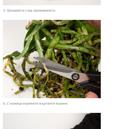
5. Орхидеята след промиването.
6. С ножица изрежете мъртвите корени.