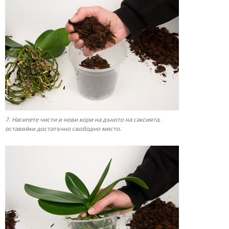
7. Насипете чисти и нови кори на дъното на саксията,
оставяйки достатъчно свободно място.