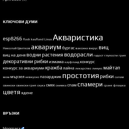
КЛЮЧОВИ ДУМИ
Акваристика
esp8266
flash
kaufland
Linux
аквариум
виц
бургас
Николай Цветков
ваксина
вирус
водорасли
водни растения
виц на деня
гадост
глупости
грип
декоративни рибки
измама
конкурс
кауфланд
кражба
майтап
конкурс за аквариуми
лайна
лекарство
линукс
простотия
рибки
мързел
пазарджик
мом
невкусно
салам
спамери
смях
спам
свински
свински грип
скука
снимка
сране
флашка
цветя
ядене
ВРЪЗКИ
blogmasa