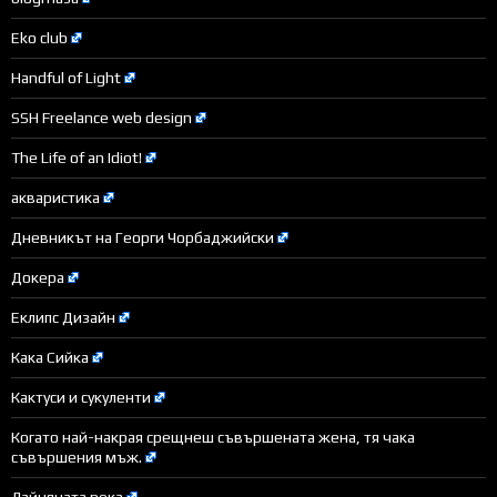
Eko club
Handful of Light
SSH Freelance web design
The Life of an Idiot!
акваристика
Дневникът на Георги Чорбаджийски
Докера
Еклипс Дизайн
Кака Сийка
Кактуси и сукуленти
Когато най-накрая срещнеш съвършената жена, тя чака
съвършения мъж.
Лайняната река