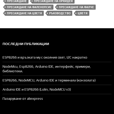
ПРЕСАЖДАНЕ
ПРЕСАЖДАНЕ НА ОРХИДЕЯ
ПРЕСАЖДАНЕ НА ФАЛЕНОПСИС
ПРЕСАЖДАНЕ НА ФАЛЧЕ
ПРЕСАЖДАНЕ НА ЦВЕТЯ
РЪКОВОДСТВО
ЦВЕТЯ
ПОСЛЕДНИ ПУБЛИКАЦИИ
ESP8266 и връзката му с околния свят, I2C накратко
NodeMcu, Esp8266, Arduino IDE, интерфейс, примери,
библиотеки.
ESP8266, NodeMCU, Arduino IDE и терминала (конзолата)
Arduino IDE и ESP8266 (Lolin, NodeMCU v3)
Пазаруване от aliexpress