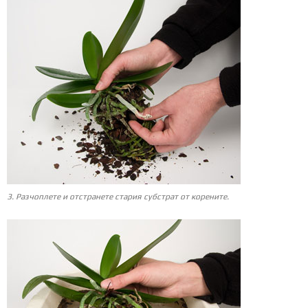
3. Разчоплете и отстранете стария субстрат от корените.