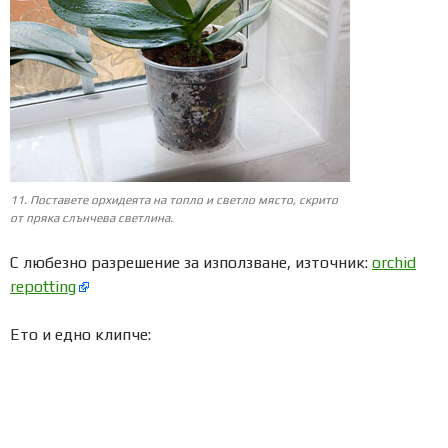
11. Поставете орхидеята на топло и светло място, скрито
от пряка слънчева светлина.
С любезно разрешение за използване, източник:
orchid
repotting
Ето и едно клипче: