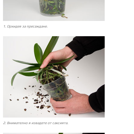
1. Орхидея за пресаждане.
2. Внимателно я извадете от саксията.