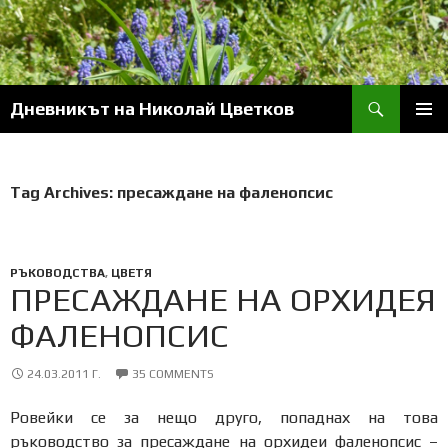
Skip
to
content
Search
Дневникът на Николай Цветков
PRIM
MENU
Tag Archives: пресаждане на фаленопсис
РЪКОВОДСТВА
,
ЦВЕТЯ
ПРЕСАЖДАНЕ НА ОРХИДЕЯ
ФАЛЕНОПСИС
24.03.2011 Г.
35 COMMENTS
Ровейки се за нещо друго, попаднах на това
ръководство за пресаждане на орхидеи фаленопсис –