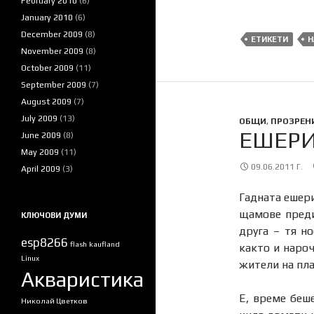
February 2010
(6)
January 2010
(6)
December 2009
(8)
ЕТИКЕТИ
Н
November 2009
(8)
October 2009
(11)
September 2009
(7)
August 2009
(7)
July 2009
(13)
ОБЩИ
,
ПРОЗРЕН
ЕШЕРИ
June 2009
(8)
May 2009
(11)
09.06.2011 Г.
April 2009
(3)
Гадната ешери
щамове преди
КЛЮЧОВИ ДУМИ
друга – тя н
esp8266
flash
kaufland
както и наро
Linux
жители на пла
Акваристика
Е, време беш
Николай Цветков