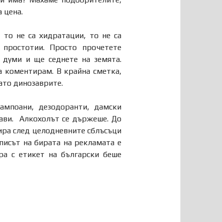
 цена.
 то не са хидратации, то не са
 простотии. Просто прочетете
 думи и ще седнете на земята.
а коментирам. В крайна сметка,
като динозаврите.
ампоани, дезодоранти, дамски
брави. Алкохолът се държеше. До
бира след целодневните сблъсъци
писът на бирата на рекламата е
ра с етикет на български беше