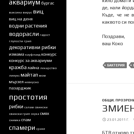
кило домати и
аквариум
бургас
де, нали йорд
виц
ваксина
вирус
Къде, че не 
виц на деня
каквото си по
водни растения
водорасли
гадост
Поздрави,
глупости
грип
ваш Коко
декоративни рибки
измама
конкурс
кауфланд
конкурс за аквариуми
БАКТЕРИЯ
кражба
лайна
лекарство
майтап
линукс
мом
мързел
невкусно
пазарджик
простотия
ОБЩИ
,
ПРОЗРЕН
ЗМИЕ
рибки
салам
свински
смях
свински грип
скука
спам
23.01.2011 Г.
снимка
спамери
сране
БТВ отново тъ