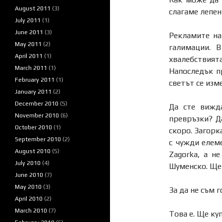
August 2011
(3)
слагаме лепен
July 2011
(1)
June 2011
(3)
Рекламите на
May 2011
(2)
галимации. В
April 2011
(1)
хвалебствия
March 2011
(1)
Напоследък п
February 2011
(1)
светът се изм
January 2011
(2)
December 2010
(5)
Да сте вижда
November 2010
(6)
превръзки? Да
October 2010
(1)
скоро. Загорк
September 2010
(2)
с чужди елем
August 2010
(5)
Zagorka, а н
July 2010
(4)
Шуменско. Ще с
June 2010
(7)
May 2010
(3)
За да не съм 
April 2010
(2)
March 2010
(7)
Това е. Ще ку