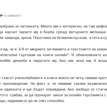
4 COMMENTS
азбраха за читанката. Много ми е интересно, на тия шефо
да харчат парите му в борба срещу вятърните мелници
сле замунда, арена. Посегнаха на безмонитор.ком, а сега и 
е яд, че в 3/4 от медиите заглавията и текстовете на нов
“нелегална търговия на книги онлайн”. И обикновените хо
ееййй, дееееба и пиратите му. Ако им, нека им. А всъщ
е съм от ученолюбивите и книги много не чета, нямам проти
е произведение. Но факт е, че нямаме такава възможно
и адвокати и ще бъдат оправдани. Ако изобщо се стигне
гото трябва, за да прокарат закон за онлайн търговията с
що, надявам се да не спят спокойно.