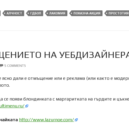
АЛЧНОСТ
ГДБОП
ЛАКОМИЯ
ПОКАЗНА АКЦИЯ
ПРОСТОТИЯ
ЕНИЕТО НА УЕБДИЗАЙНЕР
5 COMMENTS
е ясно дали е отмъщение или е реклама (или както е модерн
рото.
да се появи блондинката с маргаритката на гърдите и цъкн
ltimenu.ru/
чайката
http://www.lazurnoe.com/