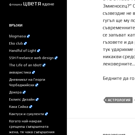
цветя
ядене
флашка
Змиеносец?” С
съзвездие не 
гугъл ще му п
ВРЪЗКИ
съвременните 
се запъват ка
blogmasa
гъзовете и да
Eko club
тук ударихме 
Handful of Light
никакви средс
SSH Freelance web design
лековерните
The Life of an Idiot!
акваристика
Бедните да го
Дневникът на Георги
Чорбаджийски
Докера
Еклипс Дизайн
АСТРОЛОГИЯ
Кака Сийка
Кактуси и сукуленти
Когато най-накрая
срещнеш съвършената
жена, тя чака съвършения