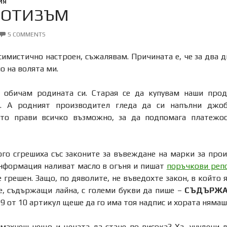
ИЯ
ИОТИЗЪМ
5 COMMENTS
симистично настроен, съжалявам. Причината е, че за два 
 на волята ми.
 обичам родината си. Старая се да купувам наши прод
л. А родният производител гледа да си напълни джоб
то прави всичко възможно, за да подпомага платежос
ого сгрешиха със законите за въвеждане на марки за прои
информация наливат масло в огъня и пишат
поръчкови реп
 грешен. Защо, по дяволите, не въведохте закон, в който я
е, съдържащи лайна, с големи букви да пише –
СЪДЪРЖА
9 от 10 артикул щеше да го има тоя надпис и хората нямаше
махнеш нещо и цената да стане по-висока? Ха, учудени 