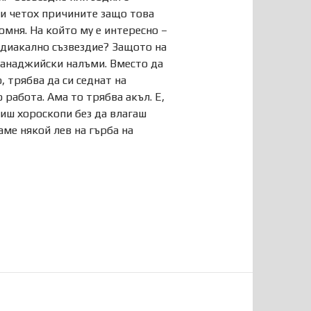
ини четох причините защо това
омня. На който му е интересно –
 зодиакално съзвездие? Защото на
банаджийски налъми. Вместо да
 трябва да си седнат на
 работа. Ама то трябва акъл. Е,
виш хороскопи без да влагаш
аме някой лев на гърба на