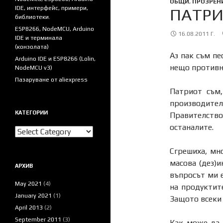
ОБЩИ
,
ПРОЗРЕН
IDE, интерфейс, примери,
ПАТР
библиотеки.
ESP8266, NodeMCU, Arduino
16.08.2011 Г.
IDE и терминала
(конзолата)
Аз пак съм пе
Arduino IDE и ESP8266 (Lolin,
нещо противно
NodeMCU v3)
Пазаруване от aliexpress
Патриот съм,
производите
КАТЕГОРИИ
Правителство
останалите.
Категории
Сгрешиха, мн
масова (дез)
АРХИВ
въпросът ми е
May 2021
(4)
на продуктит
January 2021
(1)
Защото всеки 
April 2013
(2)
September 2011
(3)
Как може да 