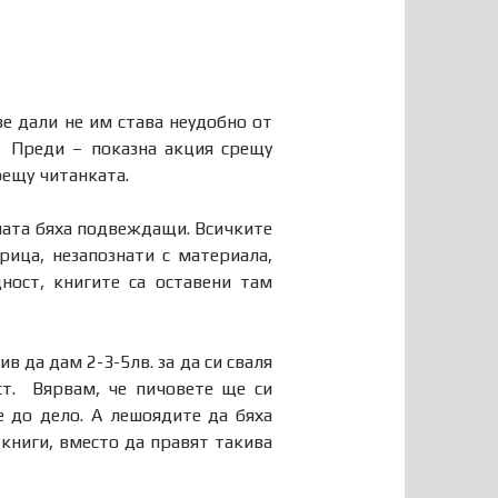
ве дали не им става неудобно от
. Преди – показна акция срещу
срещу читанката.
ината бяха подвеждащи. Всичките
рица, незапознати с материала,
ност, книгите са оставени там
в да дам 2-3-5лв. за да си сваля
ст. Вярвам, че пичовете ще си
 до дело. А лешоядите да бяха
 книги, вместо да правят такива