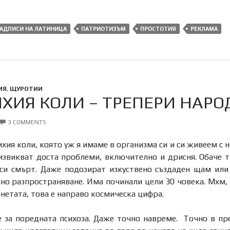
АДПИСИ НА ЛАТИНИЦА
ПАТРИОТИЗЪМ
ПРОСТОТИЯ
РЕКЛАМА
ИЯ
,
ЩУРОТИИ
ХИЯ КОЛИ – ТРЕПЕРИ НАРО
3 COMMENTS
хия коли, която уж я имаме в организма си и си живеем с н
звикват доста проблеми, включително и дрисня. Обаче т
оси смърт. Даже подозират изкуствено създаден щам или
чно разпространяване. Има починали цели 30 човека. Мхм,
нетата, това е направо космическа цифра.
е за поредната психоза. Даже точно навреме. Точно в пре