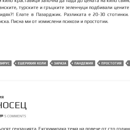
 кило краставици започна да пада до цената на кило свинс
анските, турските и гръцките зеленчуци подбивали ценит
видях?! Елате в Пазарджик. Разликата е 20-30 стотинки.
иска. Писна ми от измислени психози и простотии.
ВИРУС
ЕШЕРИХИЯ КОЛИ
ЗАРАЗА
ПАНДЕМИЯ
ПРОСТОТИЯ
ИЯ
НОСЕЦ
5 COMMENTS
рсят сензацията. Ексхумираха тема на повече от сто години