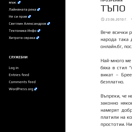
ПРОЗРЕНИЯ
мъж.
ТЪПО
Лайняната река
Не си прав
23.06.2010 Г.
Светлин Александров
Тектоника Инфо
Вече всички р
Хитрата сврака
народа така 
онлайн.бг, по
СЛУЖЕБНИ
Най-много ме 
бяха в стил 
Log in
викат – Брее
Entries feed
безплатно.
Comments feed
WordPress.org
Въпреки, че н
законно няко
намерят добр
платили на ко
простотии. Ни