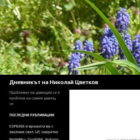
Skip
to
content
Search
Дневникът на Николай Цветков
Проблемът на давещия се е
проблем на самия давещ
се.
ПОСЛЕДНИ ПУБЛИКАЦИИ
ESP8266 и връзката му с
околния свят, I2C накратко
NodeMcu, Esp8266, Arduino