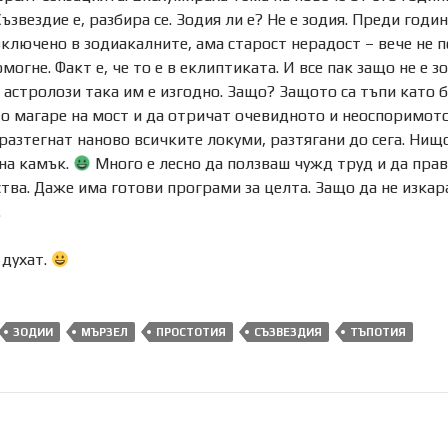
ъзвездие е, разбира се. Зодия ли е? Не е зодия. Преди год
включено в зодиакалните, ама старост нерадост – вече не п
омогне. Факт е, че то е в еклиптиката. И все пак защо не е
астролози така им е изгодно. Защо? Защото са тъпи като 
то магаре на мост и да отричат очевидното и неоспоримото,
 разтегнат наново всичките локуми, разтягани до сега. Нищо
на камък.
Много е лесно да ползваш чужд труд и да пра
тва. Даже има готови програми за целта. Защо да не изкар
…
 духат.
ЗОДИИ
МЪРЗЕЛ
ПРОСТОТИЯ
СЪЗВЕЗДИЯ
ТЪПОТИЯ