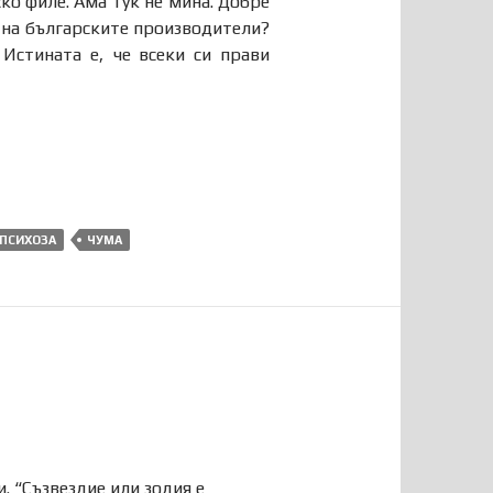
ко филе. Ама тук не мина. Добре
е на българските производители?
 Истината е, че всеки си прави
ПСИХОЗА
ЧУМА
. “Съзвездие или зодия е