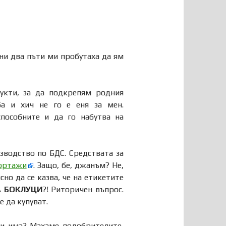
дни два пъти ми пробутаха да ям
укти, за да подкрепям родния
а и хич не го е еня за мен.
пособните и да го набутва на
зводство по БДС. Средствата за
ортажи
. Защо, бе, джанъм? Не,
сно да се казва, че на етикетите
 БОКЛУЦИ
?! Риторичен въпрос.
 да купуват.
ли има? Махаме подобрителите,