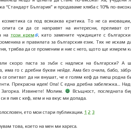
ка “Стандарт България” и продаваме хляба с 10% по-висока
 козметика са под всякаква критика. То не са иновации,
 опита си да се направят на интересни, преливат от
та на
този крем
, като замените чуждиците с български
ромениха и правилата за българския език. Тях не искам д
еня, трябва да се променим и ние с него, щото ще измрем 
ли скоро паста за зъби с надписи на български? А ш
, има го с дребни букви нейде. Ама без очила, бабо, зá
а се опитват да ни внушат, че е голям кеф да пиеш родна 
енти. Прекрасна идея! Опа! С една дребна забележка… Над
е Загорка. Извинете! Молим.
Всъщност, последната би
и я пия с кеф, хем и на вкус ми допада.
голословен, ето мои стари публикации.
1
2
3
пувам това, което на мен ми хареса.