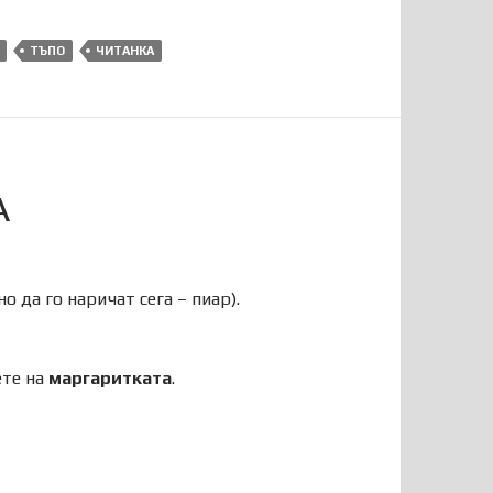
ТЪПО
ЧИТАНКА
А
о да го наричат сега – пиар).
ете на
маргаритката
.