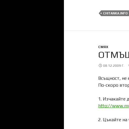
CHITANKA.INFO
СМЯХ
ОТМЪЩ
08.12.2009 Г.
Всъщност, не 
По-скоро вто
1. Изчакайте 
http://www.mu
2. Цъкайте на