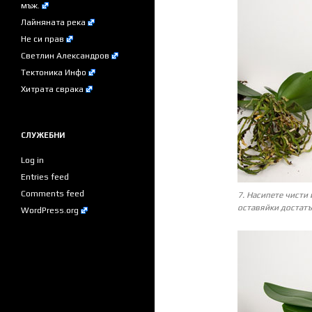
мъж.
Лайняната река
Не си прав
Светлин Александров
Тектоника Инфо
Хитрата сврака
СЛУЖЕБНИ
Log in
Entries feed
Comments feed
7. Насипете чисти 
оставяйки достат
WordPress.org