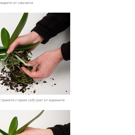
вадете от саксията.
странете стария субстрат от корените.