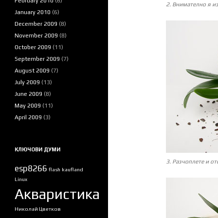
February 2010
(6)
2. Внимателно я из
January 2010
(6)
December 2009
(8)
November 2009
(8)
October 2009
(11)
September 2009
(7)
August 2009
(7)
July 2009
(13)
June 2009
(8)
May 2009
(11)
April 2009
(3)
КЛЮЧОВИ ДУМИ
3. Разчоплете и от
esp8266
flash
kaufland
Linux
Акваристика
Николай Цветков