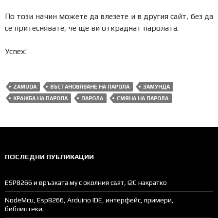
По този начин можете да влезете и в другия сайт, без да
се притеснявате, че ще ви откраднат паролата.
Успех!
ZAMUDA
ВЪСТАНОВЯВАНЕ НА ПАРОЛА
ЗАМУНДА
КРАЖБА НА ПАРОЛА
ПАРОЛА
СМЯНА НА ПАРОЛА
ПОСЛЕДНИ ПУБЛИКАЦИИ
ESP8266 и връзката му с околния свят, I2C накратко
NodeMcu, Esp8266, Arduino IDE, интерфейс, примери,
библиотеки.