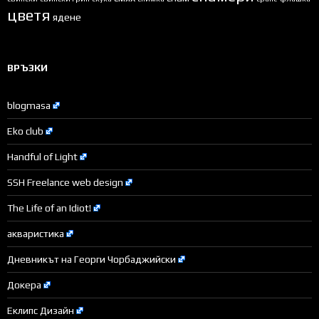
цветя
ядене
ВРЪЗКИ
blogmasa
Eko club
Handful of Light
SSH Freelance web design
The Life of an Idiot!
акваристика
Дневникът на Георги Чорбаджийски
Докера
Еклипс Дизайн