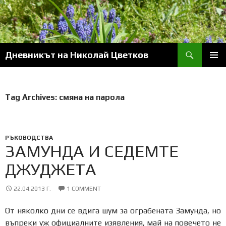
Skip
to
content
Search
Дневникът на Николай Цветков
PRIM
MENU
Tag Archives: смяна на парола
РЪКОВОДСТВА
ЗАМУНДА И СЕДЕМТЕ
ДЖУДЖЕТА
22.04.2013 Г.
1 COMMENT
От няколко дни се вдига шум за ограбената Замунда, но
въпреки уж официалните изявления, май на повечето не