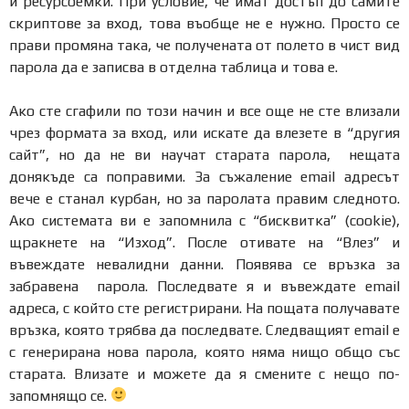
и ресурсоемки. При условие, че имат достъп до самите
скриптове за вход, това въобще не е нужно. Просто се
прави промяна така, че получената от полето в чист вид
парола да е записва в отделна таблица и това е.
Ако сте сгафили по този начин и все още не сте влизали
чрез формата за вход, или искате да влезете в “другия
сайт”, но да не ви научат старата парола, нещата
донякъде са поправими. За съжаление email адресът
вече е станал курбан, но за паролата правим следното.
Ако системата ви е запомнила с “бисквитка” (cookie),
щракнете на “Изход”. После отивате на “Влез” и
въвеждате невалидни данни. Появява се връзка за
забравена парола. Последвате я и въвеждате email
адреса, с който сте регистрирани. На пощата получавате
връзка, която трябва да последвате. Следващият email е
с генерирана нова парола, която няма нищо общо със
старата. Влизате и можете да я смените с нещо по-
запомнящо се.