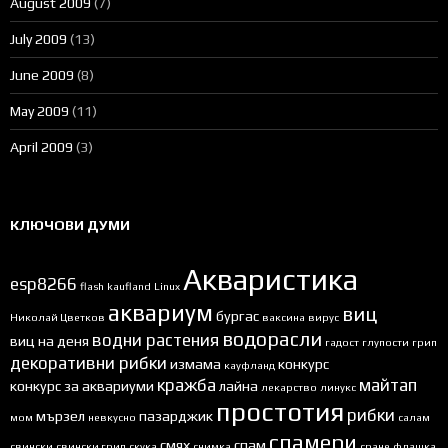
August 2009
(7)
July 2009
(13)
June 2009
(8)
May 2009
(11)
April 2009
(3)
КЛЮЧОВИ ДУМИ
Акваристика
esp8266
flash
kaufland
Linux
аквариум
виц
бургас
Николай Цветков
ваксина
вирус
водорасли
водни растения
виц на деня
гадост
глупости
грип
декоративни рибки
измама
конкурс
кауфланд
кражба
майтап
конкурс за аквариуми
лайна
лекарство
линукс
простотия
рибки
мързел
пазарджик
мом
невкусно
салам
спамери
смях
спам
свински
свински грип
скука
снимка
сране
флашка