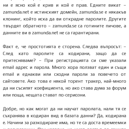
ни е ясно кой е крив и кой е прав. Едните викат –
zamunda.net е истинският домейн, zamunda.se е някакъв
клонинг, който иска да ви открадне паролите. Другите
твърдят обратното – zamunda.se са готините пичове, а
данните ви в zamunda.net не са гарантирани.
Факт е, че простотията е сторена. Следва въпросът: –
След като паролите са кодирани, защо да се
притесняваме? – При регистрацията си сме указали
email адрес и парола. Много хора ползват един и същи
email и еднакви или сходни пароли за повечето от
сайтовете. Ако това е някой торент тракер, най-много
да ни съсипят коефициента, но ако става дума за форум
или поща, нещата стават по-сериозни.
Добре, но как могат да ни научат паролата, нали тя се
съхранява в кодиран вид в базата данни? Да, кодирана
е. Начини за разкодиране има, но те са доста времеемки