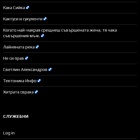
Кака Сийка
Кактуси и сукуленти
Когато най-накрая срещнеш съвършената жена, тя чака
съвършения мъж.
Лайняната река
Не си прав
Светлин Александров
Тектоника Инфо
Хитрата сврака
СЛУЖЕБНИ
Log in