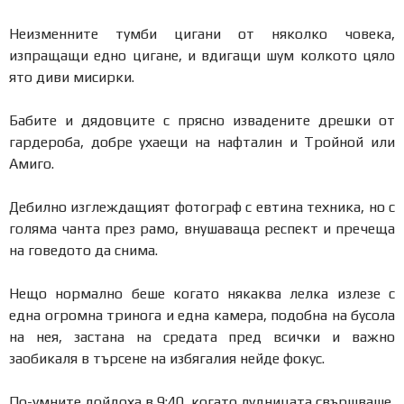
Неизменните тумби цигани от няколко човека,
изпращащи едно цигане, и вдигащи шум колкото цяло
ято диви мисирки.
Бабите и дядовците с прясно извадените дрешки от
гардероба, добре ухаещи на нафталин и Тройной или
Амиго.
Дебилно изглеждащият фотограф с евтина техника, но с
голяма чанта през рамо, внушаваща респект и пречеща
на говедото да снима.
Нещо нормално беше когато някаква лелка излезе с
една огромна тринога и една камера, подобна на бусола
на нея, застана на средата пред всички и важно
заобикаля в търсене на избягалия нейде фокус.
По-умните дойдоха в 9:40, когато лудницата свършваше,