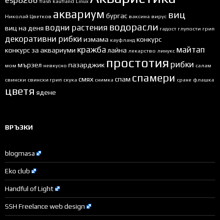
flash
kaufland
Linux
аквариум
виц
бургас
Николай Цветков
ваксина
вирус
водорасли
водни растения
виц на деня
гадост
глупости
грип
декоративни рибки
измама
конкурс
кауфланд
кражба
майтап
конкурс за аквариуми
лайна
лекарство
линукс
простотия
рибки
мързел
пазарджик
мом
невкусно
салам
спамери
смях
спам
свински
свински грип
скука
снимка
сране
флашка
цветя
ядене
ВРЪЗКИ
blogmasa
Eko club
Handful of Light
SSH Freelance web design