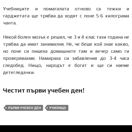
Учебниците и помагалата отново са тежки и
гарджетата ще трябва да ходят с поне 5-6 килограма
чанта.
Някой болен мозък е решил, че 3 и 4 клас тази година не
трябва да имат занималня. Не, че беше кой знае какво,
но поне си пишеха домашните там и вечер само ги
проверявахме. Намираха си забавления до 3-4 часа
следобед. Нищо, народът е богат и ще си наеме
детегледачки.
Честит първи учебен ден!
ПЪРВИ УЧЕБЕН ДЕН
УЧИЛИЩЕ