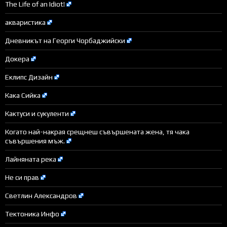
The Life of an Idiot!
акваристика
Дневникът на Георги Чорбаджийски
Докера
Еклипс Дизайн
Кака Сийка
Кактуси и сукуленти
Когато най-накрая срещнеш съвършената жена, тя чака
съвършения мъж.
Лайняната река
Не си прав
Светлин Александров
Тектоника Инфо