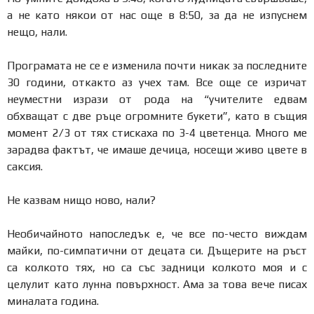
а не като някои от нас още в 8:50, за да не изпуснем
нещо, нали.
Програмата не се е изменила почти никак за последните
30 години, откакто аз учех там. Все още се изричат
неуместни изрази от рода на “учителите едвам
обхващат с две ръце огромните букети”, като в същия
момент 2/3 от тях стискаха по 3-4 цветенца. Много ме
зарадва фактът, че имаше дечица, носещи живо цвете в
саксия.
Не казвам нищо ново, нали?
Необичайното напоследък е, че все по-често виждам
майки, по-симпатични от децата си. Дъщерите на ръст
са колкото тях, но са със задници колкото моя и с
целулит като лунна повърхност. Ама за това вече писах
миналата година.