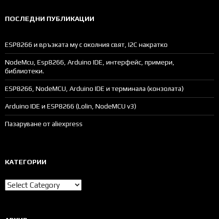
ПОСЛЕДНИ ПУБЛИКАЦИИ
ESP8266 и връзката му с околния свят, I2C накратко
NodeMcu, Esp8266, Arduino IDE, интерфейс, примери,
библиотеки.
ESP8266, NodeMCU, Arduino IDE и терминала (конзолата)
Arduino IDE и ESP8266 (Lolin, NodeMCU v3)
Пазаруване от aliexpress
КАТЕГОРИИ
Категории