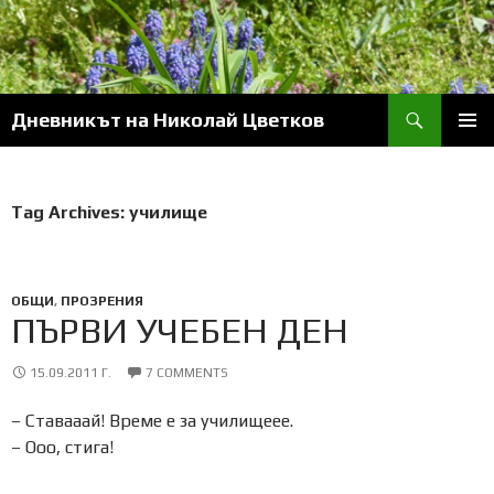
Skip
to
content
Search
Дневникът на Николай Цветков
PRIM
MENU
Tag Archives: училище
ОБЩИ
,
ПРОЗРЕНИЯ
ПЪРВИ УЧЕБЕН ДЕН
15.09.2011 Г.
7 COMMENTS
– Ставааай! Време е за училищеее.
– Ооо, стига!