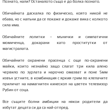
Познато, нали? Останалото също е до болка познато.
Обичайната даскалка по физическо, която никой не
ебава, но с напъни да се покаже и докаже вика с колкото
сила има.
Обичайните лолитки – мънички и симпатични
момиченца, докарани като проститутки от
магистралата.
Обичайните охранени прасенца с още по-охранени
майки, които незнайно защо слагат три кила алено
червило по зурлата и нарочно омазват и поне 5мм
извън устните, в комбинация с яркия грим по клепачите
приличат на намагнитен кинескоп на цветен телевизор
Рубин от соца.
Все същите болни амбиции на някои родители да
избутат децата си да са най-отпред.