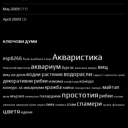
May 2009
(11)
April 2009
(3)
КЛЮЧОВИ ДУМИ
Акваристика
esp8266
flash
kaufland
Linux
аквариум
виц
бургас
Николай Цветков
ваксина
вирус
водорасли
водни растения
виц на деня
гадост
глупости
грип
декоративни рибки
измама
конкурс
кауфланд
кражба
майтап
конкурс за аквариуми
лайна
лекарство
линукс
простотия
рибки
мързел
пазарджик
мом
невкусно
салам
спамери
смях
спам
свински
свински грип
скука
снимка
сране
флашка
цветя
ядене