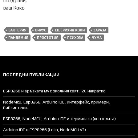
Поздрави,
ваш Коко
БАКТЕРИЯ
ВИРУС
ЕШЕРИХИЯ КОЛИ
ЗАРАЗА
ПАНДЕМИЯ
ПРОСТОТИЯ
ПСИХОЗА
ЧУМА
ПОСЛЕДНИ ПУБЛИКАЦИИ
ESP8266 и връзката му с околния свят, I2C накратко
NodeMcu, Esp8266, Arduino IDE, интерфейс, примери,
библиотеки.
ESP8266, NodeMCU, Arduino IDE и терминала (конзолата)
Arduino IDE и ESP8266 (Lolin, NodeMCU v3)