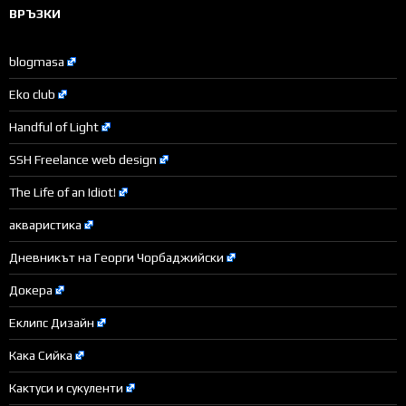
ВРЪЗКИ
blogmasa
Eko club
Handful of Light
SSH Freelance web design
The Life of an Idiot!
акваристика
Дневникът на Георги Чорбаджийски
Докера
Еклипс Дизайн
Кака Сийка
Кактуси и сукуленти