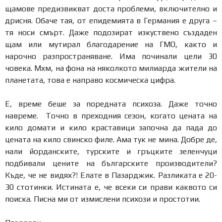
щамове предизвикват доста проблеми, включително и
дрисня. Обаче тая, от епидемията в Германия е друга –
тя носи смърт. Даже подозират изкуствено създаден
щам или мутирал благодарение на ГМО, както и
нарочно разпространяване. Има починали цели 30
човека. Мхм, на фона на няколкото милиарда жители на
планетата, това е направо космическа цифра.
Е, време беше за поредната психоза. Даже точно
навреме. Точно в преходния сезон, когато цената на
кило домати и кило краставици започна да пада до
цената на кило свинско филе. Ама тук не мина. Добре де,
нали йорданските, турските и гръцките зеленчуци
подбивали цените на българските производители?
Къде, че не видях?! Елате в Пазарджик. Разликата е 20-
30 стотинки. Истината е, че всеки си прави каквото си
поиска. Писна ми от измислени психози и простотии.