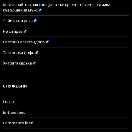
Когато най-накрая срещнеш съвършената жена, тя чака
съвършения мъж.
Лайняната река
Не си прав
Светлин Александров
Тектоника Инфо
Хитрата сврака
СЛУЖЕБНИ
Log in
Entries feed
Comments feed