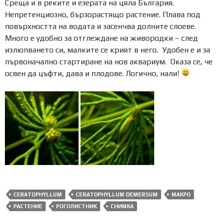
Среща и в реките и езерата на цяла България.
Непретенциозно, бързорастящо растение. Плава под
повърхността на водата и засенчва долните слоеве.
Много е удобно за отглеждане на живородки – след
излюпването си, малките се крият в него. Удобен е и за
първоначално стартиране на нов аквариум. Оказа се, че
освен да цъфти, дава и плодове. Логично, нали!
CERATOPHYLLUM
CERATOPHYLLUM DEMERSUM
МАКРО
РАСТЕНИЕ
РОГОЛИСТНИК
СНИМКА