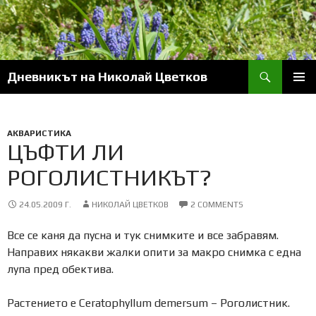
Skip
to
content
Search
Дневникът на Николай Цветков
PRIM
MENU
АКВАРИСТИКА
ЦЪФТИ ЛИ
РОГОЛИСТНИКЪТ?
24.05.2009 Г.
НИКОЛАЙ ЦВЕТКОВ
2 COMMENTS
Все се каня да пусна и тук снимките и все забравям.
Направих някакви жалки опити за макро снимка с една
лупа пред обектива.
Растението е Ceratophyllum demersum – Роголистник.