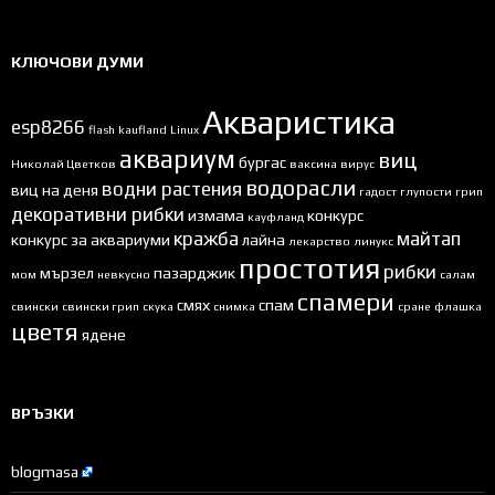
КЛЮЧОВИ ДУМИ
Акваристика
esp8266
flash
kaufland
Linux
аквариум
виц
бургас
Николай Цветков
ваксина
вирус
водорасли
водни растения
виц на деня
гадост
глупости
грип
декоративни рибки
измама
конкурс
кауфланд
кражба
майтап
конкурс за аквариуми
лайна
лекарство
линукс
простотия
рибки
мързел
пазарджик
мом
невкусно
салам
спамери
смях
спам
свински
свински грип
скука
снимка
сране
флашка
цветя
ядене
ВРЪЗКИ
blogmasa