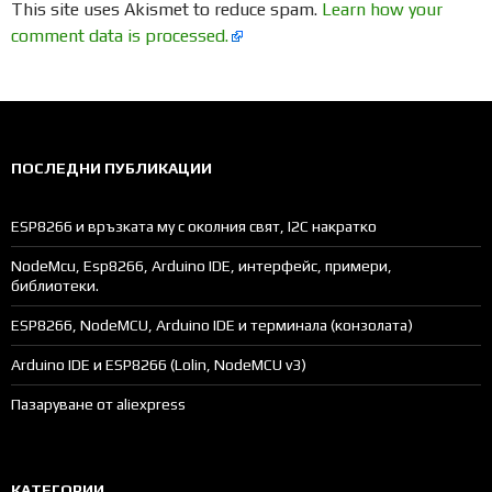
This site uses Akismet to reduce spam.
Learn how your
comment data is processed.
ПОСЛЕДНИ ПУБЛИКАЦИИ
ESP8266 и връзката му с околния свят, I2C накратко
NodeMcu, Esp8266, Arduino IDE, интерфейс, примери,
библиотеки.
ESP8266, NodeMCU, Arduino IDE и терминала (конзолата)
Arduino IDE и ESP8266 (Lolin, NodeMCU v3)
Пазаруване от aliexpress
КАТЕГОРИИ