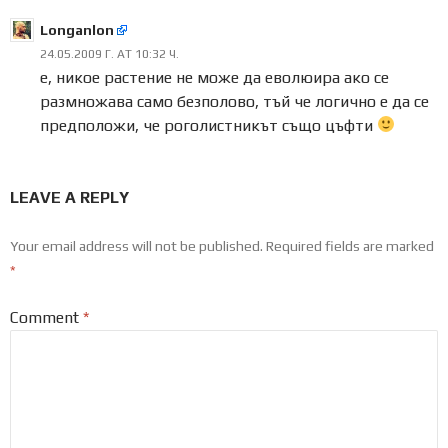
Longanlon
24.05.2009 Г. AT 10:32 Ч.
e, никое растение не може да еволюира ако се
размножава само безполово, тъй че логично е да се
предположи, че роголистникът също цъфти
LEAVE A REPLY
Your email address will not be published.
Required fields are marked
*
Comment
*