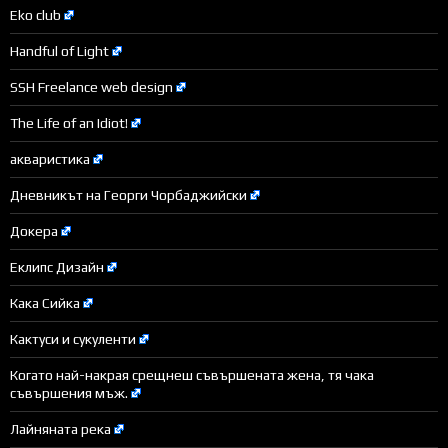
Eko club
Handful of Light
SSH Freelance web design
The Life of an Idiot!
акваристика
Дневникът на Георги Чорбаджийски
Докера
Еклипс Дизайн
Кака Сийка
Кактуси и сукуленти
Когато най-накрая срещнеш съвършената жена, тя чака
съвършения мъж.
Лайняната река