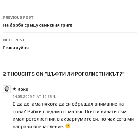
Post
PREVIOUS POST
navigation
На борба срещу свинския грип!
NEXT POST
Гъша хуйня
2 THOUGHTS ON “ЦЪФТИ ЛИ РОГОЛИСТНИКЪТ?”
Коко
24.05.2009 Г. AT 10:36 Ч.
Е да де, ама някога да си обръщал внимание на
това? Рибки гледам от малък. Почти винаги съм
имал роголистник в аквариумите си, но чак сега ми
направи впечатление.