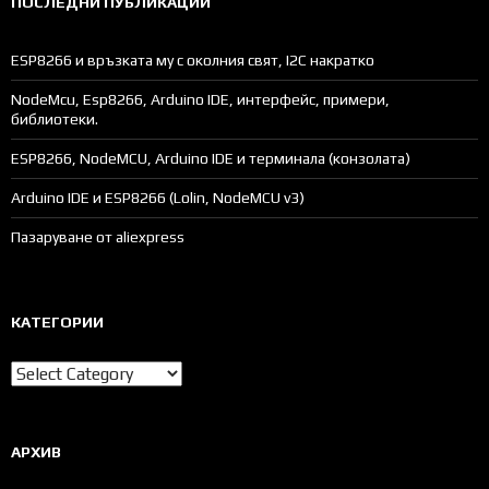
ПОСЛЕДНИ ПУБЛИКАЦИИ
ESP8266 и връзката му с околния свят, I2C накратко
NodeMcu, Esp8266, Arduino IDE, интерфейс, примери,
библиотеки.
ESP8266, NodeMCU, Arduino IDE и терминала (конзолата)
Arduino IDE и ESP8266 (Lolin, NodeMCU v3)
Пазаруване от aliexpress
КАТЕГОРИИ
Категории
АРХИВ