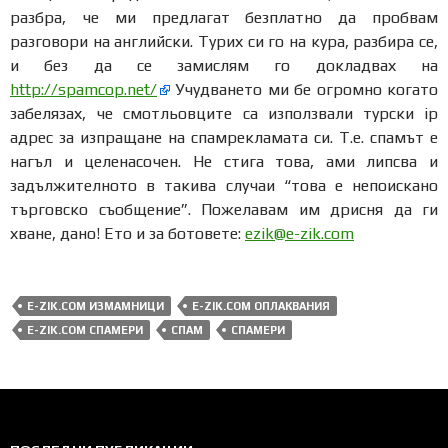
разбра, че ми предлагат безплатно да пробвам
разговори на английски. Турих си го на кура, разбира се,
и без да се замислям го докладвах на
http://spamcop.net/
Учудването ми бе огромно когато
забелязах, че смотльовците са използвали турски ip
адрес за изпращане на спамрекламата си. Т.е. спамът е
нагъл и целенасочен. Не стига това, ами липсва и
задължителното в такива случаи “това е непоискано
търговско съобщение”. Пожелавам им дрисня да ги
хване, дано! Ето и за ботовете:
ezik@e-zik.com
E-ZIK.COM ИЗМАМНИЦИ
E-ZIK.COM ОПЛАКВАНИЯ
E-ZIK.COM СПАМЕРИ
СПАМ
СПАМЕРИ