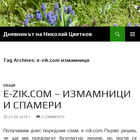
Skip
to
content
Search
Дневникът на Николай Цветков
PRIM
MENU
Tag Archives: e-zik.com измамници
ОБЩИ
E-ZIK.COM – ИЗМАМНИЦИ
И СПАМЕРИ
21.08.2010 Г.
2 COMMENTS
Получавам днес поредния спам. e-zik.com Първо реших,
че ще ми предлагат безплатно лизане, но после се