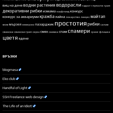
водорасли
водни растения
виц на деня
гадост
глупости
грип
декоративни рибки
измама
конкурс
кауфланд
кражба
майтап
конкурс за аквариуми
лайна
лекарство
линукс
простотия
рибки
мързел
пазарджик
мом
невкусно
салам
спамери
смях
спам
свински
свински грип
скука
снимка
сране
флашка
цветя
ядене
ВРЪЗКИ
blogmasa
Eko club
Handful of Light
SSH Freelance web design
The Life of an Idiot!