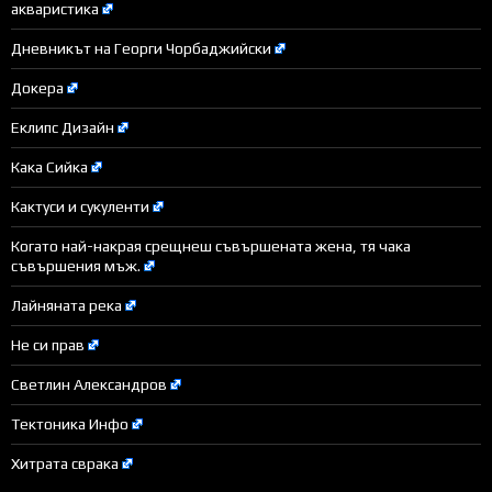
акваристика
Дневникът на Георги Чорбаджийски
Докера
Еклипс Дизайн
Кака Сийка
Кактуси и сукуленти
Когато най-накрая срещнеш съвършената жена, тя чака
съвършения мъж.
Лайняната река
Не си прав
Светлин Александров
Тектоника Инфо
Хитрата сврака