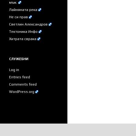
мъж.
Лайняната река
Не си прав
Светлин Александров
Тектоника Инфо
Хитрата сврака
СЛУЖЕБНИ
Log in
Entries feed
Comments feed
WordPress.org