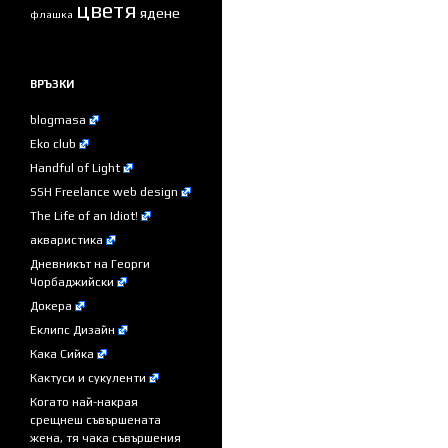
цветя
ядене
флашка
ВРЪЗКИ
blogmasa
Eko club
Handful of Light
SSH Freelance web design
The Life of an Idiot!
акваристика
Дневникът на Георги
Чорбаджийски
Докера
Еклипс Дизайн
Кака Сийка
Кактуси и сукуленти
Когато най-накрая
срещнеш съвършената
жена, тя чака съвършения