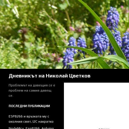
Skip
to
content
Search
Дневникът на Николай Цветков
Проблемът на давещия се е
проблем на самия давещ
се.
ПОСЛЕДНИ ПУБЛИКАЦИИ
ESP8266 и връзката му с
околния свят, I2C накратко
NodeMcu, Esp8266, Arduino