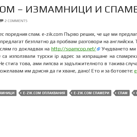
.COM – ИЗМАМНИЦИ И СПАМ
2 COMMENTS
с поредния спам. e-zik.com Първо реших, че ще ми предлага
 предлагат безплатно да пробвам разговори на английски. Ту
ислям го докладвах на
http://spamcop.net/
Учудването ми 
са използвали турски ip адрес за изпращане на спамрекл
Не стига това, ами липсва и задължителното в такива случ
ожелавам им дрисня да ги хване, дано! Ето и за ботовете:
e
МАМНИЦИ
E-ZIK.COM ОПЛАКВАНИЯ
E-ZIK.COM СПАМЕРИ
СПАМ