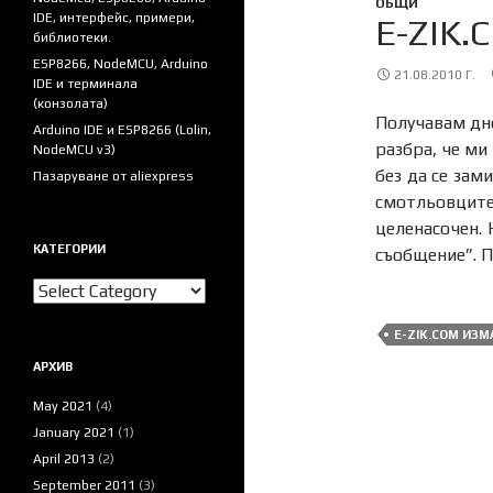
ОБЩИ
IDE, интерфейс, примери,
E-ZIK
библиотеки.
ESP8266, NodeMCU, Arduino
21.08.2010 Г.
IDE и терминала
(конзолата)
Получавам дне
Arduino IDE и ESP8266 (Lolin,
разбра, че ми
NodeMCU v3)
без да се зам
Пазаруване от aliexpress
смотльовците 
целенасочен. 
КАТЕГОРИИ
съобщение”. П
Категории
E-ZIK.COM ИЗ
АРХИВ
May 2021
(4)
January 2021
(1)
April 2013
(2)
September 2011
(3)