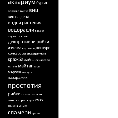
аквариум
бургас
виц
ваксина
вирус
виц на деня
водни растения
водорасли
гадост
глупости
грип
декоративни рибки
измама
конкурс
кауфланд
конкурс за аквариуми
кражба
лайна
лекарство
майтап
линукс
мом
мързел
невкусно
пазарджик
простотия
рибки
салам
свински
смях
свински грип
скука
спам
снимка
спамери
сране