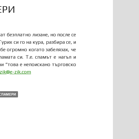
ЕРИ
т безплатно лизане, но после се
рих си го на кура, разбира се, и
бе огромно когато забелязах, че
амата си. Т.е. спамът е нагъл и
аи “това е непоискано търговско
zik@e-zik.com
СПАМЕРИ