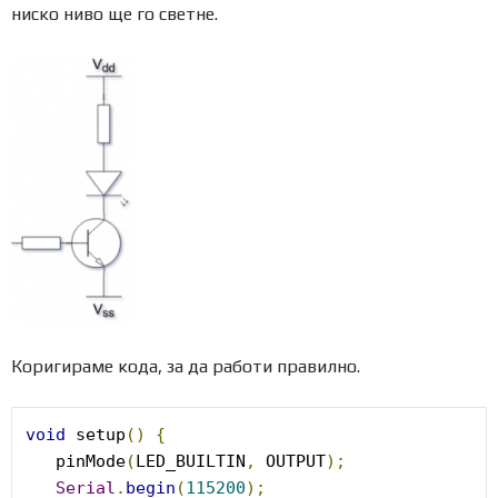
ниско ниво ще го светне.
Коригираме кода, за да работи правилно.
void
 setup
()
{
   pinMode
(
LED_BUILTIN
,
 OUTPUT
);
Serial
.
begin
(
115200
);