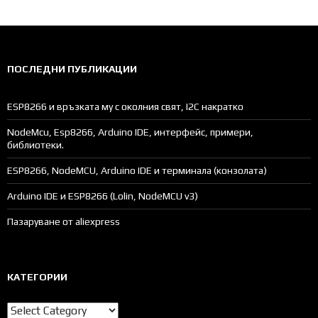
ПОСЛЕДНИ ПУБЛИКАЦИИ
ESP8266 и връзката му с околния свят, I2C накратко
NodeMcu, Esp8266, Arduino IDE, интерфейс, примери,
библиотеки.
ESP8266, NodeMCU, Arduino IDE и терминала (конзолата)
Arduino IDE и ESP8266 (Lolin, NodeMCU v3)
Пазаруване от aliexpress
КАТЕГОРИИ
Категории