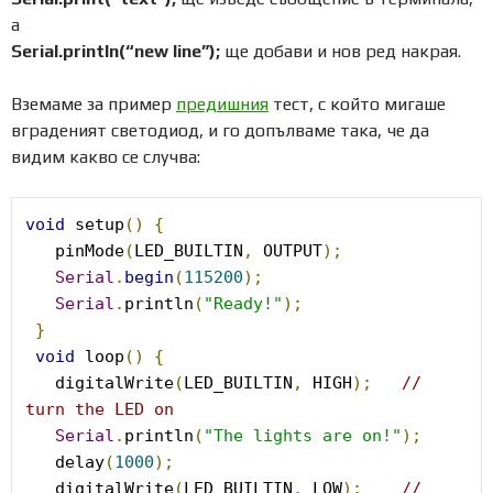
а
Serial.println(“new line”);
ще добави и нов ред накрая.
Вземаме за пример
предишния
тест, с който мигаше
вграденият светодиод, и го допълваме така, че да
видим какво се случва:
void
 setup
()
{
   pinMode
(
LED_BUILTIN
,
 OUTPUT
);
Serial
.
begin
(
115200
);
Serial
.
println
(
"Ready!"
);
}
void
 loop
()
{
   digitalWrite
(
LED_BUILTIN
,
 HIGH
);
// 
turn the LED on
Serial
.
println
(
"The lights are on!"
);
   delay
(
1000
);
   digitalWrite
(
LED_BUILTIN
,
 LOW
);
// 