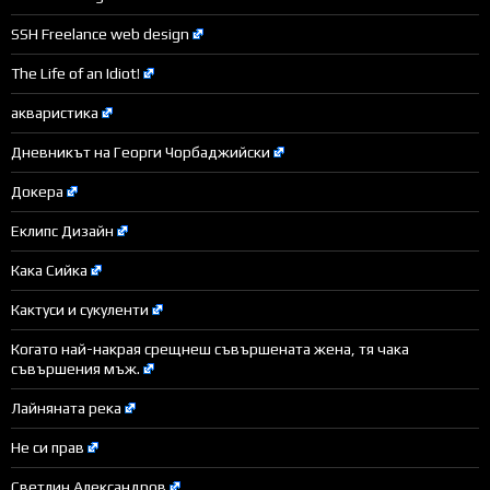
SSH Freelance web design
The Life of an Idiot!
акваристика
Дневникът на Георги Чорбаджийски
Докера
Еклипс Дизайн
Кака Сийка
Кактуси и сукуленти
Когато най-накрая срещнеш съвършената жена, тя чака
съвършения мъж.
Лайняната река
Не си прав
Светлин Александров