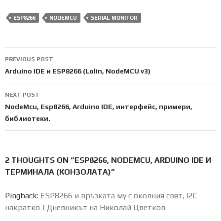
ESP8266
NODEMCU
SERIAL MONITOR
Post
PREVIOUS POST
navigation
Arduino IDE и ESP8266 (Lolin, NodeMCU v3)
NEXT POST
NodeMcu, Esp8266, Arduino IDE, интерфейс, примери,
библиотеки.
2 THOUGHTS ON “ESP8266, NODEMCU, ARDUINO IDE И
ТЕРМИНАЛА (КОНЗОЛАТА)”
Pingback:
ESP8266 и връзката му с околния свят, I2C
накратко | Дневникът на Николай Цветков