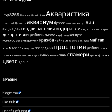
КЛЮЧОВИ ДУМИ
Акваристика
esp8266
flash
kaufland
Linux
аквариум
виц
бургас
Николай Цветков
ваксина
вирус
водорасли
водни растения
виц на деня
гадост
глупости
грип
декоративни рибки
измама
конкурс
кауфланд
кражба
майтап
конкурс за аквариуми
лайна
лекарство
линукс
простотия
рибки
мързел
пазарджик
мом
невкусно
салам
спамери
смях
спам
свински
свински грип
скука
снимка
сране
флашка
цветя
ядене
ВРЪЗКИ
blogmasa
Eko club
Handful of Light