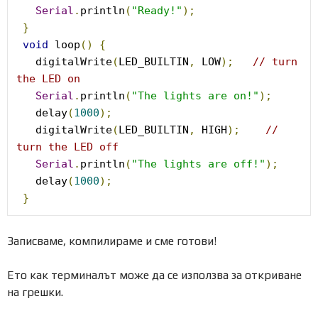
Serial
.
println
(
"Ready!"
);
}
void
 loop
()
{
   digitalWrite
(
LED_BUILTIN
,
 LOW
);
// turn 
the LED on
Serial
.
println
(
"The lights are on!"
);
   delay
(
1000
);
   digitalWrite
(
LED_BUILTIN
,
 HIGH
);
// 
turn the LED off
Serial
.
println
(
"The lights are off!"
);
   delay
(
1000
);
}
Записваме, компилираме и сме готови!
Ето как терминалът може да се използва за откриване
на грешки.