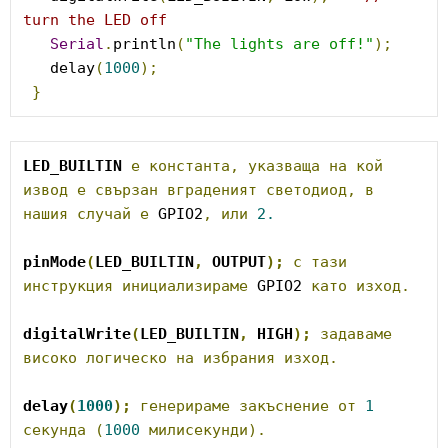
turn the LED off
Serial
.
println
(
"The lights are off!"
);
   delay
(
1000
);
}
LED_BUILTIN
е
константа,
указваща
на
кой
извод
е
свързан
вграденият
светодиод,
в
нашия
случай
е
 GPIO2
,
или
2.
pinMode
(
LED_BUILTIN
,
 OUTPUT
);
с
тази
инструкция
инициализираме
 GPIO2 
като
изход.
digitalWrite
(
LED_BUILTIN
,
 HIGH
);
задаваме
високо
логическо
на
избрания
изход.
delay
(
1000
);
генерираме
закъснение
от
1
секунда
(
1000
милисекунди).