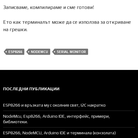
Записваме, компилираме и сме готови!
Ето как терминалът може да се използва за откриване
на грешки.
ESP8266
NODEMCU
SERIAL MONITOR
ПОСЛЕДНИ ПУБЛИКАЦИИ
ESP8266 и връзката му с околния свят, I2C накратко
NodeMcu, Esp8266, Arduino IDE, интерфейс, примери,
библиотеки.
ESP8266, NodeMCU, Arduino IDE и терминала (конзолата)