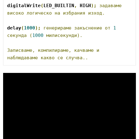
digitalWrite
(
LED_BUILTIN
,
 HIGH
);
задаваме
високо
логическо
на
избрания
изход.
delay
(
1000
);
генерираме
закъснение
от
1
секунда
(
1000
милисекунди).
Записваме,
компилираме,
качваме
и
наблюдаваме
какво
се
случва..