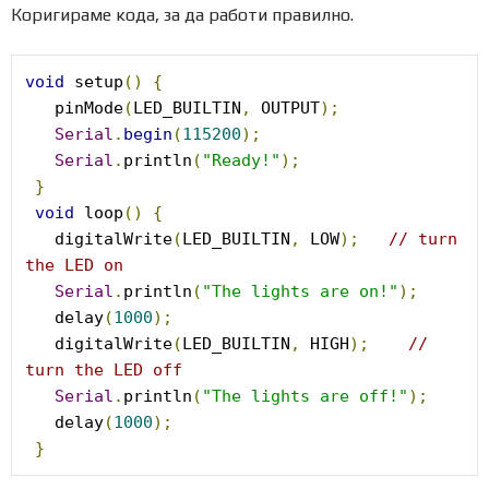
Коригираме кода, за да работи правилно.
void
 setup
()
{
   pinMode
(
LED_BUILTIN
,
 OUTPUT
);
Serial
.
begin
(
115200
);
Serial
.
println
(
"Ready!"
);
}
void
 loop
()
{
   digitalWrite
(
LED_BUILTIN
,
 LOW
);
// turn 
the LED on
Serial
.
println
(
"The lights are on!"
);
   delay
(
1000
);
   digitalWrite
(
LED_BUILTIN
,
 HIGH
);
// 
turn the LED off
Serial
.
println
(
"The lights are off!"
);
   delay
(
1000
);
}