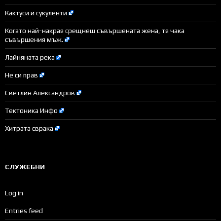
Кактуси и сукуленти
Когато най-накрая срещнеш съвършената жена, тя чака
съвършения мъж.
Лайняната река
Не си прав
Светлин Александров
Тектоника Инфо
Хитрата сврака
СЛУЖЕБНИ
Log in
Entries feed