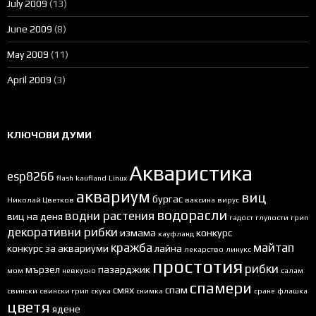
July 2009
(13)
June 2009
(8)
May 2009
(11)
April 2009
(3)
КЛЮЧОВИ ДУМИ
Акваристика
esp8266
flash
kaufland
Linux
аквариум
виц
бургас
Николай Цветков
ваксина
вирус
водорасли
водни растения
виц на деня
гадост
глупости
грип
декоративни рибки
измама
конкурс
кауфланд
кражба
майтап
конкурс за аквариуми
лайна
лекарство
линукс
простотия
рибки
мързел
пазарджик
мом
невкусно
салам
спамери
смях
спам
свински
свински грип
скука
снимка
сране
флашка
цветя
ядене