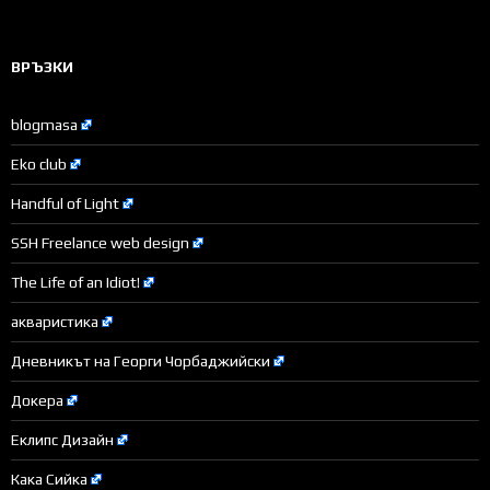
ВРЪЗКИ
blogmasa
Eko club
Handful of Light
SSH Freelance web design
The Life of an Idiot!
акваристика
Дневникът на Георги Чорбаджийски
Докера
Еклипс Дизайн
Кака Сийка