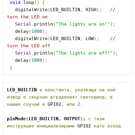
void
 loop
()
{
   digitalWrite
(
LED_BUILTIN
,
 HIGH
);
// 
turn the LED on
Serial
.
println
(
"The lights are on!"
);
   delay
(
1000
);
   digitalWrite
(
LED_BUILTIN
,
 LOW
);
// 
turn the LED off
Serial
.
println
(
"The lights are off!"
);
   delay
(
1000
);
}
LED_BUILTIN
е
константа,
указваща
на
кой
извод
е
свързан
вграденият
светодиод,
в
нашия
случай
е
 GPIO2
,
или
2.
pinMode
(
LED_BUILTIN
,
 OUTPUT
);
с
тази
инструкция
инициализираме
 GPIO2 
като
изход.