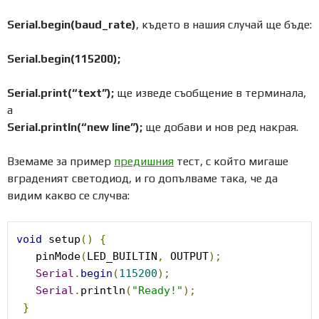
Serial.begin(baud_rate)
, където в нашия случай ще бъде:
Serial.begin(115200);
Serial.print(“text”);
ще изведе съобщение в терминала,
а
Serial.println(“new line”);
ще добави и нов ред накрая.
Вземаме за пример
предишния
тест, с който мигаше
вграденият светодиод, и го допълваме така, че да
видим какво се случва:
void
 setup
()
{
   pinMode
(
LED_BUILTIN
,
 OUTPUT
);
Serial
.
begin
(
115200
);
Serial
.
println
(
"Ready!"
);
}