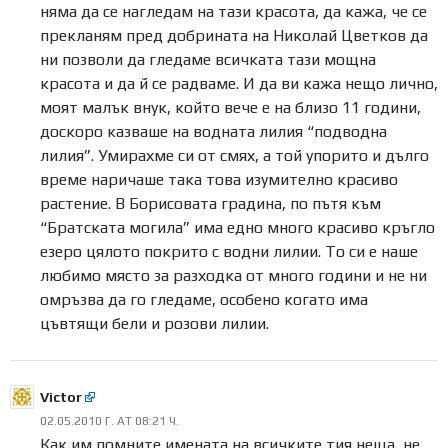
няма да се нагледам на тази красота, да кажа, че се
прекланям пред добрината на Николай Цветков да
ни позволи да гледаме всичката тази мощна
красота и да й се радваме. И да ви кажа нещо лично,
моят малък внук, който вече е на близо 11 години,
доскоро казваше на водната лилия “подводна
лилия”. Умирахме си от смях, а той упорито и дълго
време наричаше така това изумително красиво
растение. В Борисовата градина, по пътя към
“Братската могила” има едно много красиво кръгло
езеро цялото покрито с водни лилии. То си е наше
любимо място за разходка от много години и не ни
омръзва да го гледаме, особено когато има
цъвтящи бели и розови лилии.
Victor
02.05.2010 Г. AT 08:21 Ч.
Как им помните имената на всичките тия неща, не