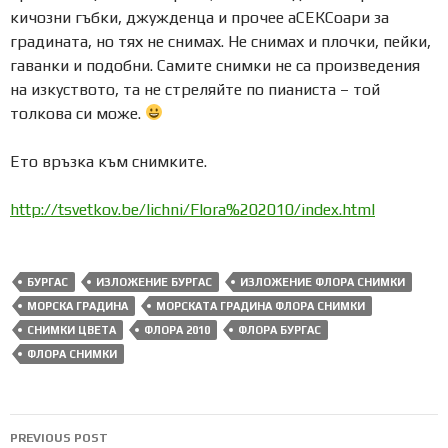
кичозни гъбки, джужденца и прочее аСЕКСоари за
градината, но тях не снимах. Не снимах и плочки, пейки,
гаванки и подобни. Самите снимки не са произведения
на изкуството, та не стреляйте по пианиста – той
толкова си може.
Ето връзка към снимките.
http://tsvetkov.be/lichni/Flora%202010/index.html
БУРГАС
ИЗЛОЖЕНИЕ БУРГАС
ИЗЛОЖЕНИЕ ФЛОРА СНИМКИ
МОРСКА ГРАДИНА
МОРСКАТА ГРАДИНА ФЛОРА СНИМКИ
СНИМКИ ЦВЕТА
ФЛОРА 2010
ФЛОРА БУРГАС
ФЛОРА СНИМКИ
Post
PREVIOUS POST