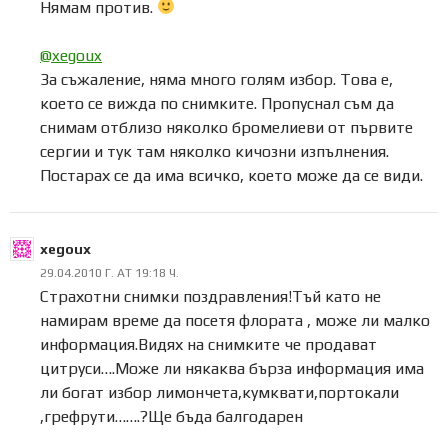
Нямам против.
@xegoux
За съжаление, няма много голям избор. Това е,
което се вижда по снимките. Пропуснал съм да
снимам отблизо няколко бромелиеви от първите
сергии и тук там няколко кичозни изпълнения.
Постарах се да има всичко, което може да се види.
xegoux
29.04.2010 Г. AT 19:18 Ч.
Страхотни снимки поздравления!Тъй като не
намирам време да посетя флората , може ли малко
информация.Видях на снимките че продават
цитруси….Може ли някаква бърза информация има
ли богат избор лимончета,кумквати,портокали
,грефрути…….?Ще бъда балгодарен