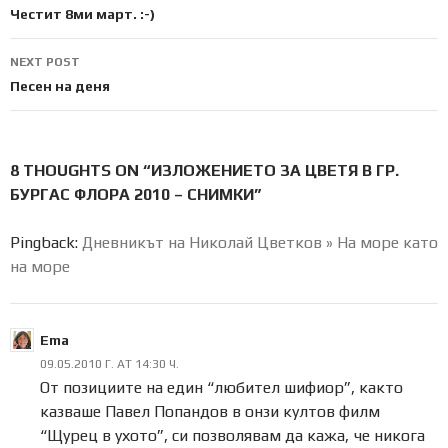
navigation
Честит 8ми март. :-)
NEXT POST
Песен на деня
8 THOUGHTS ON “ИЗЛОЖЕНИЕТО ЗА ЦВЕТЯ В ГР.
БУРГАС ФЛОРА 2010 – СНИМКИ”
Pingback:
Дневникът на Николай Цветков » На море като
на море
Ema
09.05.2010 Г. AT 14:30 Ч.
От позициите на един “любител шифиор”, както
казваше Павел Попандов в онзи култов филм
“Щурец в ухото”, си позволявам да кажа, че никога