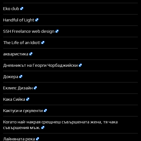
Eko club
Handful of Light
SSH Freelance web design
The Life of an Idiot!
акваристика
Дневникът на Георги Чорбаджийски
Докера
Еклипс Дизайн
Кака Сийка
Кактуси и сукуленти
Когато най-накрая срещнеш съвършената жена, тя чака
съвършения мъж.
Лайняната река