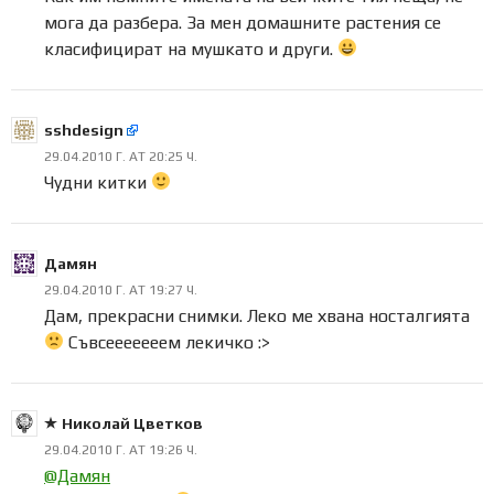
мога да разбера. За мен домашните растения се
класифицират на мушкато и други.
sshdesign
29.04.2010 Г. AT 20:25 Ч.
Чудни китки
Дамян
29.04.2010 Г. AT 19:27 Ч.
Дам, прекрасни снимки. Леко ме хвана носталгията
Съвсееееееем лекичко :>
Николай Цветков
29.04.2010 Г. AT 19:26 Ч.
@Дамян