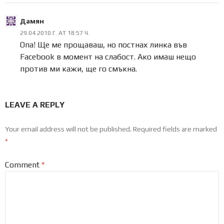
Дамян
29.04.2010 Г. AT 18:57 Ч.
Опа! Ще ме прощаваш, но постнах линка във
Facebook в момент на слабост. Ако имаш нещо
против ми кажи, ще го смъкна.
LEAVE A REPLY
Your email address will not be published.
Required fields are marked
*
Comment
*