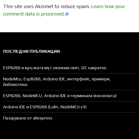
This site uses Akismet to reduce spam.
Learn how your
comment data is processed.
ПОСЛЕДНИ ПУБЛИКАЦИИ
ESP8266 и връзката му с околния свят, I2C накратко
NodeMcu, Esp8266, Arduino IDE, интерфейс, примери,
библиотеки.
ESP8266, NodeMCU, Arduino IDE и терминала (конзолата)
Arduino IDE и ESP8266 (Lolin, NodeMCU v3)
Пазаруване от aliexpress