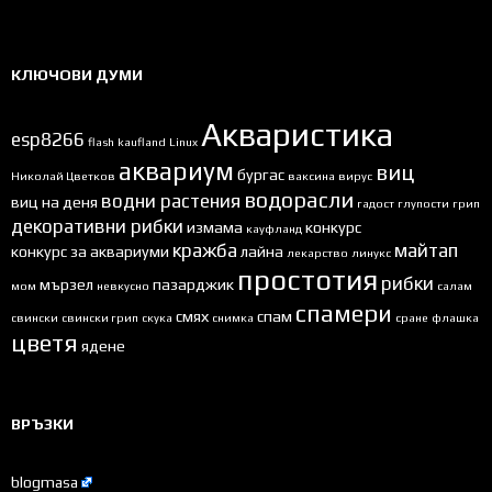
КЛЮЧОВИ ДУМИ
Акваристика
esp8266
flash
kaufland
Linux
аквариум
виц
бургас
Николай Цветков
ваксина
вирус
водорасли
водни растения
виц на деня
гадост
глупости
грип
декоративни рибки
измама
конкурс
кауфланд
кражба
майтап
конкурс за аквариуми
лайна
лекарство
линукс
простотия
рибки
мързел
пазарджик
мом
невкусно
салам
спамери
смях
спам
свински
свински грип
скука
снимка
сране
флашка
цветя
ядене
ВРЪЗКИ
blogmasa