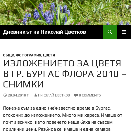
Skip
to
content
Search
Дневникът на Николай Цветков
PRIM
MENU
ОБЩИ
,
ФОТОГРАФИЯ
,
ЦВЕТЯ
ИЗЛОЖЕНИЕТО ЗА ЦВЕТЯ
В ГР. БУРГАС ФЛОРА 2010 –
СНИМКИ
29.04.2010 Г.
НИКОЛАЙ ЦВЕТКОВ
8 COMMENTS
Понеже съм за едно (не)известно време в Бургас,
отскочих до изложението. Много ми хареса. Имаше от
почти всичко, като повечето неща бяха на съвсем
прилични цени. Разбира се, имаше и една камара