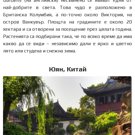
Gardens
(на английски) несъмнено се явяват едни от
най-добрите в света. Това чудо е разположено в
Британска Колумбия, а по-точно около Виктория, на
остров Ванкувър. Площта на градините е около 20
хектара и са отворени за посещение през цялата година.
Растенията са подбирани така, че по всяко време да има
какво да се види – независимо дали е ярко и цветно
лято или студена и снежна зима.
Юян, Китай