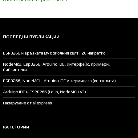
ПОСЛЕДНИ ПУБЛИКАЦИИ
ESP8266 и връзката му с околния свят, I2C накратко
NodeMcu, Esp8266, Arduino IDE, интерфейс, примери,
библиотеки.
ESP8266, NodeMCU, Arduino IDE и терминала (конзолата)
Arduino IDE и ESP8266 (Lolin, NodeMCU v3)
Пазаруване от aliexpress
КАТЕГОРИИ