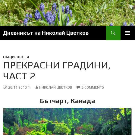
Skip
to
content
Search
Дневникът на Николай Цветков
PRIM
MENU
ОБЩИ
,
ЦВЕТЯ
ПРЕКРАСНИ ГРАДИНИ,
ЧАСТ 2
26.11.2010 Г.
НИКОЛАЙ ЦВЕТКОВ
3 COMMENTS
Бътчарт, Канада