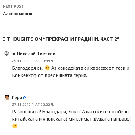
NEXT POST
Алстромерия
3 THOUGHTS ON “ПРЕКРАСНИ ГРАДИНИ, ЧАСТ 2”
Николай Цветков
29.11.2010 Г. AT 03:49 Ч.
Благодаря ви.
Аз канадската си харесах от тези и
Койкенхоф от предишната серия.
Гери
27.11.2010 Г. AT 22:22 Ч.
Разкошни са! Благодаря, Коко! Азиатските (особено
китайската и японската) ми взимат душата направо!