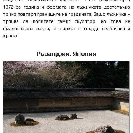
1972-ра година и формата на лъжичката достатъчно
точно повтаря границите на градината. Защо лъжичка –
трябва да попитате самия скулптор, но това не
омаловажава факта, че паркът е твърде необичаен и
красив.
Рьоанджи, Япония