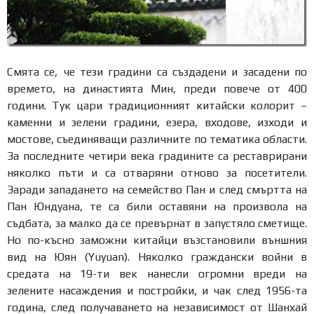
Смята се, че тези градини са създадени и засадени по
времето, на династията Мин, преди повече от 400
години. Тук цари традиционният китайски колорит –
каменни и зелени градини, езера, входове, изходи и
мостове, съединяващи различните по тематика области.
За последните четири века градините са реставрирани
няколко пъти и са отваряни отново за посетители.
Заради западането на семейство Пан и след смъртта на
Пан Юндуана, те са били оставяни на произвола на
съдбата, за малко да се превърнат в запустяло сметище.
Но по-късно заможни китайци възстановили външния
вид на Юян (Yuyuan). Няколко граждански войни в
средата на 19-ти век нанесли огромни вреди на
зелените насаждения и постройки, и чак след 1956-та
година, след получаването на независимост от Шанхай