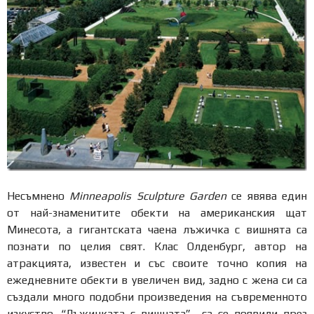
Несъмнено
Minneapolis Sculpture Garden
се явява един
от най-знаменитите обекти на американския щат
Минесота, а гигантската чаена лъжичка с вишнята са
познати по целия свят. Клас Олденбург, автор на
атракцията, известен и със своите точно копия на
ежедневните обекти в увеличен вид, задно с жена си са
създали много подобни произведения на съвременното
изкуство. “Лъжичката с вишната” са се появили през