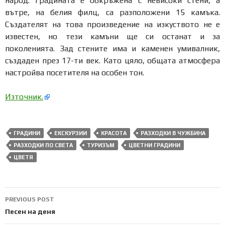
народ. Градината е обкръжена с невисоки стени, а
вътре, на белия филц, са разположени 15 камъка.
Създателят на това произведение на изкуството не е
известен, но тези камъни ще си останат и за
поколенията. Зад стените има и каменен умивалник,
създаден през 17-ти век. Като цяло, общата атмосфера
настройва посетителя на особен тон.
Източник.
ГРАДИНИ
ЕКСКУРЗИИ
КРАСОТА
РАЗХОДКИ В ЧУЖБИНА
РАЗХОДКИ ПО СВЕТА
ТУРИЗЪМ
ЦВЕТНИ ГРАДИНИ
ЦВЕТЯ
Post
PREVIOUS POST
navigation
Песен на деня