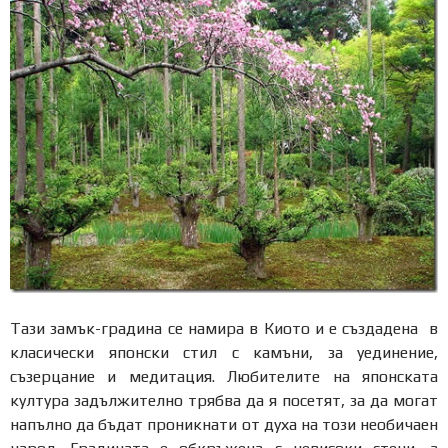
Тази замък-градина се намира в Киото и е създадена в
класически японски стил с камъни, за уединение,
съзерцание и медитация. Любителите на японската
култура задължително трябва да я посетят, за да могат
напълно да бъдат проникнати от духа на този необичаен