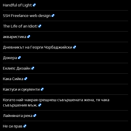
Handful of Light
SSH Freelance web design
The Life of an Idiot!
акваристика
Дневникът на Георги Чорбаджийски
Докера
Еклипс Дизайн
Кака Сийка
Кактуси и сукуленти
Когато най-накрая срещнеш съвършената жена, тя чака
съвършения мъж.
Лайняната река
Не си прав