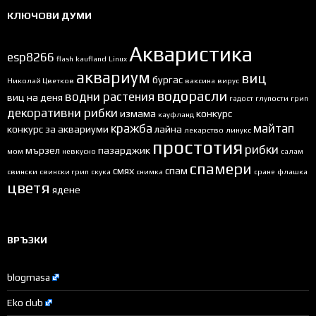
КЛЮЧОВИ ДУМИ
Акваристика
esp8266
flash
kaufland
Linux
аквариум
виц
бургас
Николай Цветков
ваксина
вирус
водорасли
водни растения
виц на деня
гадост
глупости
грип
декоративни рибки
измама
конкурс
кауфланд
кражба
майтап
конкурс за аквариуми
лайна
лекарство
линукс
простотия
рибки
мързел
пазарджик
мом
невкусно
салам
спамери
смях
спам
свински
свински грип
скука
снимка
сране
флашка
цветя
ядене
ВРЪЗКИ
blogmasa
Eko club