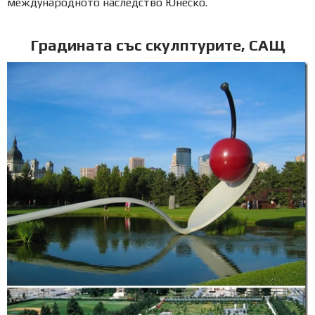
международното наследство Юнеско.
Градината със скулптурите, САЩ