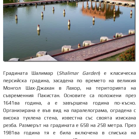
Градината Шалимар (
Shalimar Garden
) е класическа
персийска градина, засадена по времето на великия
Монгол Шах-Джахан в Лахор, на територията на
съвременния Пакистан. Основите са положени през
1641ва година, а е завършена година по-късно.
Организирана е във вид на паралелограма, оградена с
висока тухлена стена, известна със своята изискана
резба. Размерът на градината е 658 на 258 метра. През
1981ва година тя е била включена в списъка на