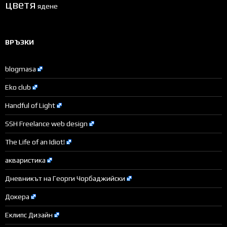
цветя
ядене
ВРЪЗКИ
blogmasa
Eko club
Handful of Light
SSH Freelance web design
The Life of an Idiot!
акваристика
Дневникът на Георги Чорбаджийски
Докера
Еклипс Дизайн