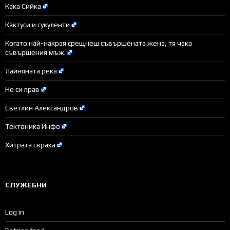
Кака Сийка
Кактуси и сукуленти
Когато най-накрая срещнеш съвършената жена, тя чака
съвършения мъж.
Лайняната река
Не си прав
Светлин Александров
Тектоника Инфо
Хитрата сврака
СЛУЖЕБНИ
Log in