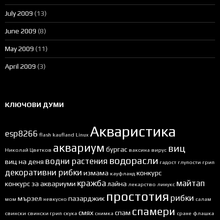
July 2009
(13)
June 2009
(8)
May 2009
(11)
April 2009
(3)
КЛЮЧОВИ ДУМИ
Акваристика
esp8266
flash
kaufland
Linux
аквариум
виц
бургас
Николай Цветков
ваксина
вирус
водорасли
водни растения
виц на деня
гадост
глупости
грип
декоративни рибки
измама
конкурс
кауфланд
кражба
майтап
конкурс за аквариуми
лайна
лекарство
линукс
простотия
рибки
мързел
пазарджик
мом
невкусно
салам
спамери
смях
спам
свински
свински грип
скука
снимка
сране
флашка