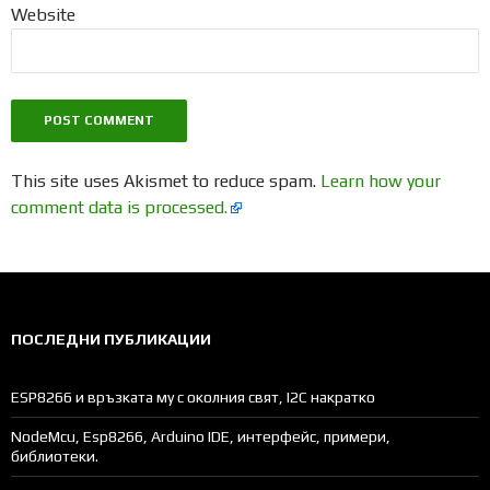
Website
This site uses Akismet to reduce spam.
Learn how your
comment data is processed.
ПОСЛЕДНИ ПУБЛИКАЦИИ
ESP8266 и връзката му с околния свят, I2C накратко
NodeMcu, Esp8266, Arduino IDE, интерфейс, примери,
библиотеки.