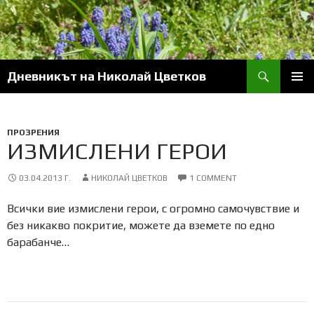
Skip
to
content
Search
Дневникът на Николай Цветков
PRIM
MENU
ПРОЗРЕНИЯ
ИЗМИСЛЕНИ ГЕРОИ
03.04.2013 Г.
НИКОЛАЙ ЦВЕТКОВ
1 COMMENT
Всички вие измислени герои, с огромно самочувствие и
без никакво покритие, можете да вземете по едно
барабанче…
Post