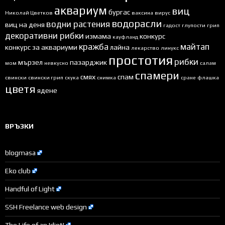
аквариум
виц
бургас
Николай Цветков
ваксина
вирус
водорасли
водни растения
виц на деня
гадост
глупости
грип
декоративни рибки
измама
конкурс
кауфланд
кражба
майтап
конкурс за аквариуми
лайна
лекарство
линукс
простотия
рибки
мързел
пазарджик
мом
невкусно
салам
спамери
смях
спам
свински
свински грип
скука
снимка
сране
флашка
цветя
ядене
ВРЪЗКИ
blogmasa
Eko club
Handful of Light
SSH Freelance web design
The Life of an Idiot!