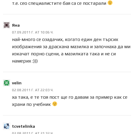
т.е. сео специалистите бая са се постарали
Яна
07.09.2011 Г. AT 10:06 Ч.
най-много се озадачих, когато един ден търсих
изображения за драскана мазилка и започнаха да ми
изкачат порно сцени, а мазилката така и не си
намерих :)))
velin
02.08.2011 Г. AT 22:03 Ч.
ха така, е те тоя пост ще го давам за пример как се
храни по учебник
tcvetelinka
02.08.2011 Г. AT 21:32 Ч.