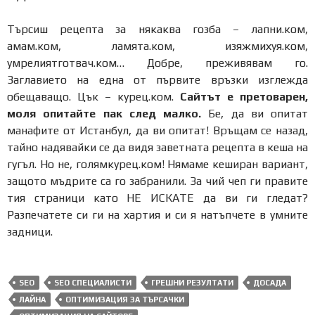
Търсиш рецепта за някаква гозба – лапни.ком,
амам.ком, ламята.ком, изяжмихуя.ком,
умрелиятготвач.ком… Добре, преживявам го.
Заглавието на една от първите връзки изглежда
обещаващо. Цък – курец.ком.
Сайтът е претоварен,
моля опитайте пак след малко.
Бе, да ви опитат
манафите от Истанбул, да ви опитат! Връщам се назад,
тайно надявайки се да видя заветната рецепта в кеша на
гугъл. Но не, голямкурец.ком! Нямаме кеширан вариант,
защото мъдрите са го забранили. За чий чеп ги правите
тия страници като НЕ ИСКАТЕ да ви ги гледат?
Разпечатете си ги на хартия и си я натъпчете в умните
задници.
SEO
SEO СПЕЦИАЛИСТИ
ГРЕШНИ РЕЗУЛТАТИ
ДОСАДА
ЛАЙНА
ОПТИМИЗАЦИЯ ЗА ТЪРСАЧКИ