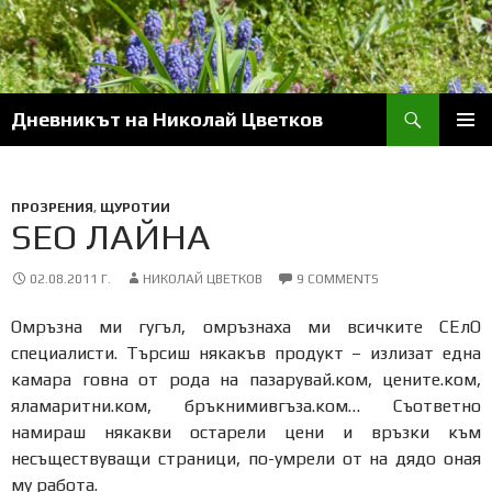
Skip
to
content
Search
Дневникът на Николай Цветков
PRIM
MENU
ПРОЗРЕНИЯ
,
ЩУРОТИИ
SEO ЛАЙНА
02.08.2011 Г.
НИКОЛАЙ ЦВЕТКОВ
9 COMMENTS
Омръзна ми гугъл, омръзнаха ми всичките СЕлО
специалисти. Търсиш някакъв продукт – излизат една
камара говна от рода на пазарувай.ком, цените.ком,
яламаритни.ком, бръкнимивгъза.ком… Съответно
намираш някакви остарели цени и връзки към
несъществуващи страници, по-умрели от на дядо оная
му работа.