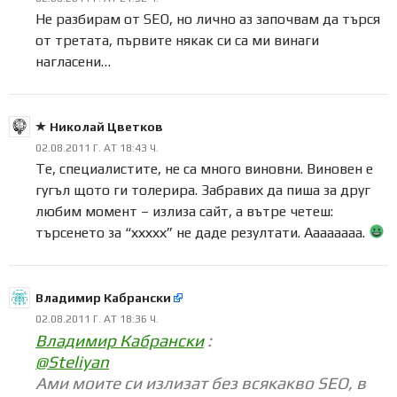
Не разбирам от SEO, но лично аз започвам да търся
от третата, първите някак си са ми винаги
нагласени…
Николай Цветков
02.08.2011 Г. AT 18:43 Ч.
Те, специалистите, не са много виновни. Виновен е
гугъл щото ги толерира. Забравих да пиша за друг
любим момент – излиза сайт, а вътре четеш:
търсенето за “ххххх” не даде резултати. Аааааааа.
Владимир Кабрански
02.08.2011 Г. AT 18:36 Ч.
Владимир Кабрански
:
@Steliyan
Ами моите си излизат без всякакво SEO, в