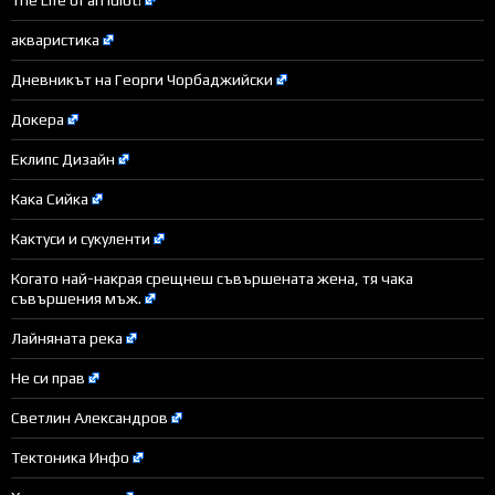
акваристика
Дневникът на Георги Чорбаджийски
Докера
Еклипс Дизайн
Кака Сийка
Кактуси и сукуленти
Когато най-накрая срещнеш съвършената жена, тя чака
съвършения мъж.
Лайняната река
Не си прав
Светлин Александров
Тектоника Инфо