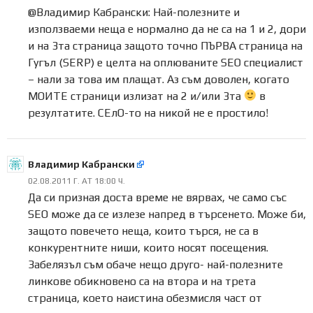
@Владимир Кабрански: Най-полезните и
използваеми неща е нормално да не са на 1 и 2, дори
и на 3та страница защото точно ПЪРВА страница на
Гугъл (SERP) е целта на оплюваните SEO специалист
– нали за това им плащат. Аз съм доволен, когато
МОИТЕ страници излизат на 2 и/или 3та
в
резултатите. СЕлО-то на никой не е простило!
Владимир Кабрански
02.08.2011 Г. AT 18:00 Ч.
Да си призная доста време не вярвах, че само със
SEO може да се излезе напред в търсенето. Може би,
защото повечето неща, които търся, не са в
конкурентните ниши, които носят посещения.
Забелязъл съм обаче нещо друго- най-полезните
линкове обикновено са на втора и на трета
страница, което наистина обезмисля част от