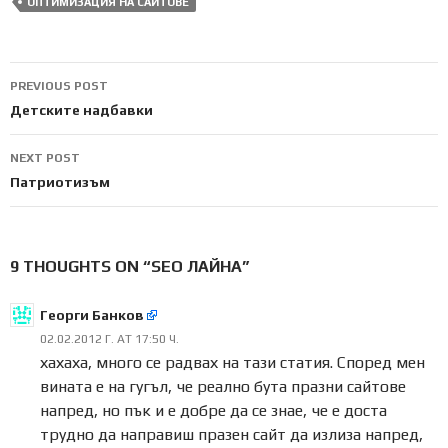
ОПТИМИЗАЦИЯ НА САЙТОВЕ
Post
PREVIOUS POST
navigation
Детските надбавки
NEXT POST
Патриотизъм
9 THOUGHTS ON “SEO ЛАЙНА”
Георги Банков
02.02.2012 Г. AT 17:50 Ч.
хахаха, много се радвах на тази статия. Според мен
вината е на гугъл, че реално бута празни сайтове
напред, но пък и е добре да се знае, че е доста
трудно да направиш празен сайт да излиза напред,