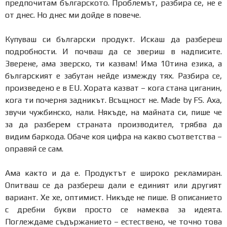
предпочитам българското. Проблемът, разбира се, не е
от днес. Но днес ми дойде в повече.
Купуваш си български продукт. Искаш да разбереш
подробности. И почваш да се звериш в надписите.
Зверене, ама зверско, ти казвам! Има 10тина езика, а
българският е забутан нейде измежду тях. Разбира се,
произведено е в EU. Хората казват – кога стана циганин,
кога ти почерня задникът. Всъщност не. Made by FS. Аха,
звучи чужбинско, нали. Някъде, на майната си, пише че
за да разберем страната производител, трябва да
видим баркода. Обаче коя цифра на какво съответства –
оправяй се сам.
Ама както и да е. Продуктът е широко рекламиран.
Опитваш се да разбереш дали е единият или другият
вариант. Хе хе, оптимист. Никъде не пише. В описанието
с дребни букви просто се намеква за идеята.
Поглеждаме съдържанието – естествено, че точно това