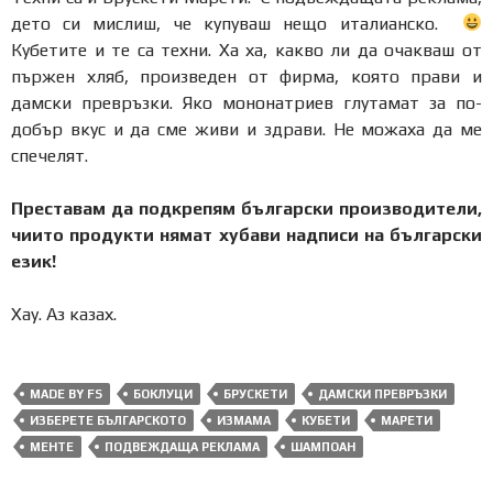
дето си мислиш, че купуваш нещо италианско.
Кубетите и те са техни. Ха ха, какво ли да очакваш от
пържен хляб, произведен от фирма, която прави и
дамски превръзки. Яко мононатриев глутамат за по-
добър вкус и да сме живи и здрави. Не можаха да ме
спечелят.
Преставам да подкрепям български производители,
чиито продукти нямат хубави надписи на български
език!
Хау. Аз казах.
MADE BY FS
БОКЛУЦИ
БРУСКЕТИ
ДАМСКИ ПРЕВРЪЗКИ
ИЗБЕРЕТЕ БЪЛГАРСКОТО
ИЗМАМА
КУБЕТИ
МАРЕТИ
МЕНТЕ
ПОДВЕЖДАЩА РЕКЛАМА
ШАМПОАН