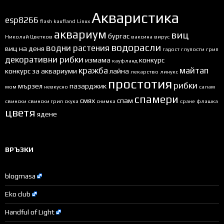
Акваристика
esp8266
flash
kaufland
Linux
аквариум
виц
бургас
Николай Цветков
ваксина
вирус
водорасли
водни растения
виц на деня
гадост
глупости
грип
декоративни рибки
измама
конкурс
кауфланд
кражба
майтап
конкурс за аквариуми
лайна
лекарство
линукс
простотия
рибки
мързел
пазарджик
мом
невкусно
салам
спамери
смях
спам
свински
свински грип
скука
снимка
сране
флашка
цветя
ядене
ВРЪЗКИ
blogmasa
Eko club
Handful of Light