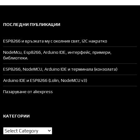
ПОСЛЕДНИ ПУБЛИКАЦИИ
ESP8266 и връзката му с околния свят, I2C накратко
NodeMcu, Esp8266, Arduino IDE, интерфейс, примери,
библиотеки.
ESP8266, NodeMCU, Arduino IDE и терминала (конзолата)
Arduino IDE и ESP8266 (Lolin, NodeMCU v3)
Пазаруване от aliexpress
КАТЕГОРИИ
Категории