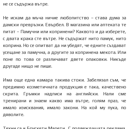
не се съдържа вътре.
Не искам да мъча ничие любопитство – става дума за
дамски превръзки. Евърбел. В магазина или аптеката те
питат – Памучни или копринени? Каквото и да изберете,
с двата крака сте вътре. Не съдържат нито памук, нито
коприна. Но се опитват да ни убедят, че едните създават
усещане за памучна, а другите за копринена мекота. Или
поне по това се различават двете опаковки. Никъде
другаде нищо не пише.
Има още една камара такива стоки. Забелязал съм, че
предимно козметичната продукция е така, качествено
скрита. Гръмки надписи на английски. Нали сме
тренирани и знаем какво има вътре, голям праз, че
имало изисквания, имало закони. На кой му пука, по
дяволите.
Техни са и Брускети Марети. С подвеждащата реклама,