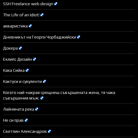
SSH Freelance web design
The Life of an Idiot!
акваристика
Дневникът на Георги Чорбаджийски
Докера
Еклипс Дизайн
Кака Сийка
Кактуси и сукуленти
Когато най-накрая срещнеш съвършената жена, тя чака
съвършения мъж.
Лайняната река
Не си прав
Светлин Александров