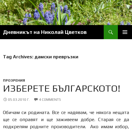
Skip
to
content
Search
Дневникът на Николай Цветков
PRIM
MENU
Tag Archives: дамски превръзки
ПРОЗРЕНИЯ
ИЗБЕРЕТЕ БЪЛГАРСКОТО!
05.03.2010 Г.
4 COMMENTS
Обичам си родината. Все се надявам, че някога нещата
ще се оправят и ще заживеем добре. Старая се да
подкрепям родните производители. Ако имам избор,