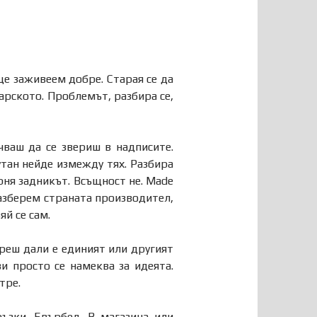
ще заживеем добре. Старая се да
рското. Проблемът, разбира се,
чваш да се звериш в надписите.
утан нейде измежду тях. Разбира
ерня задникът. Всъщност не. Made
 разберем страната производител,
й се сам.
ереш дали е единият или другият
ви просто се намеква за идеята.
тре.
ъзки. Евърбел. В магазина или