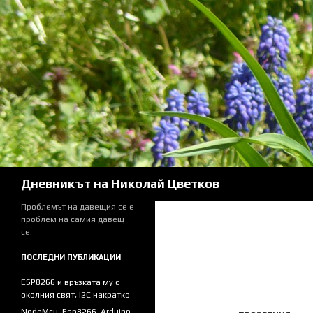
Skip
to
content
Search
Дневникът на Николай Цветков
Проблемът на давещия се е
проблем на самия давещ
се.
ПОСЛЕДНИ ПУБЛИКАЦИИ
ESP8266 и връзката му с
околния свят, I2C накратко
NodeMcu, Esp8266, Arduino