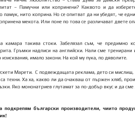
питат – Памучни или копринени? Каквото и да изберете
 памук, нито коприна. Но се опитват да ни убедят, че едни
копринена мекота. Или поне по това се различават двете о
 камара такива стоки. Забелязал съм, че предимно ко
крита. Гръмки надписи на английски. Нали сме тренирани 
о изисквания, имало закони. На кой му пука, по дяволите.
ускети Марети. С подвеждащата реклама, дето си мислиш,
 са техни. Ха ха, какво ли да очакваш от пържен хляб, про
зки. Яко мононатриев глутамат за по-добър вкус и да сме
а подкрепям български производители, чиито проду
ик!