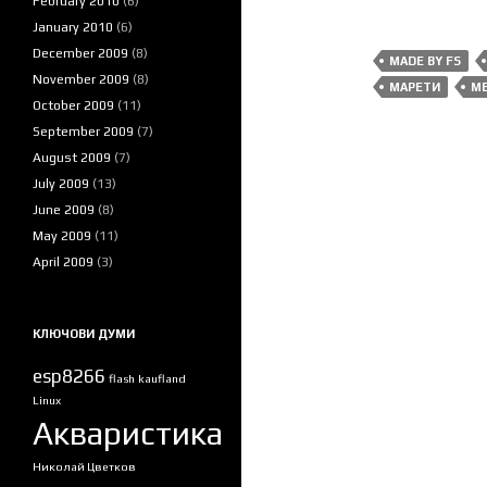
February 2010
(6)
January 2010
(6)
December 2009
(8)
MADE BY FS
November 2009
(8)
МАРЕТИ
М
October 2009
(11)
September 2009
(7)
August 2009
(7)
July 2009
(13)
June 2009
(8)
May 2009
(11)
April 2009
(3)
КЛЮЧОВИ ДУМИ
esp8266
flash
kaufland
Linux
Акваристика
Николай Цветков