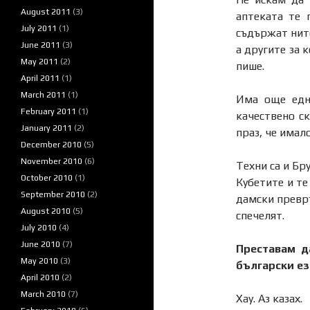
August 2011
(3)
аптеката те 
July 2011
(1)
съдържат нито
June 2011
(3)
а другите за 
May 2011
(2)
пише.
April 2011
(1)
March 2011
(1)
Има още една
February 2011
(1)
качествено с
January 2011
(2)
праз, че имал
December 2010
(5)
November 2010
(6)
Техни са и Бр
October 2010
(1)
Кубетите и те
September 2010
(2)
дамски превръ
August 2010
(5)
спечелят.
July 2010
(4)
June 2010
(7)
Преставам д
May 2010
(3)
български ез
April 2010
(2)
March 2010
(7)
Хау. Аз казах.