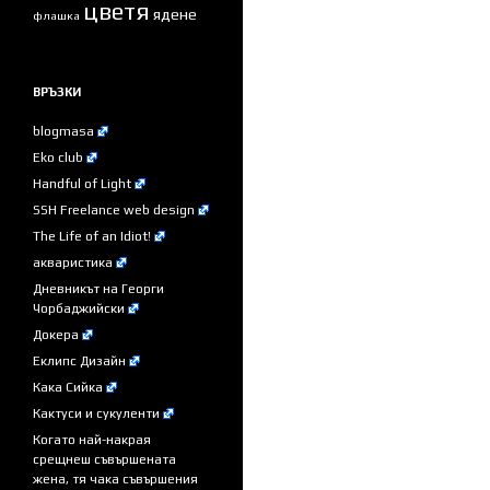
цветя
ядене
флашка
ВРЪЗКИ
blogmasa
Eko club
Handful of Light
SSH Freelance web design
The Life of an Idiot!
акваристика
Дневникът на Георги
Чорбаджийски
Докера
Еклипс Дизайн
Кака Сийка
Кактуси и сукуленти
Когато най-накрая
срещнеш съвършената
жена, тя чака съвършения