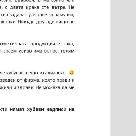
, с двата крака сте вътре. Не
те създават усещане за памучна,
паковки. Никъде другаде нищо не
зметичната продукция е така,
и знаем какво има вътре, голям
 че купуваш нещо италианско.
изведен от фирма, която прави и
 живи и здрави. Не можаха да ме
кти нямат хубави надписи на