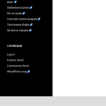
мъж.
Лайняната река
Не си прав
Светлин Александров
Тектоника Инфо
Хитрата сврака
СЛУЖЕБНИ
Log in
Entries feed
Comments feed
WordPress.org