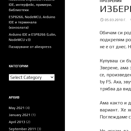
ПРОЗРЕНИЯ
IDE, интерфейс, примери,
ИЗБЕР
библиотеки.
ESP8266, NodeMCU, Arduino
05.03.2010 Г.
IDE и терминала
(конзолата)
Обичам си род
Arduino IDE и ESP8266 (Lolin,
подкрепям ро
NodeMCU v3)
не е от днес. 
Пазаруване от aliexpress
Купуваш си б
КАТЕГОРИИ
Зверене, ама 
се, произведе
Категории
by FS. Аха, з
трябва да вид
АРХИВ
Ама както и д
May 2021
(4)
вариант. Хе х
January 2021
(1)
Поглеждаме съ
April 2013
(2)
September 2011
(3)
Не искам да 