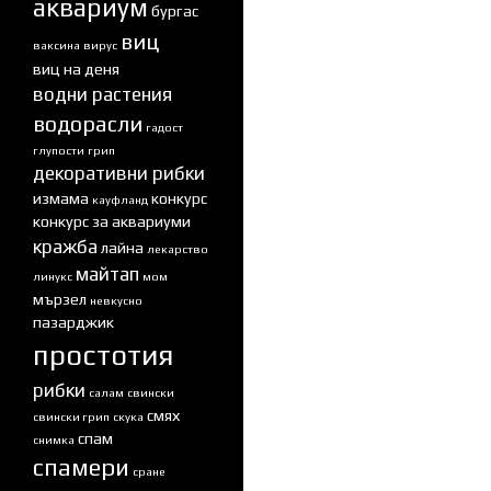
аквариум
бургас
виц
ваксина
вирус
виц на деня
водни растения
водорасли
гадост
глупости
грип
декоративни рибки
измама
конкурс
кауфланд
конкурс за аквариуми
кражба
лайна
лекарство
майтап
линукс
мом
мързел
невкусно
пазарджик
простотия
рибки
салам
свински
смях
свински грип
скука
спам
снимка
спамери
сране