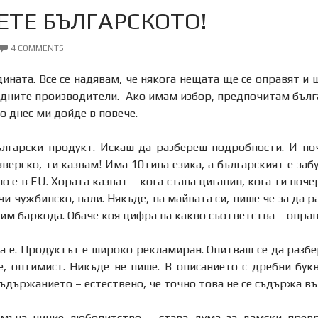
ЕТЕ БЪЛГАРСКОТО!
4 COMMENTS
ината. Все се надявам, че някога нещата ще се оправят и 
дните производители. Ако имам избор, предпочитам бълга
Но днес ми дойде в повече.
ългарски продукт. Искаш да разбереш подробности. И по
зверско, ти казвам! Има 10тина езика, а българският е заб
но е в EU. Хората казват – кога стана циганин, кога ти поч
вучи чужбинско, нали. Някъде, на майната си, пише че за да
им баркода. Обаче коя цифра на какво съответства – оправя
а е. Продуктът е широко рекламиран. Опитваш се да разб
е, оптимист. Никъде не пише. В описанието с дребни бук
държанието – естествено, че точно това не се съдържа въ
мъча ничие любопитство – става дума за дамски превр