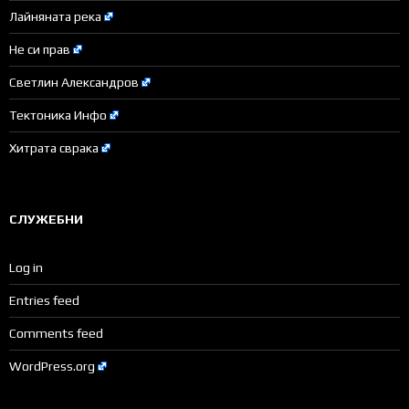
Лайняната река
Не си прав
Светлин Александров
Тектоника Инфо
Хитрата сврака
СЛУЖЕБНИ
Log in
Entries feed
Comments feed
WordPress.org