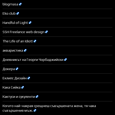
blogmasa
Eko club
Handful of Light
SSH Freelance web design
The Life of an Idiot!
акваристика
Дневникът на Георги Чорбаджийски
Докера
Еклипс Дизайн
Кака Сийка
Кактуси и сукуленти
Когато най-накрая срещнеш съвършената жена, тя чака
съвършения мъж.