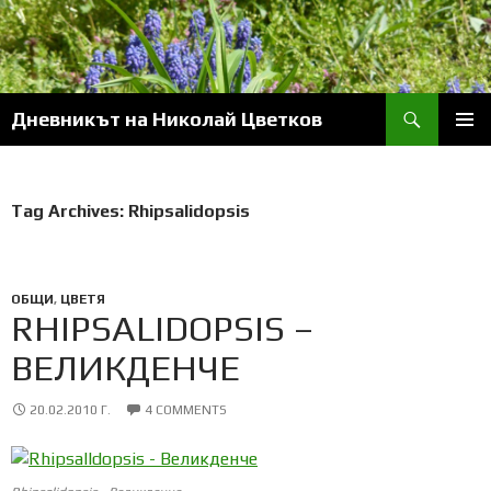
Skip
to
content
Search
Дневникът на Николай Цветков
PRIM
MENU
Tag Archives: Rhipsalidopsis
ОБЩИ
,
ЦВЕТЯ
RHIPSALIDOPSIS –
ВЕЛИКДЕНЧЕ
20.02.2010 Г.
4 COMMENTS