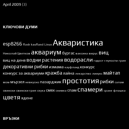
April 2009
(3)
КЛЮЧОВИ ДУМИ
Акваристика
esp8266
flash
kaufland
Linux
аквариум
виц
бургас
Николай Цветков
ваксина
вирус
водорасли
водни растения
виц на деня
гадост
глупости
грип
декоративни рибки
измама
конкурс
кауфланд
кражба
майтап
конкурс за аквариуми
лайна
лекарство
линукс
простотия
рибки
мързел
пазарджик
мом
невкусно
салам
спамери
смях
спам
свински
свински грип
скука
снимка
сране
флашка
цветя
ядене
ВРЪЗКИ