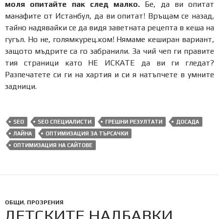
моля опитайте пак след малко.
Бе, да ви опитат
манафите от Истанбул, да ви опитат! Връщам се назад,
тайно надявайки се да видя заветната рецепта в кеша на
гугъл. Но не, голямкурец.ком! Нямаме кеширан вариант,
защото мъдрите са го забранили. За чий чеп ги правите
тия страници като НЕ ИСКАТЕ да ви ги гледат?
Разпечатете си ги на хартия и си я натъпчете в умните
задници.
SEO
SEO СПЕЦИАЛИСТИ
ГРЕШНИ РЕЗУЛТАТИ
ДОСАДА
ЛАЙНА
ОПТИМИЗАЦИЯ ЗА ТЪРСАЧКИ
ОПТИМИЗАЦИЯ НА САЙТОВЕ
ОБЩИ
,
ПРОЗРЕНИЯ
ДЕТСКИТЕ НАДБАВКИ