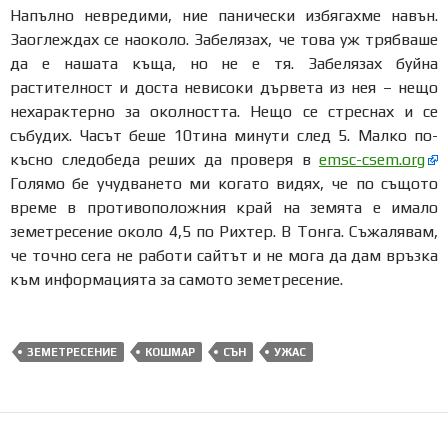
Напълно невредими, ние панически избягахме навън.
Заоглеждах се наоколо. Забелязах, че това уж трябваше
да е нашата къща, но не е тя. Забелязах буйна
растителност и доста невисоки дървета из нея – нещо
нехарактерно за околността. Нещо се стреснах и се
събудих. Часът беше 10тина минути след 5. Малко по-
късно следобеда реших да проверя в
emsc-csem.org
Голямо бе учудването ми когато видях, че по същото
време в противоположния край на земята е имало
земетресение около 4,5 по Рихтер. В Тонга. Съжалявам,
че точно сега не работи сайтът и не мога да дам връзка
към информацията за самото земетресение.
ЗЕМЕТРЕСЕНИЕ
КОШМАР
СЪН
УЖАС