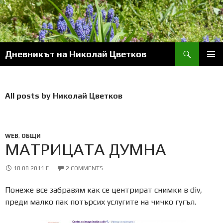
Skip
to
content
Search
Дневникът на Николай Цветков
PRIM
MENU
All posts by Николай Цветков
WEB
,
ОБЩИ
МАТРИЦАТА ДУМНА
18.08.2011 Г.
2 COMMENTS
Понеже все забравям как се центрират снимки в div,
преди малко пак потърсих услугите на чичко гугъл.