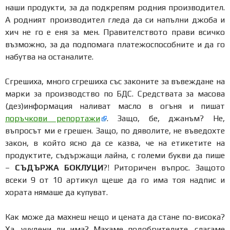
наши продукти, за да подкрепям родния производител.
А родният производител гледа да си напълни джоба и
хич не го е еня за мен. Правителството прави всичко
възможно, за да подпомага платежоспособните и да го
набутва на останалите.
Сгрешиха, много сгрешиха със законите за въвеждане на
марки за производство по БДС. Средствата за масова
(дез)информация наливат масло в огъня и пишат
поръчкови репортажи
. Защо, бе, джанъм? Не,
въпросът ми е грешен. Защо, по дяволите, не въведохте
закон, в който ясно да се казва, че на етикетите на
продуктите, съдържащи лайна, с големи букви да пише
–
СЪДЪРЖА БОКЛУЦИ
?! Риторичен въпрос. Защото
всеки 9 от 10 артикул щеше да го има тоя надпис и
хората нямаше да купуват.
Как може да махнеш нещо и цената да стане по-висока?
Ха, учудени ли има? Махаме подобрителите, слагаме