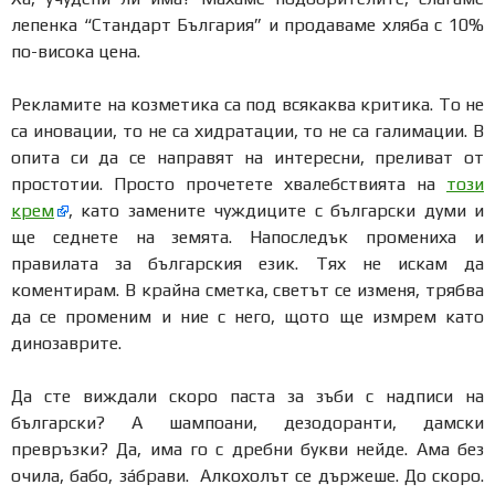
лепенка “Стандарт България” и продаваме хляба с 10%
по-висока цена.
Рекламите на козметика са под всякаква критика. То не
са иновации, то не са хидратации, то не са галимации. В
опита си да се направят на интересни, преливат от
простотии. Просто прочетете хвалебствията на
този
крем
, като замените чуждиците с български думи и
ще седнете на земята. Напоследък промениха и
правилата за българския език. Тях не искам да
коментирам. В крайна сметка, светът се изменя, трябва
да се променим и ние с него, щото ще измрем като
динозаврите.
Да сте виждали скоро паста за зъби с надписи на
български? А шампоани, дезодоранти, дамски
превръзки? Да, има го с дребни букви нейде. Ама без
очила, бабо, зáбрави. Алкохолът се държеше. До скоро.