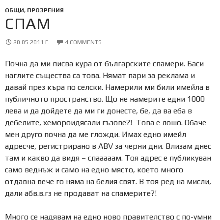
ОБЩИ
,
ПРОЗРЕНИЯ
СПАМ
20.05.2011 Г.
4 COMMENTS
Почна да ми писва кура от българските спамери. Баси
наглите същества са това. Нямат пари за реклама и
давай през къра по селски. Намерили ми били имейла в
публичното пространство. Що не намерите едни 1000
лева и да дойдете да ми ги донесте, бе, да ва еба в
дебелите, хемороидясали гъзове?! Това е лошо. Обаче
мен друго почна да ме гложди. Имах едно имейл
адресче, регистрирано в ABV за черни дни. Влизам днес
там и какво да видя – спааааам. Тоя адрес е публикуван
само веднъж и само на едно място, което много
отдавна вече го няма на белия свят. В тоя ред на мисли,
дали абв.в.гз не продават на спамерите?!
Много се надявам на едно ново правителство с по-умни