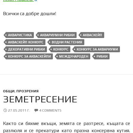
Всички са добре дошли!
АКВАРИСТИКА
АКВАРИУМНИ РИБКИ
АКВАСКЕЙП
АКВАСКЕЙП КОНКУРС
ВОДНИ РАСТЕНИЯ
ДЕКОРАТИВНИ РИБКИ
КОНКУРС
КОНКУРС ЗА АКВАРИУМИ
КОНКУРС ЗА АКВАСКЕЙПИ
МЕЖДУНАРОДЕН
РИБКИ
ОБЩИ
,
ПРОЗРЕНИЯ
ЗЕМЕТРЕСЕНИЕ
27.05.2011 Г.
4 COMMENTS
Както си бяхме вкъщи, земята се разтресе, къщата се
разлюля и се прекатури като празна консервна кутия.