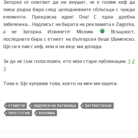
Загорка се опитват да ни внушат, че е голям кеф да
пиеш родна бира след целодневните сблъсъци с чужди
елементи. Прекрасна идея! Опа! С една дребна
забележка… Надписът на бирата на рекламата е Zagorka,
а не Загорка. Извинете! Молим.
Всъщност,
последната бира с етикет на български беше Шуменско.
Ще си я пия с кеф, хем и на вкус ми допада.
За да не съм голословен, ето мои стари публикации.
1
2
3
Това е. Ще купувам това, което на мен ми хареса.
ЕТИКЕТИ
НАДПИСИ НА ЛАТИНИЦА
ПАТРИОТИЗЪМ
ПРОСТОТИЯ
РЕКЛАМА