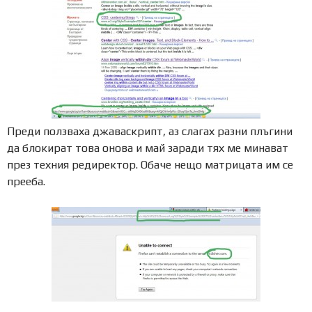
Преди ползваха джаваскрипт, аз слагах разни плъгини
да блокират това онова и май заради тях ме минават
през техния редиректор. Обаче нещо матрицата им се
прееба.