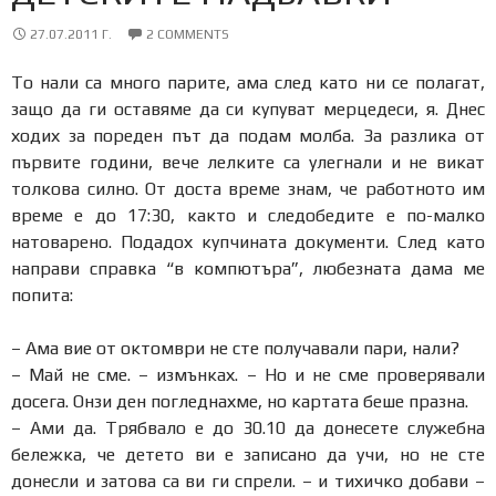
27.07.2011 Г.
2 COMMENTS
То нали са много парите, ама след като ни се полагат,
защо да ги оставяме да си купуват мерцедеси, я. Днес
ходих за пореден път да подам молба. За разлика от
първите години, вече лелките са улегнали и не викат
толкова силно. От доста време знам, че работното им
време е до 17:30, както и следобедите е по-малко
натоварено. Подадох купчината документи. След като
направи справка “в компютъра”, любезната дама ме
попита:
– Ама вие от октомври не сте получавали пари, нали?
– Май не сме. – измънках. – Но и не сме проверявали
досега. Онзи ден погледнахме, но картата беше празна.
– Ами да. Трябвало е до 30.10 да донесете служебна
бележка, че детето ви е записано да учи, но не сте
донесли и затова са ви ги спрели. – и тихичко добави –