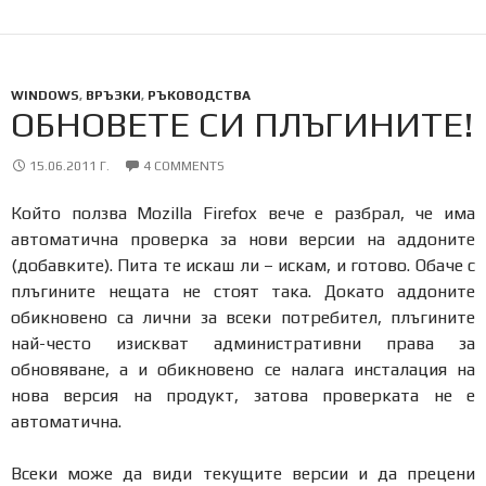
WINDOWS
,
ВРЪЗКИ
,
РЪКОВОДСТВА
ОБНОВЕТЕ СИ ПЛЪГИНИТЕ!
15.06.2011 Г.
4 COMMENTS
Който ползва Mozilla Firefox вече е разбрал, че има
автоматична проверка за нови версии на аддоните
(добавките). Пита те искаш ли – искам, и готово. Обаче с
плъгините нещата не стоят така. Докато аддоните
обикновено са лични за всеки потребител, плъгините
най-често изискват административни права за
обновяване, а и обикновено се налага инсталация на
нова версия на продукт, затова проверката не е
автоматична.
Всеки може да види текущите версии и да прецени