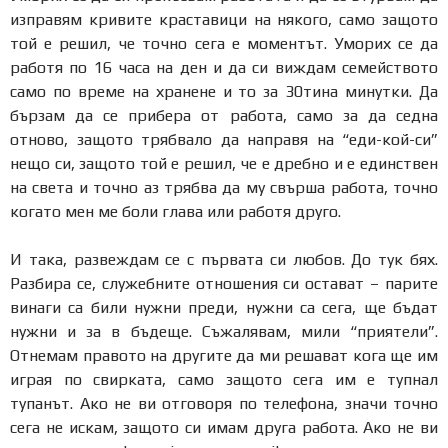
изправям кривите краставици на някого, само защото
той е решил, че точно сега е моментът. Уморих се да
работя по 16 часа на ден и да си виждам семейството
само по време на хранене и то за 30тина минутки. Да
бързам да се прибера от работа, само за да седна
отново, защото трябвало да направя на “еди-кой-си”
нещо си, защото той е решил, че е дребно и е единствен
на света и точно аз трябва да му свърша работа, точно
когато мен ме боли глава или работя друго.
И така, развеждам се с първата си любов. До тук бях.
Разбира се, служебните отношения си остават – парите
винаги са били нужни преди, нужни са сега, ще бъдат
нужни и за в бъдеще. Съжалявам, мили “приятели”.
Отнемам правото на другите да ми решават кога ще им
играя по свирката, само защото сега им е тупнал
тупанът. Ако не ви отговоря по телефона, значи точно
сега не искам, защото си имам друга работа. Ако не ви