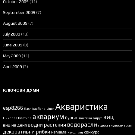
October 2009
(11)
September 2009
(7)
August 2009
(7)
July 2009
(13)
June 2009
(8)
May 2009
(11)
April 2009
(3)
КЛЮЧОВИ ДУМИ
Акваристика
esp8266
flash
kaufland
Linux
аквариум
виц
бургас
Николай Цветков
ваксина
вирус
водорасли
водни растения
виц на деня
гадост
глупости
грип
декоративни рибки
измама
конкурс
кауфланд