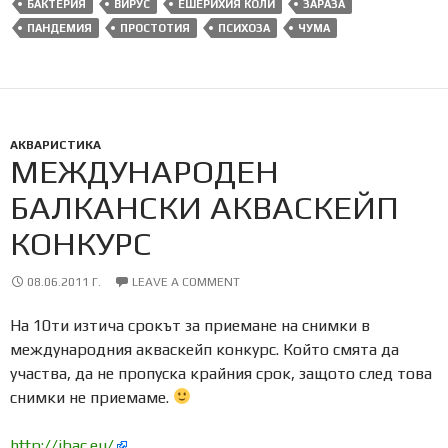
БАКТЕРИЯ
ВИРУС
ЕШЕРИХИЯ КОЛИ
ЗАРАЗА
ПАНДЕМИЯ
ПРОСТОТИЯ
ПСИХОЗА
ЧУМА
АКВАРИСТИКА
МЕЖДУНАРОДЕН
БАЛКАНСКИ АКВАСКЕЙП
КОНКУРС
08.06.2011 Г.
LEAVE A COMMENT
На 10ти изтича срокът за приемане на снимки в
международния акваскейп конкурс. Който смята да
участва, да не пропуска крайния срок, защото след това
снимки не приемаме.
http://ibac.eu/