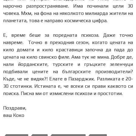
нарочно разпространяване. Има починали цели 30
човека. Мхм, на фона на няколкото милиарда жители на
планетата, това е направо космическа цифра.
Е, време беше за поредната психоза. Даже точно
навреме. Точно в преходния сезон, когато цената на
кило домати и кило краставици започна да пада до
цената на кило свинско филе. Ама тук не мина. Добре де,
нали йорданските, турските и гръцките зеленчуци
подбивали цените на българските производители?
Къде, че не видях?! Елате в Пазарджик. Разликата е 20-
30 стотинки. Истината е, че всеки си прави каквото си
поиска. Писна ми от измислени психози и простотии.
Поздрави,
ваш Коко