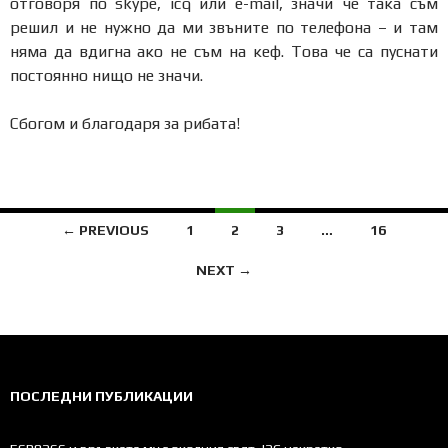
отговоря по skype, icq или e-mail, значи че така съм
решил и не нужно да ми звъните по телефона – и там
няма да вдигна ако не съм на кеф. Това че са пуснати
постоянно нищо не значи.
Сбогом и благодаря за рибата!
Posts
← PREVIOUS
1
2
3
…
16
navigation
NEXT →
ПОСЛЕДНИ ПУБЛИКАЦИИ