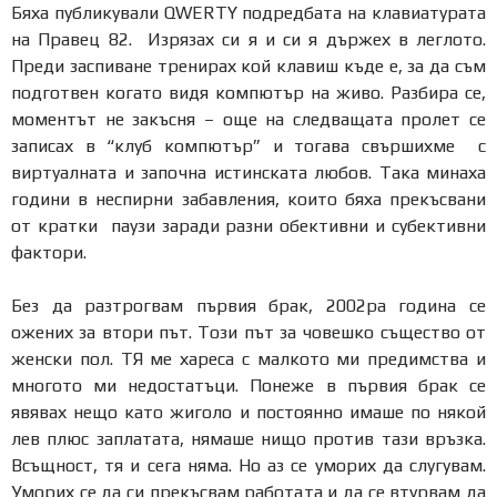
Бяха публикували QWERTY подредбата на клавиатурата
на Правец 82. Изрязах си я и си я държех в леглото.
Преди заспиване тренирах кой клавиш къде е, за да съм
подготвен когато видя компютър на живо. Разбира се,
моментът не закъсня – още на следващата пролет се
записах в “клуб компютър” и тогава свършихме с
виртуалната и започна истинската любов. Така минаха
години в неспирни забавления, които бяха прекъсвани
от кратки паузи заради разни обективни и субективни
фактори.
Без да разтрогвам първия брак, 2002ра година се
ожених за втори път. Този път за човешко същество от
женски пол. ТЯ ме хареса с малкото ми предимства и
многото ми недостатъци. Понеже в първия брак се
явявах нещо като жиголо и постоянно имаше по някой
лев плюс заплатата, нямаше нищо против тази връзка.
Всъщност, тя и сега няма. Но аз се уморих да слугувам.
Уморих се да си прекъсвам работата и да се втурвам да