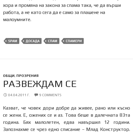
хора и промяна на закона за спама така, че да върши
работа, а не като сега да е само за плашене на
малоумните.
SPAM
ДОСАДА
СПАМ
СПАМЕРИ
ОБЩИ
,
ПРОЗРЕНИЯ
РАЗВЕЖДАМ СЕ
04.04.2011 Г.
9 COMMENTS
Казват, че човек дори добре да живее, рано или късно
се жени. Е, ожених се и аз. Това беше в далечната 83та
година. Бях малолетен, едва навършил 12 години.
Запознахме се чрез едно списание – Млад Конструктор.