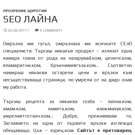
ПРОЗРЕНИЯ
,
ЩУРОТИИ
SEO ЛАЙНА
02.08.2011 Г.
9 COMMENTS
Омръзна ми гугъл, омръзнаха ми всичките СЕлО
специалисти. Търсиш някакъв продукт – излизат една
камара говна от рода на пазарувай.ком, цените.ком,
яламаритни.ком, бръкнимивгъза.ком… Съответно
намираш някакви остарели цени и връзки към
несъществуващи страници, по-умрели от на дядо оная
му работа.
Търсиш рецепта за някаква гозба – лапни.ком,
амам.ком, ламята.ком, изяжмихуя.ком,
умрелиятготвач.ком… Добре, преживявам го.
Заглавието на една от първите връзки изглежда
обещаващо. Цък – курец.ком.
Сайтът е претоварен,