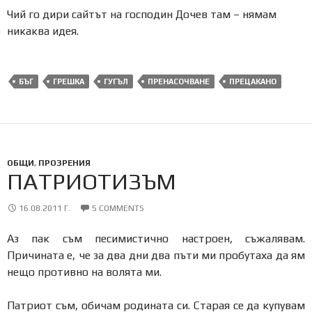
Чий го дири сайтът на господин Дочев там – нямам
никаква идея.
БЪГ
ГРЕШКА
ГУГЪЛ
ПРЕНАСОЧВАНЕ
ПРЕЦАКАНО
ОБЩИ
,
ПРОЗРЕНИЯ
ПАТРИОТИЗЪМ
16.08.2011 Г.
5 COMMENTS
Аз пак съм песимистично настроен, съжалявам.
Причината е, че за два дни два пъти ми пробутаха да ям
нещо противно на волята ми.
Патриот съм, обичам родината си. Старая се да купувам