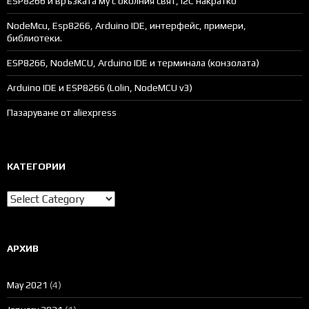
ESP8266 и връзката му с околния свят, I2C накратко
NodeMcu, Esp8266, Arduino IDE, интерфейс, примери,
библиотеки.
ESP8266, NodeMCU, Arduino IDE и терминала (конзолата)
Arduino IDE и ESP8266 (Lolin, NodeMCU v3)
Пазаруване от aliexpress
КАТЕГОРИИ
Категории
АРХИВ
May 2021
(4)