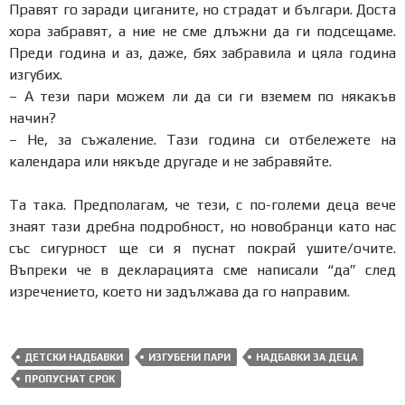
Правят го заради циганите, но страдат и българи. Доста
хора забравят, а ние не сме длъжни да ги подсещаме.
Преди година и аз, даже, бях забравила и цяла година
изгубих.
– А тези пари можем ли да си ги вземем по някакъв
начин?
– Не, за съжаление. Тази година си отбележете на
календара или някъде другаде и не забравяйте.
Та така. Предполагам, че тези, с по-големи деца вече
знаят тази дребна подробност, но новобранци като нас
със сигурност ще си я пуснат покрай ушите/очите.
Въпреки че в декларацията сме написали “да” след
изречението, което ни задължава да го направим.
ДЕТСКИ НАДБАВКИ
ИЗГУБЕНИ ПАРИ
НАДБАВКИ ЗА ДЕЦА
ПРОПУСНАТ СРОК