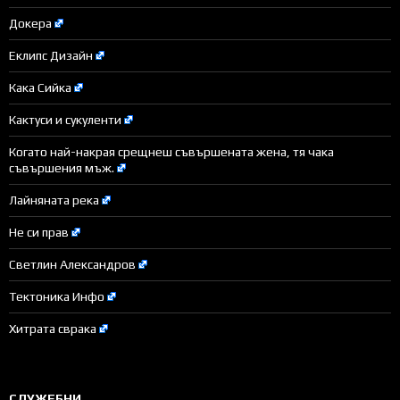
Докера
Еклипс Дизайн
Кака Сийка
Кактуси и сукуленти
Когато най-накрая срещнеш съвършената жена, тя чака
съвършения мъж.
Лайняната река
Не си прав
Светлин Александров
Тектоника Инфо
Хитрата сврака
СЛУЖЕБНИ