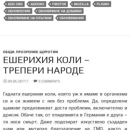
ADD-ONS
ADDONS
FIREFOX
MOZILLA
PLIGINS
ОБНОВЛЕНИЯ
ОБНОВЯВАНЕ НА ДОБАВКИ
ОБНОВЯВАНЕ НА ПЛЪГИНИ
ОБНОВЯВАНИЯ
ОБЩИ
,
ПРОЗРЕНИЯ
,
ЩУРОТИИ
ЕШЕРИХИЯ КОЛИ –
ТРЕПЕРИ НАРОДЕ
09.06.2011 Г.
3 COMMENTS
Гадната ешерихия коли, която уж я имаме в организма
си и си живеем с нея без проблеми. Да, определени
щамове предизвикват доста проблеми, включително и
дрисня. Обаче тая, от епидемията в Германия е друга –
тя носи смърт. Даже подозират изкуствено създаден
щам или мутирал благодарение на ГМО, както и