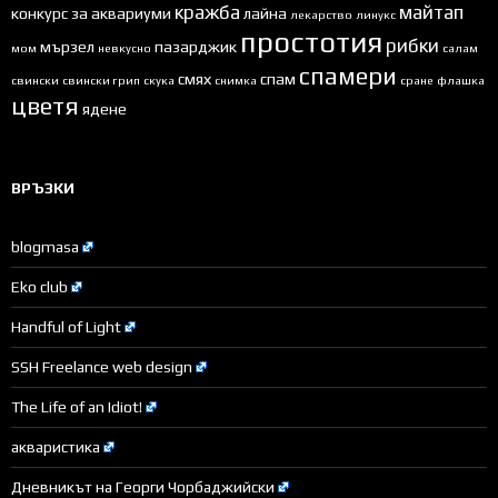
кражба
майтап
конкурс за аквариуми
лайна
лекарство
линукс
простотия
рибки
мързел
пазарджик
мом
невкусно
салам
спамери
смях
спам
свински
свински грип
скука
снимка
сране
флашка
цветя
ядене
ВРЪЗКИ
blogmasa
Eko club
Handful of Light
SSH Freelance web design
The Life of an Idiot!
акваристика
Дневникът на Георги Чорбаджийски