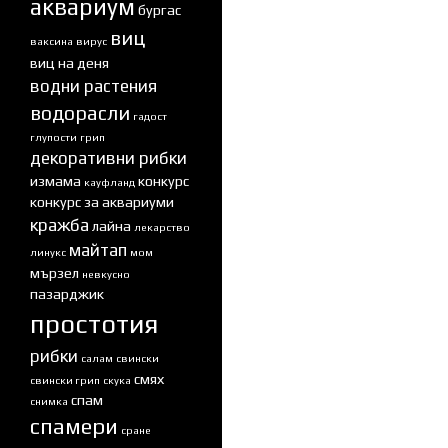
аквариум
бургас
виц
ваксина
вирус
виц на деня
водни растения
водорасли
гадост
глупости
грип
декоративни рибки
измама
конкурс
кауфланд
конкурс за аквариуми
кражба
лайна
лекарство
майтап
линукс
мом
мързел
невкусно
пазарджик
простотия
рибки
салам
свински
смях
свински грип
скука
спам
снимка
спамери
сране