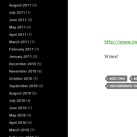
August 2011
(3)
July 2011
(1)
June 2011
(3)
May 2011
(2)
April 2011
(1)
http://www.mo
March 2011
(1)
February 2011
(1)
Успех!
January 2011
(2)
December 2010
(5)
November 2010
(6)
October 2010
(1)
ADD-ONS
A
September 2010
(2)
ОБНОВЯВАНЕ Н
August 2010
(5)
July 2010
(4)
June 2010
(7)
May 2010
(3)
April 2010
(2)
March 2010
(7)