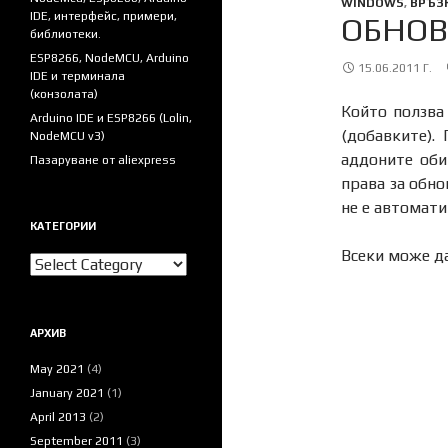
WINDOWS
,
ВРЪЗ
IDE, интерфейс, примери,
ОБНОВ
библиотеки.
ESP8266, NodeMCU, Arduino
15.06.2011 Г.
IDE и терминала
(конзолата)
Който ползва 
Arduino IDE и ESP8266 (Lolin,
(добавките).
NodeMCU v3)
аддоните оби
Пазаруване от aliexpress
права за обно
не е автомати
КАТЕГОРИИ
Всеки може да
Категории
АРХИВ
May 2021
(4)
January 2021
(1)
April 2013
(2)
September 2011
(3)