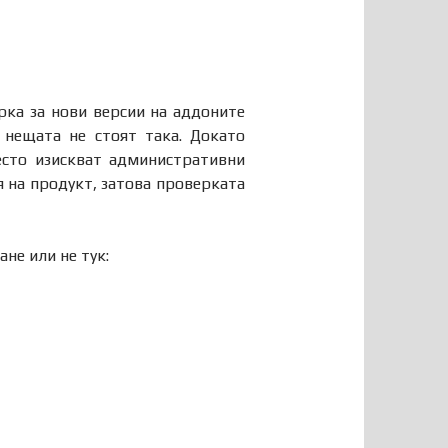
ерка за нови версии на аддоните
е нещата не стоят така. Докато
есто изискват административни
я на продукт, затова проверката
не или не тук: