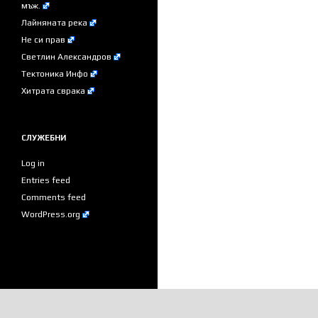
мъж.
Лайняната река
Не си прав
Светлин Александров
Тектоника Инфо
Хитрата сврака
СЛУЖЕБНИ
Log in
Entries feed
Comments feed
WordPress.org