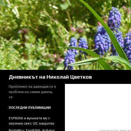
Skip
to
content
Search
Дневникът на Николай Цветков
Проблемът на давещия се е
проблем на самия давещ
се.
ПОСЛЕДНИ ПУБЛИКАЦИИ
ESP8266 и връзката му с
околния свят, I2C накратко
NodeMcu, Esp8266, Arduino