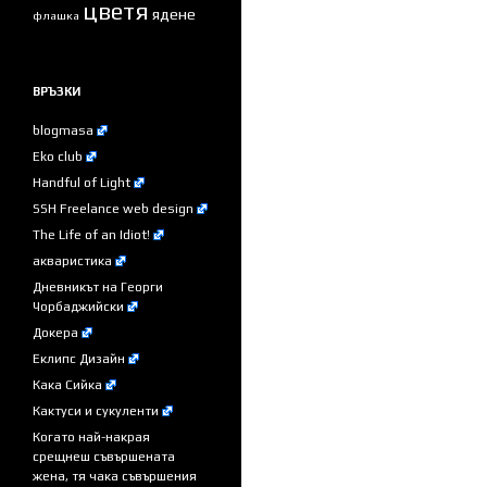
цветя
ядене
флашка
ВРЪЗКИ
blogmasa
Eko club
Handful of Light
SSH Freelance web design
The Life of an Idiot!
акваристика
Дневникът на Георги
Чорбаджийски
Докера
Еклипс Дизайн
Кака Сийка
Кактуси и сукуленти
Когато най-накрая
срещнеш съвършената
жена, тя чака съвършения