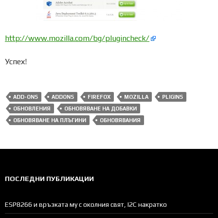
http://www.mozilla.com/bg/plugincheck/
Успех!
ADD-ONS
ADDONS
FIREFOX
MOZILLA
PLIGINS
ОБНОВЛЕНИЯ
ОБНОВЯВАНЕ НА ДОБАВКИ
ОБНОВЯВАНЕ НА ПЛЪГИНИ
ОБНОВЯВАНИЯ
ПОСЛЕДНИ ПУБЛИКАЦИИ
ESP8266 и връзката му с околния свят, I2C накратко