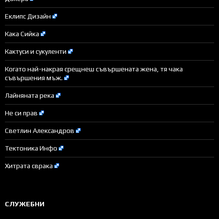
Еклипс Дизайн
Кака Сийка
Кактуси и сукуленти
Когато най-накрая срещнеш съвършената жена, тя чака
съвършения мъж.
Лайняната река
Не си прав
Светлин Александров
Тектоника Инфо
Хитрата сврака
СЛУЖЕБНИ