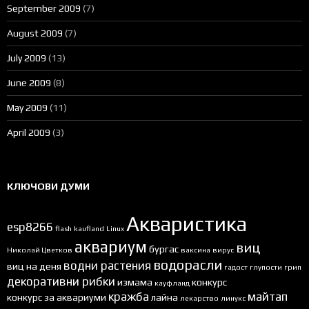
September 2009
(7)
August 2009
(7)
July 2009
(13)
June 2009
(8)
May 2009
(11)
April 2009
(3)
КЛЮЧОВИ ДУМИ
Акваристика
esp8266
flash
kaufland
Linux
аквариум
виц
бургас
Николай Цветков
ваксина
вирус
водорасли
водни растения
виц на деня
гадост
глупости
грип
декоративни рибки
измама
конкурс
кауфланд
кражба
майтап
конкурс за аквариуми
лайна
лекарство
линукс