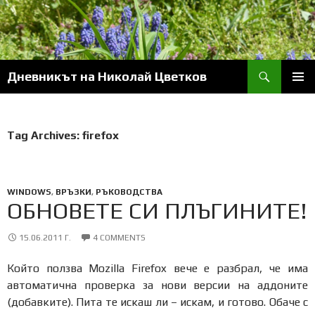
Skip
to
content
Search
Дневникът на Николай Цветков
PRIM
MENU
Tag Archives: firefox
WINDOWS
,
ВРЪЗКИ
,
РЪКОВОДСТВА
ОБНОВЕТЕ СИ ПЛЪГИНИТЕ!
15.06.2011 Г.
4 COMMENTS
Който ползва Mozilla Firefox вече е разбрал, че има
автоматична проверка за нови версии на аддоните
(добавките). Пита те искаш ли – искам, и готово. Обаче с