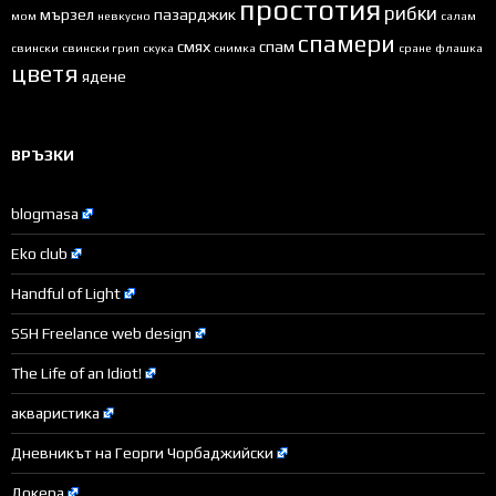
простотия
рибки
мързел
пазарджик
мом
невкусно
салам
спамери
смях
спам
свински
свински грип
скука
снимка
сране
флашка
цветя
ядене
ВРЪЗКИ
blogmasa
Eko club
Handful of Light
SSH Freelance web design
The Life of an Idiot!
акваристика
Дневникът на Георги Чорбаджийски
Докера