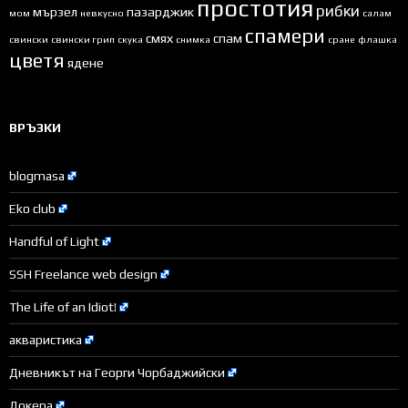
простотия
рибки
мързел
пазарджик
мом
невкусно
салам
спамери
смях
спам
свински
свински грип
скука
снимка
сране
флашка
цветя
ядене
ВРЪЗКИ
blogmasa
Eko club
Handful of Light
SSH Freelance web design
The Life of an Idiot!
акваристика
Дневникът на Георги Чорбаджийски
Докера