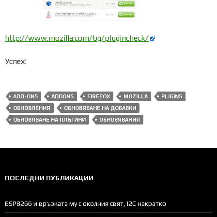
http://www.mozilla.com/bg/plugincheck/
Успех!
ADD-ONS
ADDONS
FIREFOX
MOZILLA
PLIGINS
ОБНОВЛЕНИЯ
ОБНОВЯВАНЕ НА ДОБАВКИ
ОБНОВЯВАНЕ НА ПЛЪГИНИ
ОБНОВЯВАНИЯ
ПОСЛЕДНИ ПУБЛИКАЦИИ
ESP8266 и връзката му с околния свят, I2C накратко