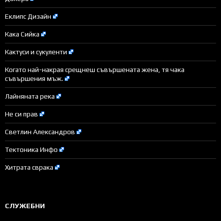
Еклипс Дизайн
Кака Сийка
Кактуси и сукуленти
Когато най-накрая срещнеш съвършената жена, тя чака
съвършения мъж.
Лайняната река
Не си прав
Светлин Александров
Тектоника Инфо
Хитрата сврака
СЛУЖЕБНИ