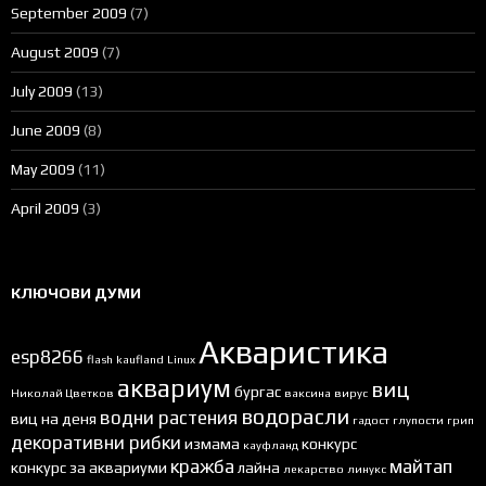
September 2009
(7)
August 2009
(7)
July 2009
(13)
June 2009
(8)
May 2009
(11)
April 2009
(3)
КЛЮЧОВИ ДУМИ
Акваристика
esp8266
flash
kaufland
Linux
аквариум
виц
бургас
Николай Цветков
ваксина
вирус
водорасли
водни растения
виц на деня
гадост
глупости
грип
декоративни рибки
измама
конкурс
кауфланд
кражба
майтап
конкурс за аквариуми
лайна
лекарство
линукс