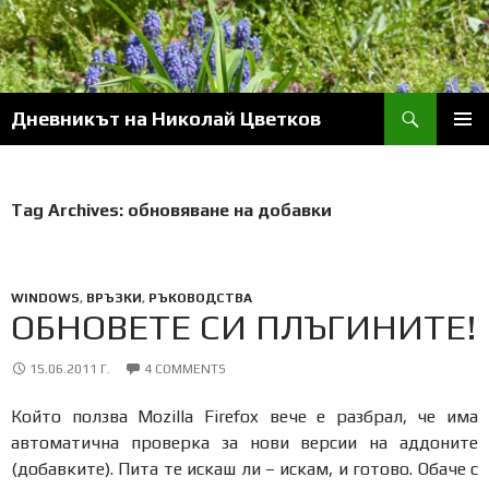
Skip
to
content
Search
Дневникът на Николай Цветков
PRIM
MENU
Tag Archives: обновяване на добавки
WINDOWS
,
ВРЪЗКИ
,
РЪКОВОДСТВА
ОБНОВЕТЕ СИ ПЛЪГИНИТЕ!
15.06.2011 Г.
4 COMMENTS
Който ползва Mozilla Firefox вече е разбрал, че има
автоматична проверка за нови версии на аддоните
(добавките). Пита те искаш ли – искам, и готово. Обаче с